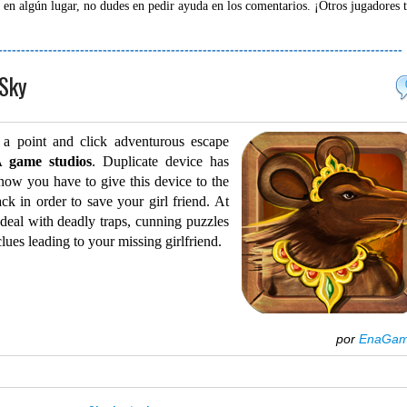
 en algún lugar, no dudes en pedir ayuda en los comentarios. ¡Otros jugadores 
-----------------------------------------------------------------------------------------
 Sky
s a point and click adventurous escape
 game studios
. Duplicate device has
 now you have to give this device to the
ck in order to save your girl friend. At
 deal with deadly traps, cunning puzzles
lues leading to your missing girlfriend.
por
EnaGa