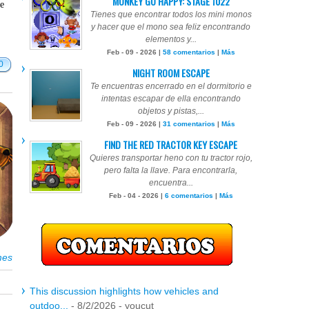
MONKEY GO HAPPY: STAGE 1022
te
Tienes que encontrar todos los mini monos
y hacer que el mono sea feliz encontrando
elementos y...
Feb - 09 - 2026 |
58 comentarios
|
Más
0
NIGHT ROOM ESCAPE
Te encuentras encerrado en el dormitorio e
intentas escapar de ella encontrando
objetos y pistas,...
Feb - 09 - 2026 |
31 comentarios
|
Más
FIND THE RED TRACTOR KEY ESCAPE
Quieres transportar heno con tu tractor rojo,
pero falta la llave. Para encontrarla,
encuentra...
Feb - 04 - 2026 |
6 comentarios
|
Más
mes
This discussion highlights how vehicles and
outdoo...
- 8/2/2026
- youcut