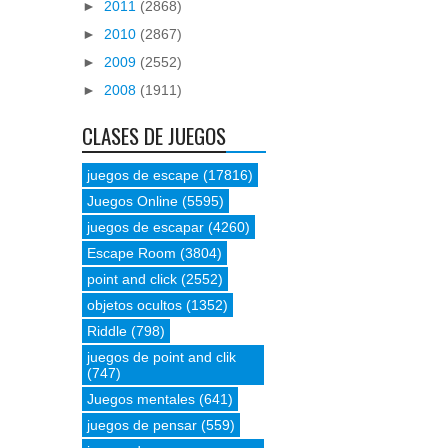
►
2011
(2868)
►
2010
(2867)
►
2009
(2552)
►
2008
(1911)
CLASES DE JUEGOS
juegos de escape
(17816)
Juegos Online
(5595)
juegos de escapar
(4260)
Escape Room
(3804)
point and click
(2552)
objetos ocultos
(1352)
Riddle
(798)
juegos de point and clik
(747)
Juegos mentales
(641)
juegos de pensar
(559)