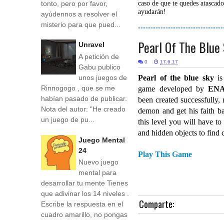
tonto, pero por favor,
caso de que te quedes atascado
ayudarán!
ayúdennos a resolver el
misterio para que pued...
----------------------------------
Pearl Of The Blue
Unravel
A petición de
0
17.6.17
Gabu publico
unos juegos de
Pearl of the blue sky
i
Rinnogogo , que se me
game developed by
ENA
habían pasado de publicar.
been created successfully,
Nota del autor: "He creado
demon and get his faith ba
un juego de pu...
this level you will have to
and hidden objects to find c
Juego Mental
24
Play This Game
Nuevo juego
mental para
desarrollar tu mente Tienes
que adivinar los 14 niveles .
Comparte:
Escribe la respuesta en el
cuadro amarillo, no pongas