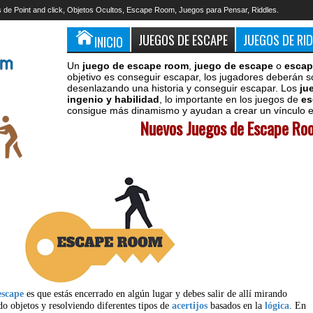
 de Point and click, Objetos Ocultos, Escape Room, Juegos para Pensar, Riddles.
JUEGOS DE ESCAPE
JUEGOS DE RI
INICIO
Un
juego de escape room
,
juego de escape
o
escap
objetivo es conseguir escapar, los jugadores deberán s
desenlazando una historia y conseguir escapar. Los
ju
ingenio y habilidad
, lo importante en los juegos de
es
consigue más dinamismo y ayudan a crear un vínculo en
Nuevos Juegos de Escape Roo
escape
es que estás encerrado en algún lugar y debes salir de allí mirando
do objetos y resolviendo diferentes tipos de
acertijos
basados en la
lógica
. En