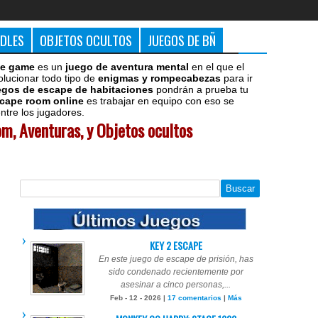
DDLES
OBJETOS OCULTOS
JUEGOS DE BÑ
e game
es un
juego de aventura mental
en el que el
olucionar todo tipo de
enigmas y rompecabezas
para ir
egos de escape de habitaciones
pondrán a prueba tu
cape room online
es trabajar en equipo con eso se
tre los jugadores.
m, Aventuras, y Objetos ocultos
KEY 2 ESCAPE
En este juego de escape de prisión, has
sido condenado recientemente por
asesinar a cinco personas,...
Feb - 12 - 2026 |
17 comentarios
|
Más