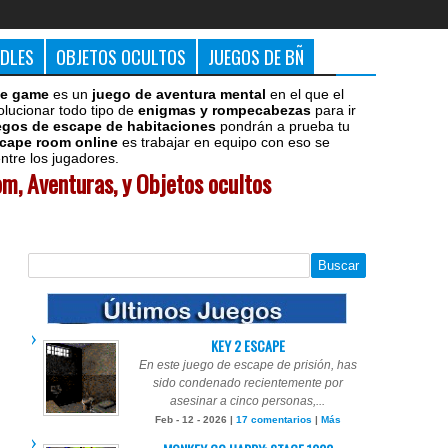
DDLES
OBJETOS OCULTOS
JUEGOS DE BÑ
e game
es un
juego de aventura mental
en el que el
olucionar todo tipo de
enigmas y rompecabezas
para ir
egos de escape de habitaciones
pondrán a prueba tu
cape room online
es trabajar en equipo con eso se
tre los jugadores.
m, Aventuras, y Objetos ocultos
KEY 2 ESCAPE
En este juego de escape de prisión, has
sido condenado recientemente por
asesinar a cinco personas,...
Feb - 12 - 2026 |
17 comentarios
|
Más