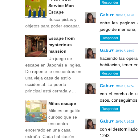
Responder
Service Man
Escape
Gabu♥
19/6/17, 16:46
Busca pistas y
entre las paginas
objetos para poder escapar.
juego de memoria, 
Escape from
Responder
mysterious
Gabu♥
mansion
19/6/17, 16:49
haciendo las opera
Un juego de
habitacion, tener e
escape en Japonés e Inglés.
De repente te encuentras en
Responder
una vieja casa de estilo
occidental. La puerta
Gabu♥
19/6/17, 16:50
principal está cerrada y ...
con el corcho de u
osos, conseguimos 
Milos escape
Responder
Milo es un gatito
curioso que se
Gabu♥
19/6/17, 16:52
encuentra
con el destornilla
encerrado en una casa
1243
extraña. Cada habitación