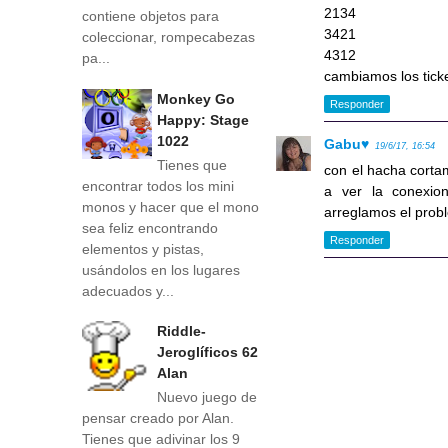
2134
contiene objetos para
3421
coleccionar, rompecabezas
4312
pa...
cambiamos los tick
Monkey Go
Responder
Happy: Stage
1022
Gabu♥
19/6/17, 16:54
Tienes que
con el hacha cortam
encontrar todos los mini
a ver la conexio
monos y hacer que el mono
arreglamos el probl
sea feliz encontrando
Responder
elementos y pistas,
usándolos en los lugares
adecuados y...
Riddle-
Jeroglíficos 62
Alan
Nuevo juego de
pensar creado por Alan.
Tienes que adivinar los 9