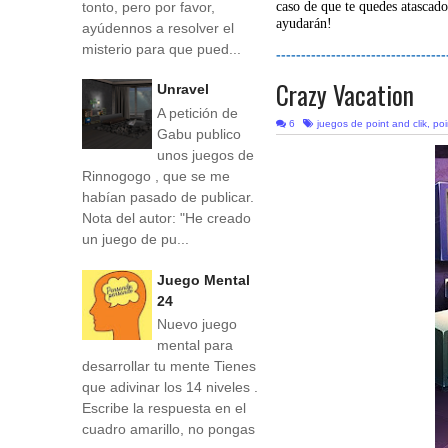
tonto, pero por favor,
caso de que te quedes atascado
ayudarán!
ayúdennos a resolver el
misterio para que pued...
----------------------------------
Crazy Vacation
Unravel
A petición de
6
juegos de point and clik
,
poi
Gabu publico
unos juegos de
Rinnogogo , que se me
habían pasado de publicar.
Nota del autor: "He creado
un juego de pu...
Juego Mental
24
Nuevo juego
mental para
desarrollar tu mente Tienes
que adivinar los 14 niveles .
Escribe la respuesta en el
cuadro amarillo, no pongas