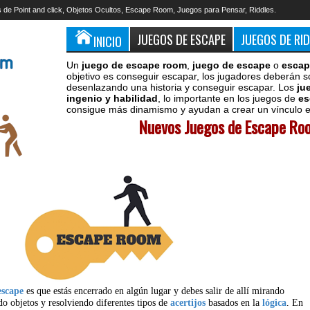
 de Point and click, Objetos Ocultos, Escape Room, Juegos para Pensar, Riddles.
JUEGOS DE ESCAPE
JUEGOS DE RI
INICIO
Un
juego de escape room
,
juego de escape
o
escap
objetivo es conseguir escapar, los jugadores deberán s
desenlazando una historia y conseguir escapar. Los
ju
ingenio y habilidad
, lo importante en los juegos de
es
consigue más dinamismo y ayudan a crear un vínculo en
Nuevos Juegos de Escape Roo
escape
es que estás encerrado en algún lugar y debes salir de allí mirando
do objetos y resolviendo diferentes tipos de
acertijos
basados en la
lógica
. En