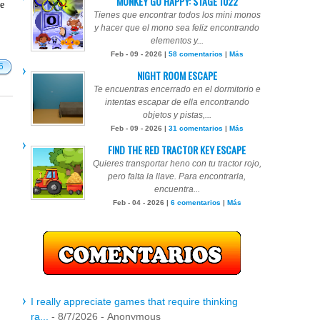
MONKEY GO HAPPY: STAGE 1022
te
Tienes que encontrar todos los mini monos
y hacer que el mono sea feliz encontrando
elementos y...
Feb - 09 - 2026 |
58 comentarios
|
Más
6
NIGHT ROOM ESCAPE
Te encuentras encerrado en el dormitorio e
intentas escapar de ella encontrando
objetos y pistas,...
Feb - 09 - 2026 |
31 comentarios
|
Más
FIND THE RED TRACTOR KEY ESCAPE
Quieres transportar heno con tu tractor rojo,
pero falta la llave. Para encontrarla,
encuentra...
Feb - 04 - 2026 |
6 comentarios
|
Más
I really appreciate games that require thinking
ra...
- 8/7/2026
- Anonymous