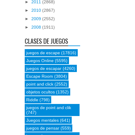
►
2011
(2868)
►
2010
(2867)
►
2009
(2552)
►
2008
(1911)
CLASES DE JUEGOS
juegos de escape
(17816)
Juegos Online
(5595)
juegos de escapar
(4260)
Escape Room
(3804)
point and click
(2552)
objetos ocultos
(1352)
Riddle
(798)
juegos de point and clik
(747)
Juegos mentales
(641)
juegos de pensar
(559)