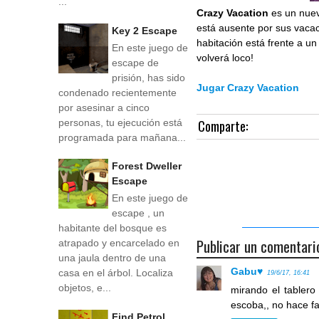
...
Crazy Vacation
es un nue
está ausente por sus vacac
Key 2 Escape
habitación está frente a u
En este juego de
volverá loco!
escape de
prisión, has sido
Jugar Crazy Vacation
condenado recientemente
por asesinar a cinco
Comparte:
personas, tu ejecución está
programada para mañana...
Forest Dweller
Escape
En este juego de
escape , un
habitante del bosque es
Publicar un comentari
atrapado y encarcelado en
una jaula dentro de una
Gabu♥
casa en el árbol. Localiza
19/6/17, 16:41
objetos, e...
mirando el tablero
escoba,, no hace fa
Find Petrol