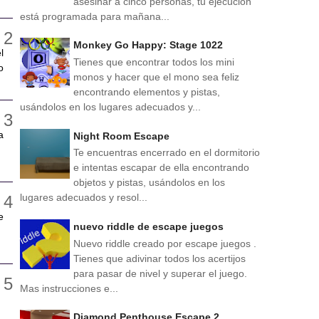
asesinar a cinco personas, tu ejecución
está programada para mañana...
Monkey Go Happy: Stage 1022
l
Tienes que encontrar todos los mini
o
monos y hacer que el mono sea feliz
encontrando elementos y pistas,
usándolos en los lugares adecuados y...
a
Night Room Escape
Te encuentras encerrado en el dormitorio
e intentas escapar de ella encontrando
objetos y pistas, usándolos en los
lugares adecuados y resol...
e
nuevo riddle de escape juegos
Nuevo riddle creado por escape juegos .
Tienes que adivinar todos los acertijos
para pasar de nivel y superar el juego.
Mas instrucciones e...
Diamond Penthouse Escape 2