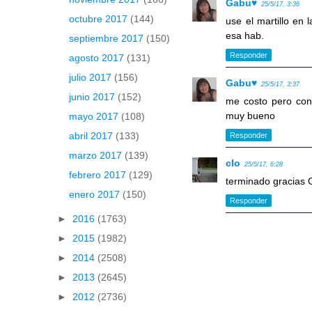
Gabu♥
25/5/17, 3:36
octubre 2017
(144)
use el martillo en
esa hab.
septiembre 2017
(150)
Responder
agosto 2017
(131)
julio 2017
(156)
Gabu♥
25/5/17, 3:37
junio 2017
(152)
me costo pero cons
muy bueno
mayo 2017
(108)
abril 2017
(133)
Responder
marzo 2017
(139)
clo
25/5/17, 6:28
febrero 2017
(129)
terminado gracias G
enero 2017
(150)
Responder
►
2016
(1763)
►
2015
(1982)
►
2014
(2508)
►
2013
(2645)
►
2012
(2736)