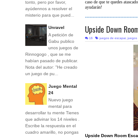
tonto, pero por favor,
caso de que te quedes atascado
ayudarán!
ayúdennos a resolver el
misterio para que pued...
----------------------------------
Upside Down Roo
Unravel
A petición de
16
juegos de escapar
,
juegos
Gabu publico
unos juegos de
Rinnogogo , que se me
habían pasado de publicar.
Nota del autor: "He creado
un juego de pu...
Juego Mental
24
Nuevo juego
mental para
desarrollar tu mente Tienes
que adivinar los 14 niveles .
Escribe la respuesta en el
cuadro amarillo, no pongas
Upside Down Room Esc