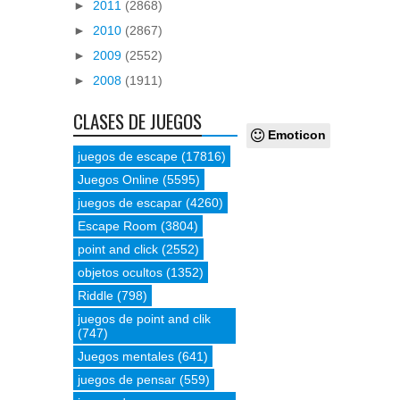
►
2011
(2868)
►
2010
(2867)
►
2009
(2552)
►
2008
(1911)
CLASES DE JUEGOS
Emoticon
juegos de escape
(17816)
Juegos Online
(5595)
juegos de escapar
(4260)
Escape Room
(3804)
point and click
(2552)
objetos ocultos
(1352)
Riddle
(798)
juegos de point and clik
(747)
Juegos mentales
(641)
juegos de pensar
(559)