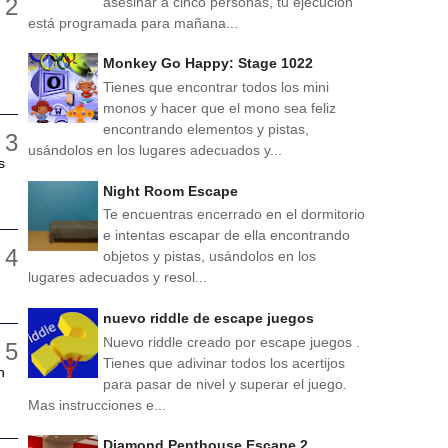
asesinar a cinco personas, tu ejecución
está programada para mañana...
Monkey Go Happy: Stage 1022
,
Tienes que encontrar todos los mini
monos y hacer que el mono sea feliz
encontrando elementos y pistas,
usándolos en los lugares adecuados y...
s
Night Room Escape
Te encuentras encerrado en el dormitorio
e intentas escapar de ella encontrando
objetos y pistas, usándolos en los
lugares adecuados y resol...
nuevo riddle de escape juegos
Nuevo riddle creado por escape juegos .
Tienes que adivinar todos los acertijos
n
para pasar de nivel y superar el juego.
Mas instrucciones e...
Diamond Penthouse Escape 2