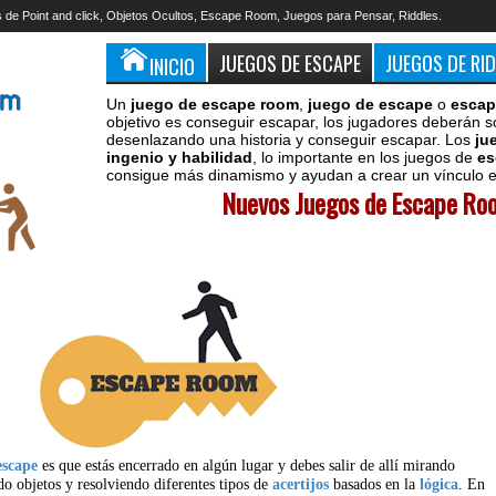
 de Point and click, Objetos Ocultos, Escape Room, Juegos para Pensar, Riddles.
JUEGOS DE ESCAPE
JUEGOS DE RI
INICIO
Un
juego de escape room
,
juego de escape
o
escap
objetivo es conseguir escapar, los jugadores deberán s
desenlazando una historia y conseguir escapar. Los
ju
ingenio y habilidad
, lo importante en los juegos de
es
consigue más dinamismo y ayudan a crear un vínculo en
Nuevos Juegos de Escape Roo
escape
es que estás encerrado en algún lugar y debes salir de allí mirando
do objetos y resolviendo diferentes tipos de
acertijos
basados en la
lógica
. En