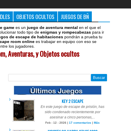
DDLES
OBJETOS OCULTOS
JUEGOS DE BÑ
e game
es un
juego de aventura mental
en el que el
olucionar todo tipo de
enigmas y rompecabezas
para ir
egos de escape de habitaciones
pondrán a prueba tu
cape room online
es trabajar en equipo con eso se
tre los jugadores.
m, Aventuras, y Objetos ocultos
KEY 2 ESCAPE
En este juego de escape de prisión, has
sido condenado recientemente por
asesinar a cinco personas,...
Feb - 12 - 2026 |
17 comentarios
|
Más