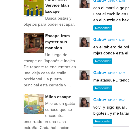
Gabu♥
24/5/17, 17:05
Service Man
con el martillo golp
Escape
usar el cuchillo en 
Busca pistas y
en el puzzle de hex
objetos para poder escapar.
Responder
Escape from
Gabu♥
24/5/17, 17:08
mysterious
en el tablero de po
mansion
rojas donde esta el
Un juego de
escape en Japonés e Inglés.
Responder
De repente te encuentras en
Gabu♥
una vieja casa de estilo
24/5/17, 17:11
occidental. La puerta
me atasque ,, tengo
principal está cerrada y ...
Responder
Milos escape
Gabu♥
24/5/17, 19:53
Milo es un gatito
volvi y sigo igual
curioso que se
bigotes,, y me falta
encuentra
encerrado en una casa
Responder
extraña. Cada habitación