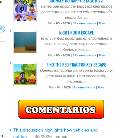
MONKEY GO HAPPY: STAGE 1022
te
Tienes que encontrar todos los mini monos
y hacer que el mono sea feliz encontrando
elementos y...
Feb - 09 - 2026 |
58 comentarios
|
Más
16
NIGHT ROOM ESCAPE
Te encuentras encerrado en el dormitorio e
intentas escapar de ella encontrando
objetos y pistas,...
Feb - 09 - 2026 |
31 comentarios
|
Más
FIND THE RED TRACTOR KEY ESCAPE
Quieres transportar heno con tu tractor rojo,
pero falta la llave. Para encontrarla,
encuentra...
Feb - 04 - 2026 |
6 comentarios
|
Más
This discussion highlights how vehicles and
ra
outdoo...
- 8/2/2026
- youcut