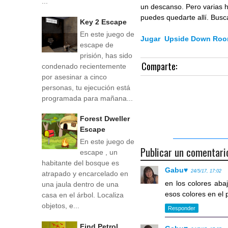
...
un descanso. Pero varias h
puedes quedarte allí. Busca
Key 2 Escape
En este juego de
Jugar Upside Down Roo
escape de
prisión, has sido
Comparte:
condenado recientemente
por asesinar a cinco
personas, tu ejecución está
programada para mañana...
Forest Dweller
Escape
En este juego de
Publicar un comentari
escape , un
habitante del bosque es
Gabu♥
24/5/17, 17:02
atrapado y encarcelado en
en los colores aba
una jaula dentro de una
esos colores en el p
casa en el árbol. Localiza
objetos, e...
Responder
Find Petrol