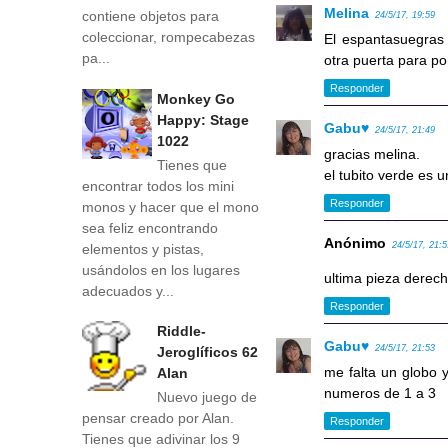
Melina
contiene objetos para
24/5/17, 19:59
coleccionar, rompecabezas
El espantasuegras 
pa...
otra puerta para po
Responder
Monkey Go
Happy: Stage
Gabu♥
24/5/17, 21:49
1022
gracias melina.
Tienes que
el tubito verde es un
encontrar todos los mini
Responder
monos y hacer que el mono
sea feliz encontrando
Anónimo
24/5/17, 21:
elementos y pistas,
usándolos en los lugares
ultima pieza derech
adecuados y...
Responder
Riddle-
Gabu♥
24/5/17, 21:53
Jeroglíficos 62
me falta un globo y
Alan
numeros de 1 a 3
Nuevo juego de
pensar creado por Alan.
Responder
Tienes que adivinar los 9