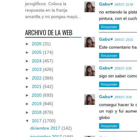
jeroglíficos. Coloca la
Gabu♥
24/5/17, 21:56
respuesta en la franja
no entiendo la pista
amarilla y no pongas mayú...
pintura, con el cuchi
Responder
ARCHIVO DE LA WEB
Gabu♥
24/5/17, 23:21
►
2026
(31)
Este comentario ha 
►
2025
(174)
Responder
►
2024
(457)
Gabu♥
►
2023
(426)
25/5/17, 0:54
sigo sin saber como 
►
2022
(384)
Responder
►
2021
(542)
►
2020
(693)
Gabu♥
25/5/17, 3:34
►
2019
(846)
consegui hacer lo 
un rojo y fui aume
►
2018
(876)
globo
▼
2017
(1700)
Responder
diciembre 2017
(142)
noviembre 2017
(166)