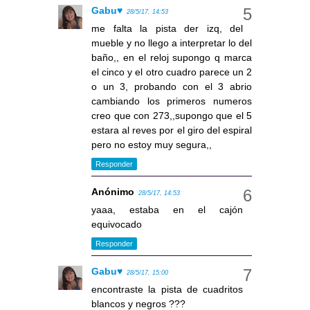
Gabu♥
28/5/17, 14:53
me falta la pista der izq, del
mueble y no llego a interpretar lo del
baño,, en el reloj supongo q marca
el cinco y el otro cuadro parece un 2
o un 3, probando con el 3 abrio
cambiando los primeros numeros
creo que con 273,,supongo que el 5
estara al reves por el giro del espiral
pero no estoy muy segura,,
Responder
Anónimo
28/5/17, 14:53
yaaa, estaba en el cajón
equivocado
Responder
Gabu♥
28/5/17, 15:00
encontraste la pista de cuadritos
blancos y negros ???