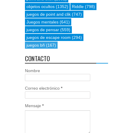
objetos ocultos
(1352)
Riddle
(798)
juegos de point and clik
(747)
Juegos mentales
(641)
juegos de pensar
(559)
juegos de escape room
(294)
juegos bñ
(167)
CONTACTO
Nombre
Correo electrónico
*
Mensaje
*