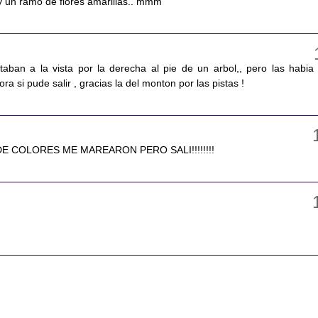
 y un ramo de flores amarillas.. mmm
taban a la vista por la derecha al pie de un arbol,, pero las habia
ra si pude salir , gracias la del monton por las pistas !
E COLORES ME MAREARON PERO SALI!!!!!!!!