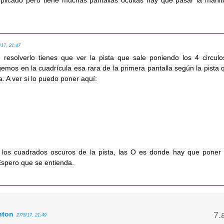
plicado pero tiene muchas pantallas ocultas hay que pasar la manit
/17, 21:47
resolverlo tienes que ver la pista que sale poniendo los 4 circulo
emos en la cuadrícula esa rara de la primera pantalla según la pista 
a. A ver si lo puedo poner aquí:
 los cuadrados oscuros de la pista, las O es donde hay que poner 
 Espero que se entienda.
nton
27/5/17, 21:49