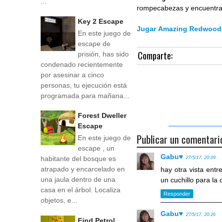
...
rompecabezas y encuentra 
Key 2 Escape
Jugar Amazing Redwood
En este juego de
escape de
Comparte:
prisión, has sido
condenado recientemente
por asesinar a cinco
personas, tu ejecución está
programada para mañana...
Forest Dweller
Escape
Publicar un comentari
En este juego de
escape , un
Gabu♥
habitante del bosque es
27/5/17, 20:09
atrapado y encarcelado en
hay otra vista entr
una jaula dentro de una
un cuchillo para la 
casa en el árbol. Localiza
Responder
objetos, e...
Gabu♥
27/5/17, 20:26
Find Petrol