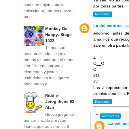
Ya salí. No es com
contiene objetos para
por todas partes.
coleccionar, rompecabezas
Responder
pa...
La del monton
27/5
Monkey Go
Anónimo, antes de 
Happy: Stage
amarillos que recog
1022
sale en otra pantall
Tienes que
encontrar todos los mini
Z
monos y hacer que el mono
O__O
sea feliz encontrando
O
elementos y pistas,
ZO
usándolos en los lugares
ZZ
adecuados y...
Las Z representan
circulos amarillos.
Riddle-
Jeroglíficos 62
Responder
Alan
Nuevo juego de
Respuestas
pensar creado por Alan.
La del mo
Tienes que adivinar los 9