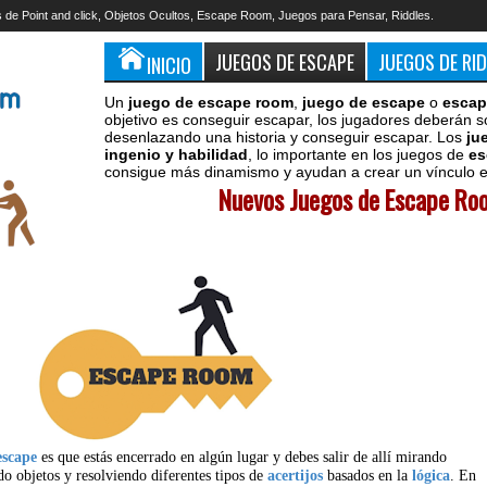
 de Point and click, Objetos Ocultos, Escape Room, Juegos para Pensar, Riddles.
JUEGOS DE ESCAPE
JUEGOS DE RI
INICIO
Un
juego de escape room
,
juego de escape
o
escap
objetivo es conseguir escapar, los jugadores deberán s
desenlazando una historia y conseguir escapar. Los
ju
ingenio y habilidad
, lo importante en los juegos de
es
consigue más dinamismo y ayudan a crear un vínculo en
Nuevos Juegos de Escape Roo
escape
es que estás encerrado en algún lugar y debes salir de allí mirando
do objetos y resolviendo diferentes tipos de
acertijos
basados en la
lógica
. En