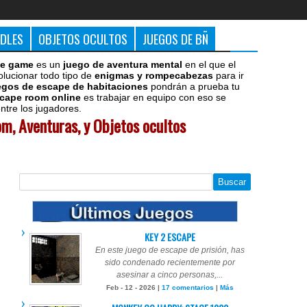
DDLES
OBJETOS OCULTOS
JUEGOS DE BÑ
e game
es un
juego de aventura mental
en el que el
olucionar todo tipo de
enigmas y rompecabezas
para ir
egos de escape de habitaciones
pondrán a prueba tu
cape room online
es trabajar en equipo con eso se
tre los jugadores.
m, Aventuras, y Objetos ocultos
KEY 2 ESCAPE
En este juego de escape de prisión, has
sido condenado recientemente por
asesinar a cinco personas,...
Feb - 12 - 2026 |
17 comentarios
|
Más