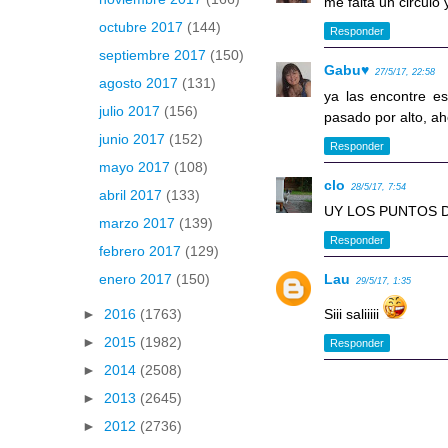
me falta un circulo
octubre 2017
(144)
Responder
septiembre 2017
(150)
Gabu♥
27/5/17, 22:58
agosto 2017
(131)
ya las encontre es
julio 2017
(156)
pasado por alto, aho
junio 2017
(152)
Responder
mayo 2017
(108)
clo
28/5/17, 7:54
abril 2017
(133)
UY LOS PUNTOS D
marzo 2017
(139)
Responder
febrero 2017
(129)
Lau
enero 2017
(150)
29/5/17, 1:35
Siii saliiiii
►
2016
(1763)
►
2015
(1982)
Responder
►
2014
(2508)
►
2013
(2645)
►
2012
(2736)