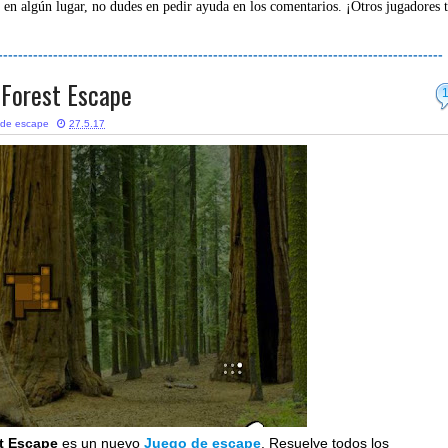
 en algún lugar, no dudes en pedir ayuda en los comentarios. ¡Otros jugadores 
-----------------------------------------------------------------------------------------
Forest Escape
 de escape
27.5.17
t Escape
es un nuevo
Juego de escape
. Resuelve todos los