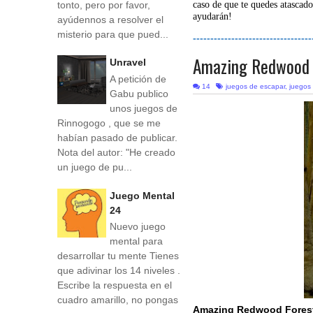
tonto, pero por favor,
caso de que te quedes atascado
ayudarán!
ayúdennos a resolver el
misterio para que pued...
----------------------------------
Amazing Redwood 
Unravel
A petición de
14
juegos de escapar
,
juegos
Gabu publico
unos juegos de
Rinnogogo , que se me
habían pasado de publicar.
Nota del autor: "He creado
un juego de pu...
Juego Mental
24
Nuevo juego
mental para
desarrollar tu mente Tienes
que adivinar los 14 niveles .
Escribe la respuesta en el
cuadro amarillo, no pongas
Amazing Redwood Fores