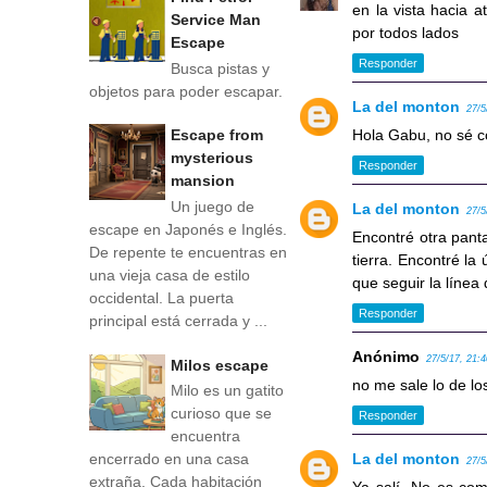
en la vista hacia a
Service Man
por todos lados
Escape
Responder
Busca pistas y
objetos para poder escapar.
La del monton
27/5
Hola Gabu, no sé có
Escape from
mysterious
Responder
mansion
Un juego de
La del monton
27/5
escape en Japonés e Inglés.
Encontré otra pant
De repente te encuentras en
tierra. Encontré la
una vieja casa de estilo
que seguir la línea
occidental. La puerta
Responder
principal está cerrada y ...
Anónimo
27/5/17, 21:
Milos escape
no me sale lo de lo
Milo es un gatito
curioso que se
Responder
encuentra
La del monton
encerrado en una casa
27/5
extraña. Cada habitación