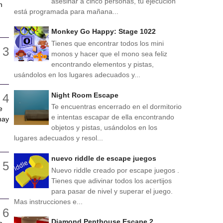
asesinar a cinco personas, tu ejecución
n
está programada para mañana...
Monkey Go Happy: Stage 1022
Tienes que encontrar todos los mini
monos y hacer que el mono sea feliz
encontrando elementos y pistas,
usándolos en los lugares adecuados y...
Night Room Escape
Te encuentras encerrado en el dormitorio
e
e intentas escapar de ella encontrando
hay
objetos y pistas, usándolos en los
lugares adecuados y resol...
nuevo riddle de escape juegos
Nuevo riddle creado por escape juegos .
Tienes que adivinar todos los acertijos
para pasar de nivel y superar el juego.
Mas instrucciones e...
Diamond Penthouse Escape 2