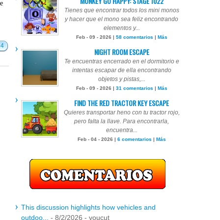
MONKEY GO HAPPY: STAGE 1022
te
Tienes que encontrar todos los mini monos
y hacer que el mono sea feliz encontrando
elementos y...
Feb - 09 - 2026 |
58 comentarios
|
Más
14
NIGHT ROOM ESCAPE
Te encuentras encerrado en el dormitorio e
intentas escapar de ella encontrando
objetos y pistas,...
Feb - 09 - 2026 |
31 comentarios
|
Más
FIND THE RED TRACTOR KEY ESCAPE
Quieres transportar heno con tu tractor rojo,
pero falta la llave. Para encontrarla,
encuentra...
Feb - 04 - 2026 |
6 comentarios
|
Más
This discussion highlights how vehicles and
outdoo...
- 8/2/2026
- youcut