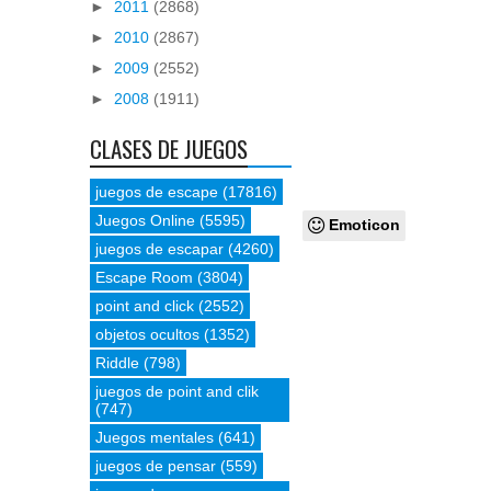
►
2011
(2868)
►
2010
(2867)
►
2009
(2552)
►
2008
(1911)
CLASES DE JUEGOS
juegos de escape
(17816)
Juegos Online
(5595)
Emoticon
juegos de escapar
(4260)
Escape Room
(3804)
point and click
(2552)
objetos ocultos
(1352)
Riddle
(798)
juegos de point and clik
(747)
Juegos mentales
(641)
juegos de pensar
(559)