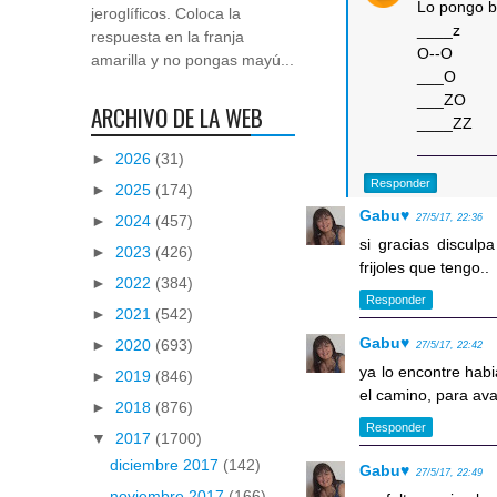
Lo pongo b
jeroglíficos. Coloca la
____z
respuesta en la franja
O--O
amarilla y no pongas mayú...
___O
___ZO
ARCHIVO DE LA WEB
____ZZ
►
2026
(31)
Responder
►
2025
(174)
Gabu♥
►
2024
(457)
27/5/17, 22:36
si gracias disculp
►
2023
(426)
frijoles que tengo..
►
2022
(384)
Responder
►
2021
(542)
Gabu♥
►
2020
(693)
27/5/17, 22:42
ya lo encontre habi
►
2019
(846)
el camino, para ava
►
2018
(876)
Responder
▼
2017
(1700)
diciembre 2017
(142)
Gabu♥
27/5/17, 22:49
noviembre 2017
(166)