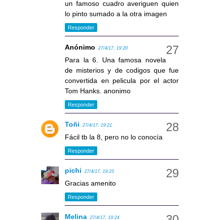
un famoso cuadro averiguen quien
lo pinto sumado a la otra imagen
Responder
Anónimo
27/4/17, 19:20
Para la 6. Una famosa novela
de misterios y de codigos que fue
convertida en pelicula por el actor
Tom Hanks. anonimo
Responder
Toñi
27/4/17, 19:21
Fácil tb la 8, pero no lo conocía
Responder
pichi
27/4/17, 19:23
Gracias amenito
Responder
Melina
27/4/17, 19:24