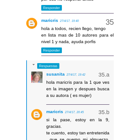
Responder
maricris
27/4/17, 19:40
hola a todos, recien llego, tengo
en lista mas de 10 autores para el
nivel 1 y nada, ayuda porfis
Responder
Respuestas
susanita
27/4/17, 19:42
hola maricris para la 1 que ves
en la imagen y despues busca
a su autora ( es mujer)
maricris
27/4/17, 20:45
si la pase, estoy en la 9,
gracias.
te cuento, estoy tan entretenida
, que se quemo mi almuerzo,