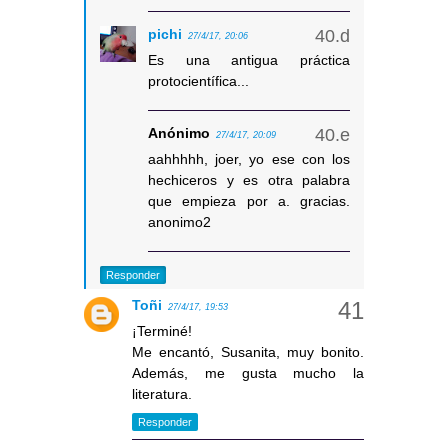
pichi
27/4/17, 20:06
Es una antigua práctica
protocientífica...
Anónimo
27/4/17, 20:09
aahhhhh, joer, yo ese con los
hechiceros y es otra palabra
que empieza por a. gracias.
anonimo2
Responder
Toñi
27/4/17, 19:53
¡Terminé!
Me encantó, Susanita, muy bonito.
Además, me gusta mucho la
literatura.
Responder