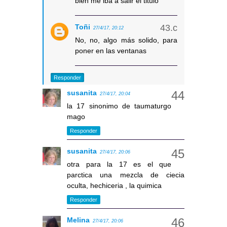
bien me iba a salir el titulo
Toñi
27/4/17, 20:12
No, no, algo más solido, para
poner en las ventanas
Responder
susanita
27/4/17, 20:04
la 17 sinonimo de taumaturgo
mago
Responder
susanita
27/4/17, 20:06
otra para la 17 es el que
parctica una mezcla de ciecia
oculta, hechiceria , la quimica
Responder
Melina
27/4/17, 20:06