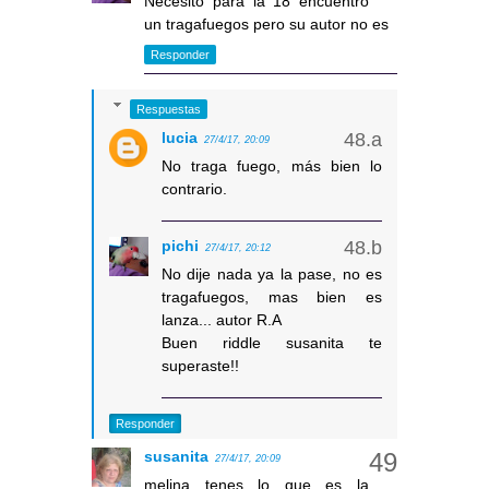
Necesito para la 18 encuentro
un tragafuegos pero su autor no es
Responder
Respuestas
lucia
27/4/17, 20:09
No traga fuego, más bien lo
contrario.
pichi
27/4/17, 20:12
No dije nada ya la pase, no es
tragafuegos, mas bien es
lanza... autor R.A
Buen riddle susanita te
superaste!!
Responder
susanita
27/4/17, 20:09
melina tenes lo que es la