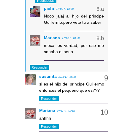
Respuestas
pichi
27/4/17, 18:38
Nooo jajaj al hijo del principe
Guillermo,pero vete tu a saber
Mariana
27/4/17, 18:39
meca, es verdad, por eso me
sonaba el neno
Responder
susanita
27/4/17, 18:44
si es el hijo del principe Guillermo
entonces el pequeño que es???
Responder
Mariana
27/4/17, 18:45
ahhhh
Responder