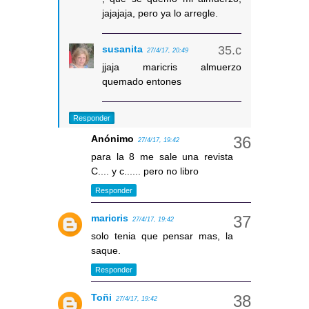
jajajaja, pero ya lo arregle.
susanita
27/4/17, 20:49
jjaja maricris almuerzo
quemado entones
Responder
Anónimo
27/4/17, 19:42
para la 8 me sale una revista
C.... y c...... pero no libro
Responder
maricris
27/4/17, 19:42
solo tenia que pensar mas, la
saque.
Responder
Toñi
27/4/17, 19:42