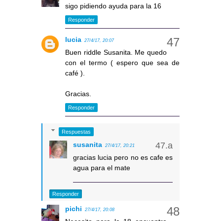
sigo pidiendo ayuda para la 16
Responder
lucia
27/4/17, 20:07
Buen riddle Susanita. Me quedo
con el termo ( espero que sea de
café ).
Gracias.
Responder
Respuestas
susanita
27/4/17, 20:21
gracias lucia pero no es cafe es
agua para el mate
Responder
pichi
27/4/17, 20:08