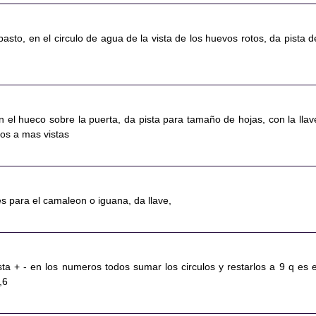
asto, en el circulo de agua de la vista de los huevos rotos, da pista d
 el hueco sobre la puerta, da pista para tamaño de hojas, con la llav
mos a mas vistas
es para el camaleon o iguana, da llave,
ista + - en los numeros todos sumar los circulos y restarlos a 9 q es e
,6