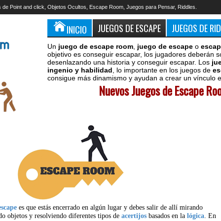
 de Point and click, Objetos Ocultos, Escape Room, Juegos para Pensar, Riddles.
JUEGOS DE ESCAPE
JUEGOS DE RI
INICIO
Un
juego de escape room
,
juego de escape
o
escap
objetivo es conseguir escapar, los jugadores deberán s
desenlazando una historia y conseguir escapar. Los
ju
ingenio y habilidad
, lo importante en los juegos de
es
consigue más dinamismo y ayudan a crear un vínculo en
Nuevos Juegos de Escape Roo
escape
es que estás encerrado en algún lugar y debes salir de allí mirando
do objetos y resolviendo diferentes tipos de
acertijos
basados en la
lógica
. En