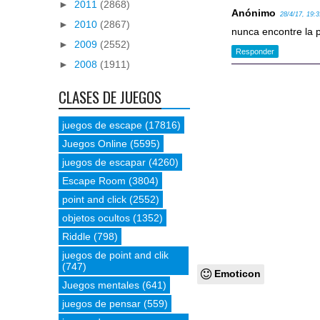
►
2011
(2868)
Anónimo
28/4/17, 19:
►
2010
(2867)
nunca encontre la p
►
2009
(2552)
Responder
►
2008
(1911)
CLASES DE JUEGOS
juegos de escape
(17816)
Juegos Online
(5595)
juegos de escapar
(4260)
Escape Room
(3804)
point and click
(2552)
objetos ocultos
(1352)
Riddle
(798)
juegos de point and clik
(747)
Emoticon
Juegos mentales
(641)
juegos de pensar
(559)