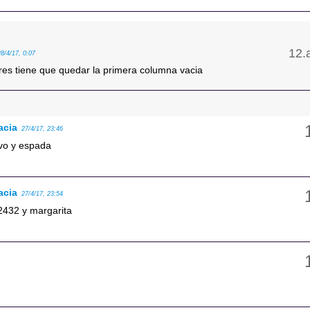
28/4/17, 0:07
ores tiene que quedar la primera columna vacia
acia
27/4/17, 23:46
vo y espada
acia
27/4/17, 23:54
2432 y margarita