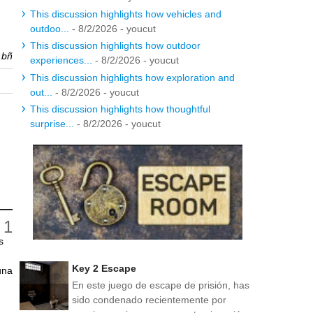
This discussion highlights how vehicles and
outdoo...
- 8/2/2026
- youcut
This discussion highlights how outdoor
r
bñ
experiences...
- 8/2/2026
- youcut
This discussion highlights how exploration and
out...
- 8/2/2026
- youcut
This discussion highlights how thoughtful
surprise...
- 8/2/2026
- youcut
s
Key 2 Escape
una
En este juego de escape de prisión, has
sido condenado recientemente por