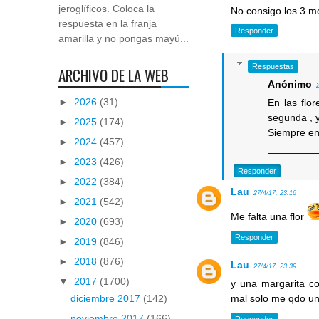
jeroglíficos. Coloca la
No consigo los 3 mo
respuesta en la franja
Responder
amarilla y no pongas mayú...
Respuestas
ARCHIVO DE LA WEB
Anónimo
►
2026
(31)
En las flor
segunda , y
►
2025
(174)
Siempre en 
►
2024
(457)
►
2023
(426)
Responder
►
2022
(384)
Lau
27/4/17, 23:16
►
2021
(542)
Me falta una flor
►
2020
(693)
Responder
►
2019
(846)
►
2018
(876)
Lau
27/4/17, 23:39
▼
2017
(1700)
y una margarita co
mal solo me qdo un
diciembre 2017
(142)
noviembre 2017
(166)
Responder