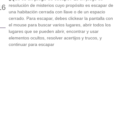
resolución de misterios cuyo propósito es escapar de
una habitación cerrada con llave o de un espacio
cerrado. Para escapar, debes clickear la pantalla con
el mouse para buscar varios lugares, abrir todos los
lugares que se pueden abrir, encontrar y usar
elementos ocultos, resolver acertijos y trucos, y
continuar para escapar