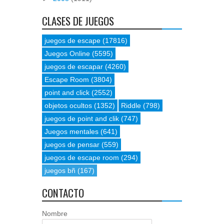
CLASES DE JUEGOS
juegos de escape
(17816)
Juegos Online
(5595)
juegos de escapar
(4260)
Escape Room
(3804)
point and click
(2552)
objetos ocultos
(1352)
Riddle
(798)
juegos de point and clik
(747)
Juegos mentales
(641)
juegos de pensar
(559)
juegos de escape room
(294)
juegos bñ
(167)
CONTACTO
Nombre