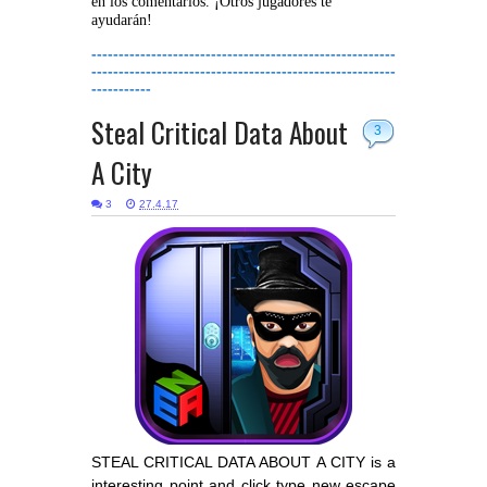
en los comentarios. ¡Otros jugadores te
ayudarán!
--------------------------------------------------------
--------------------------------------------------------
-----------
Steal Critical Data About
3
A City
3
27.4.17
STEAL CRITICAL DATA ABOUT A CITY is a
interesting point and click type new escape