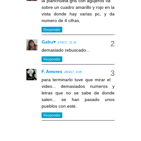
la planchuela gris con agujeros va
sobre un cuadro amarillo y rojo en la
vista donde hay varias pc, y da
numero de 4 cifras,
Responder
Gabu♥
27/4/17, 21:31
demasiado rebuscado...
Responder
F. Amores
28/4/17, 6:08
para terminarlo tuve que mirar el
video... demasiados numeros y
letras que no se sabe de donde
salen... se han pasado unos
pueblos con este.
Responder