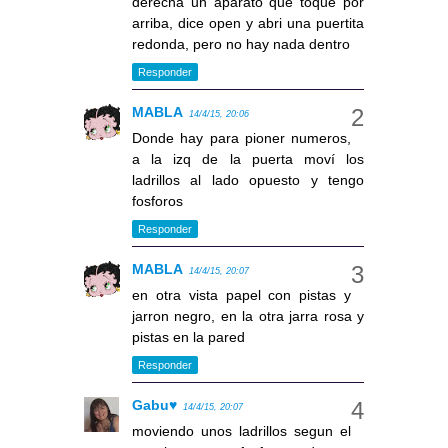
derecha un aparato que toque por
arriba, dice open y abri una puertita
redonda, pero no hay nada dentro
Responder
MABLA
14/4/15, 20:06
Donde hay para pioner numeros,
a la izq de la puerta moví los
ladrillos al lado opuesto y tengo
fosforos
Responder
MABLA
14/4/15, 20:07
en otra vista papel con pistas y
jarron negro, en la otra jarra rosa y
pistas en la pared
Responder
Gabu♥
14/4/15, 20:07
moviendo unos ladrillos segun el