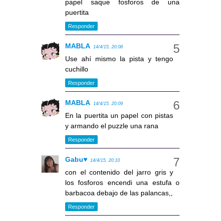
papel saque fosforos de una
puertita
Responder
MABLA
14/4/15, 20:08
Use ahí mismo la pista y tengo
cuchillo
Responder
MABLA
14/4/15, 20:09
En la puertita un papel con pistas
y armando el puzzle una rana
Responder
Gabu♥
14/4/15, 20:10
con el contenido del jarro gris y
los fosforos encendi una estufa o
barbacoa debajo de las palancas,,
Responder