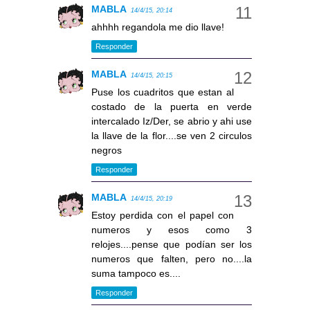
MABLA
14/4/15, 20:14
ahhhh regandola me dio llave!
Responder
MABLA
14/4/15, 20:15
Puse los cuadritos que estan al
costado de la puerta en verde
intercalado Iz/Der, se abrio y ahi use
la llave de la flor....se ven 2 circulos
negros
Responder
MABLA
14/4/15, 20:19
Estoy perdida con el papel con
numeros y esos como 3
relojes....pense que podían ser los
numeros que falten, pero no....la
suma tampoco es....
Responder