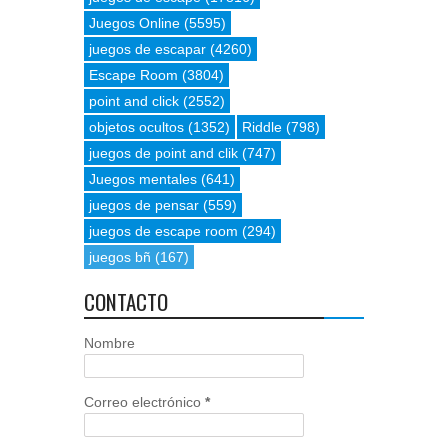
Juegos Online
(5595)
juegos de escapar
(4260)
Escape Room
(3804)
point and click
(2552)
objetos ocultos
(1352)
Riddle
(798)
juegos de point and clik
(747)
Juegos mentales
(641)
juegos de pensar
(559)
juegos de escape room
(294)
juegos bñ
(167)
CONTACTO
Nombre
Correo electrónico
*