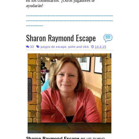
en los comentarios. ¡Otros jugadores te
ayudarán!
--------------------------------------------------------
--------------------------------------------------------
-----------
Sharon Raymond Escape
33
33
juegos de escape
,
point and click
14.4.15
Sharon Raymond Escape
es un nuevo