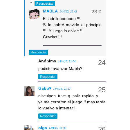
Respuestas
MABLA
14/4/15, 22:42
El ladrilloooooooo !!!!
Si lo habré movido al principio
!!!! Y luego lo olvidé !!!
Gracias !!!
Responder
Anónimo
14/4/15, 21:04
pudiste avanzar Mabla?
Responder
Gabu♥
14/4/15, 21:17
disculpen tuve q salir rapido y
ya me cerraron el juego !! mas tarde
lo vuelvo a intentar !!
Responder
olga
14/4/15, 21:30