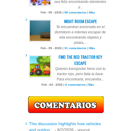
sea feliz encontrando elementos
y...
Feb - 09 - 2026 |
58 comentarios
|
Más
NIGHT ROOM ESCAPE
Te encuentras encerrado en el
dormitorio e intentas escapar de
ella encontrando objetos y
pistas,...
Feb - 09 - 2026 |
31 comentarios
|
Más
FIND THE RED TRACTOR KEY
ESCAPE
Quieres transportar heno con tu
tractor rojo, pero falta la llave.
Para encontrarla, encuentra...
Feb - 04 - 2026 |
6 comentarios
|
Más
This discussion highlights how vehicles
and outdoo...
- 8/2/2026
- youcut