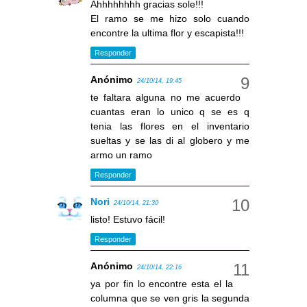
Ahhhhhhhh gracias sole!!!
El ramo se me hizo solo cuando
encontre la ultima flor y escapista!!!
Responder
Anónimo
24/10/14, 19:45
te faltara alguna no me acuerdo
cuantas eran lo unico q se es q
tenia las flores en el inventario
sueltas y se las di al globero y me
armo un ramo
Responder
Nori
24/10/14, 21:30
listo! Estuvo fácil!
Responder
Anónimo
24/10/14, 22:16
ya por fin lo encontre esta el la
columna que se ven gris la segunda