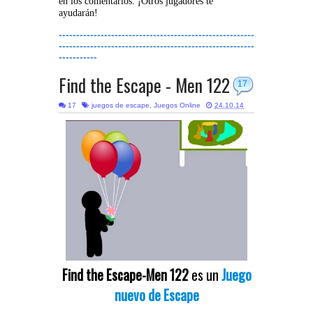
en los comentarios. ¡Otros jugadores te
ayudarán!
--------------------------------------------------------
--------------------------------------------------------
-----------
Find the Escape - Men 122
17
17
juegos de escape
,
Juegos Online
24.10.14
Find the Escape-Men 122
es un
Juego
nuevo de Escape