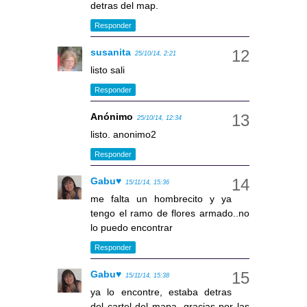
detras del map.
Responder
susanita
25/10/14, 2:21
listo sali
Responder
Anónimo
25/10/14, 12:34
listo. anonimo2
Responder
Gabu♥
15/11/14, 15:36
me falta un hombrecito y ya
tengo el ramo de flores armado..no
lo puedo encontrar
Responder
Gabu♥
15/11/14, 15:38
ya lo encontre, estaba detras
del cartel del mapa, gracias por las