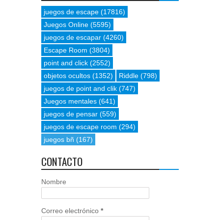
juegos de escape
(17816)
Juegos Online
(5595)
juegos de escapar
(4260)
Escape Room
(3804)
point and click
(2552)
objetos ocultos
(1352)
Riddle
(798)
juegos de point and clik
(747)
Juegos mentales
(641)
juegos de pensar
(559)
juegos de escape room
(294)
juegos bñ
(167)
CONTACTO
Nombre
Correo electrónico
*