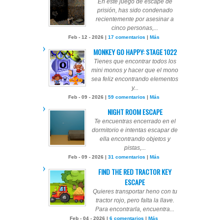
En este juego de escape de
prisión, has sido condenado
recientemente por asesinar a
cinco personas,...
Feb - 12 - 2026 |
17 comentarios
|
Más
MONKEY GO HAPPY: STAGE 1022
Tienes que encontrar todos los
mini monos y hacer que el mono
sea feliz encontrando elementos
y...
Feb - 09 - 2026 |
59 comentarios
|
Más
NIGHT ROOM ESCAPE
Te encuentras encerrado en el
dormitorio e intentas escapar de
ella encontrando objetos y
pistas,...
Feb - 09 - 2026 |
31 comentarios
|
Más
FIND THE RED TRACTOR KEY
ESCAPE
Quieres transportar heno con tu
tractor rojo, pero falta la llave.
Para encontrarla, encuentra...
Feb - 04 - 2026 |
6 comentarios
|
Más