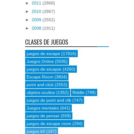
►
2011
(2868)
►
2010
(2867)
►
2009
(2552)
►
2008
(1911)
CLASES DE JUEGOS
juegos de escape
(17816)
Juegos Online
(5595)
juegos de escapar
(4260)
Escape Room
(3804)
point and click
(2552)
objetos ocultos
(1352)
Riddle
(798)
juegos de point and clik
(747)
Juegos mentales
(641)
juegos de pensar
(559)
juegos de escape room
(294)
juegos bñ
(167)