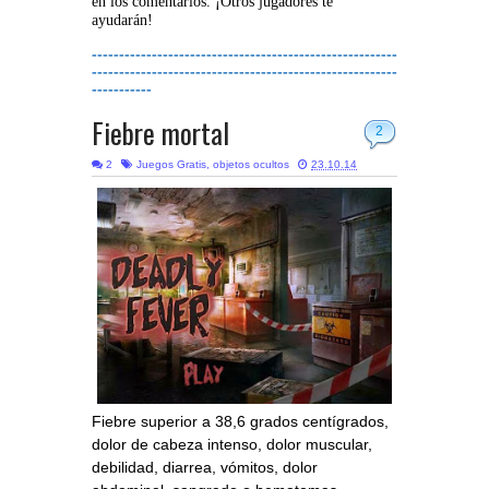
en los comentarios. ¡Otros jugadores te
ayudarán!
--------------------------------------------------------
--------------------------------------------------------
-----------
Fiebre mortal
2
2
Juegos Gratis
,
objetos ocultos
23.10.14
Fiebre superior a 38,6 grados centígrados,
dolor de cabeza intenso, dolor muscular,
debilidad, diarrea, vómitos, dolor