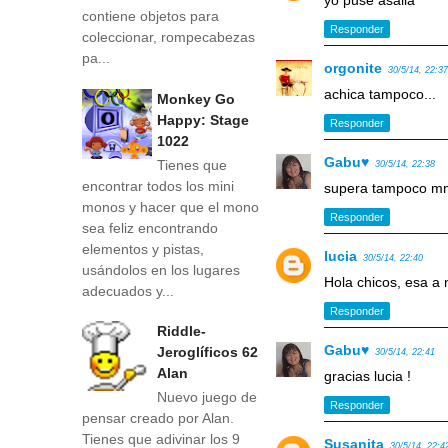
yo puse asalia
contiene objetos para
Responder
coleccionar, rompecabezas
pa...
orgonite
30/5/14, 22:3
achica tampoco...
Monkey Go
Happy: Stage
Responder
1022
Gabu♥
Tienes que
30/5/14, 22:38
encontrar todos los mini
supera tampoco mm
monos y hacer que el mono
Responder
sea feliz encontrando
elementos y pistas,
lucia
30/5/14, 22:40
usándolos en los lugares
Hola chicos, esa a n
adecuados y...
Responder
Riddle-
Gabu♥
Jeroglíficos 62
30/5/14, 22:41
Alan
gracias lucia !
Nuevo juego de
Responder
pensar creado por Alan.
Tienes que adivinar los 9
Susanita
30/5/14, 22:4