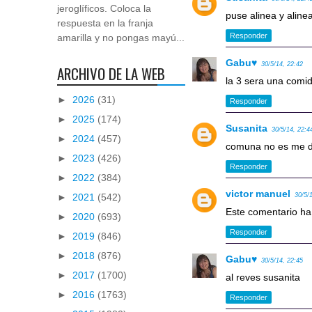
jeroglíficos. Coloca la
puse alinea y aline
respuesta en la franja
Responder
amarilla y no pongas mayú...
Gabu♥
30/5/14, 22:42
ARCHIVO DE LA WEB
la 3 sera una comi
►
2026
(31)
Responder
►
2025
(174)
Susanita
30/5/14, 22:4
►
2024
(457)
comuna no es me da
►
2023
(426)
Responder
►
2022
(384)
victor manuel
►
2021
(542)
30/5/
Este comentario ha 
►
2020
(693)
Responder
►
2019
(846)
►
2018
(876)
Gabu♥
30/5/14, 22:45
►
2017
(1700)
al reves susanita
►
2016
(1763)
Responder