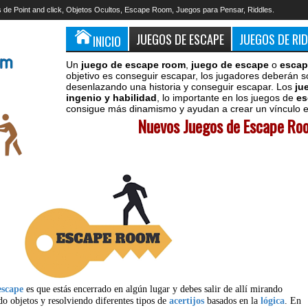
 de Point and click, Objetos Ocultos, Escape Room, Juegos para Pensar, Riddles.
JUEGOS DE ESCAPE
JUEGOS DE RI
INICIO
Un
juego de escape room
,
juego de escape
o
escap
objetivo es conseguir escapar, los jugadores deberán s
desenlazando una historia y conseguir escapar. Los
ju
ingenio y habilidad
, lo importante en los juegos de
es
consigue más dinamismo y ayudan a crear un vínculo en
Nuevos Juegos de Escape Roo
escape
es que estás encerrado en algún lugar y debes salir de allí mirando
do objetos y resolviendo diferentes tipos de
acertijos
basados en la
lógica
. En