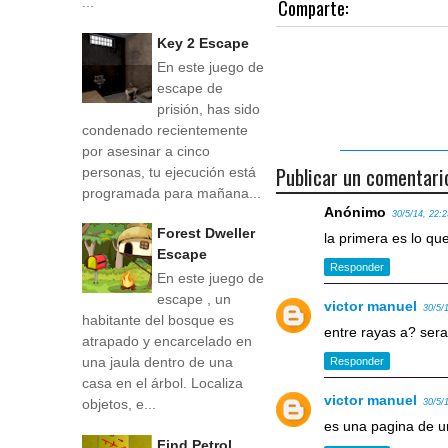
...
Comparte:
Key 2 Escape
En este juego de
escape de
prisión, has sido
condenado recientemente
por asesinar a cinco
Publicar un comentari
personas, tu ejecución está
programada para mañana...
Anónimo
30/5/14, 22:
Forest Dweller
la primera es lo q
Escape
Responder
En este juego de
escape , un
victor manuel
30/5/
habitante del bosque es
entre rayas a? ser
atrapado y encarcelado en
una jaula dentro de una
Responder
casa en el árbol. Localiza
victor manuel
objetos, e...
30/5/
es una pagina de 
Find Petrol