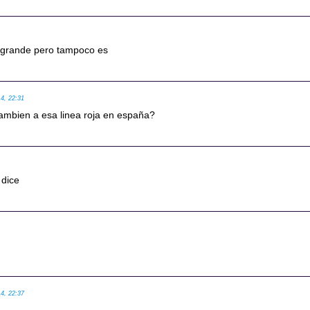
agrande pero tampoco es
14, 22:31
tambien a esa linea roja en españa?
3
 dice
14, 22:37