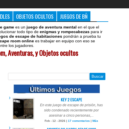
DDLES
OBJETOS OCULTOS
JUEGOS DE BÑ
e game
es un
juego de aventura mental
en el que el
olucionar todo tipo de
enigmas y rompecabezas
para ir
egos de escape de habitaciones
pondrán a prueba tu
cape room online
es trabajar en equipo con eso se
tre los jugadores.
m, Aventuras, y Objetos ocultos
KEY 2 ESCAPE
En este juego de escape de prisión, has
sido condenado recientemente por
asesinar a cinco personas,...
Feb - 12 - 2026 |
17 comentarios
|
Más