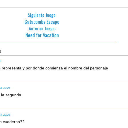
Siguiente Juego:
Catacombs Escape
Anterior Juego:
Need for Vacation
o
23
ue representa y por donde comienza el nombre del personaje
14, 22:26
a la segunda
14, 22:28
un cuaderno??