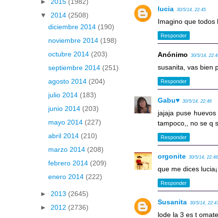
►
2015
(1982)
lucia
30/5/14, 22:45
▼
2014
(2508)
Imagino que todos 
diciembre 2014
(190)
Responder
noviembre 2014
(198)
octubre 2014
(203)
Anónimo
30/5/14, 22:
susanita, vas bien p
septiembre 2014
(251)
agosto 2014
(204)
Responder
julio 2014
(183)
Gabu♥
30/5/14, 22:46
junio 2014
(203)
jajaja puse huevos
mayo 2014
(227)
tampoco,, no se q s
abril 2014
(210)
Responder
marzo 2014
(208)
orgonite
30/5/14, 22:4
febrero 2014
(209)
que me dices lucia¡¡
enero 2014
(222)
Responder
►
2013
(2645)
Susanita
30/5/14, 22:4
►
2012
(2736)
lode la 3 es t omat