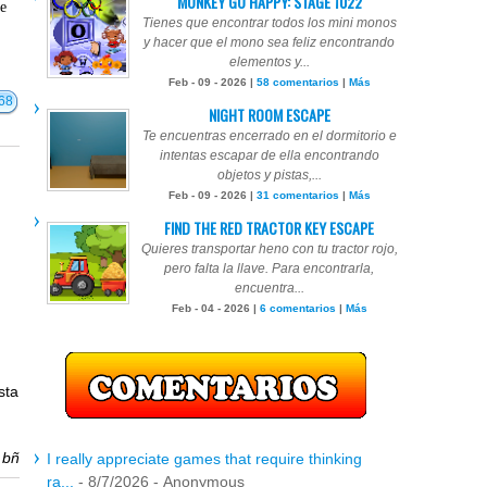
MONKEY GO HAPPY: STAGE 1022
te
Tienes que encontrar todos los mini monos
y hacer que el mono sea feliz encontrando
elementos y...
Feb - 09 - 2026 |
58 comentarios
|
Más
68
NIGHT ROOM ESCAPE
Te encuentras encerrado en el dormitorio e
intentas escapar de ella encontrando
objetos y pistas,...
Feb - 09 - 2026 |
31 comentarios
|
Más
FIND THE RED TRACTOR KEY ESCAPE
Quieres transportar heno con tu tractor rojo,
pero falta la llave. Para encontrarla,
encuentra...
Feb - 04 - 2026 |
6 comentarios
|
Más
sta
r
bñ
I really appreciate games that require thinking
ra...
- 8/7/2026
- Anonymous