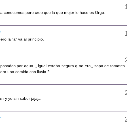
la conocemos pero creo que la que mejor lo hace es Orgo.
46
ero la "a" va al principio.
 pasados por agua ,, igual estaba segura q no era,, sopa de tomates
era una comida con lluvia ?
6
¡¡ y yo sin saber jajaja
7
e