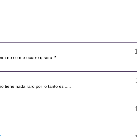
7
m no se me ocurre q sera ?
o tiene nada raro por lo tanto es .....
2