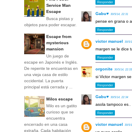
Responder
Service Man
Escape
Gabu♥
30/5/14, 22:31
Busca pistas y
pense en grana o 
objetos para poder escapar.
Responder
Escape from
victor manuel
mysterious
30/5/
mansion
margen se le dice 
Un juego de
Responder
escape en Japonés e Inglés.
De repente te encuentras en
orgonite
30/5/14, 22:3
una vieja casa de estilo
si Victor margen se
occidental. La puerta
Responder
principal está cerrada y ...
Gabu♥
30/5/14, 22:34
Milos escape
asola tampoco es..
Milo es un gatito
curioso que se
Responder
encuentra
encerrado en una casa
victor manuel
30/5/
extraña. Cada habitación