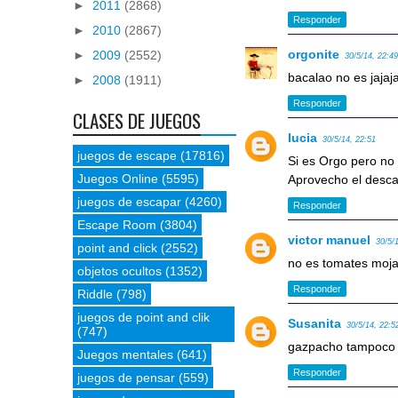
►
2011
(2868)
Responder
►
2010
(2867)
orgonite
►
2009
(2552)
30/5/14, 22:4
bacalao no es jajaj
►
2008
(1911)
Responder
CLASES DE JUEGOS
lucia
30/5/14, 22:51
juegos de escape
(17816)
Si es Orgo pero no al
Juegos Online
(5595)
Aprovecho el descan
juegos de escapar
(4260)
Responder
Escape Room
(3804)
victor manuel
30/5/
point and click
(2552)
no es tomates moj
objetos ocultos
(1352)
Responder
Riddle
(798)
juegos de point and clik
Susanita
30/5/14, 22:5
(747)
gazpacho tampoco e
Juegos mentales
(641)
Responder
juegos de pensar
(559)