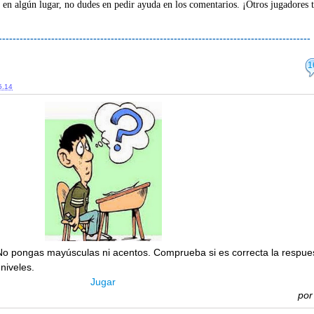
 en algún lugar, no dudes en pedir ayuda en los comentarios. ¡Otros jugadores 
-----------------------------------------------------------------------------------------
1
5.14
No pongas mayúsculas ni acentos. Comprueba si es correcta la respue
 niveles.
Jugar
po