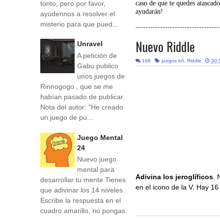
tonto, pero por favor,
caso de que te quedes atascado
ayudarán!
ayúdennos a resolver el
misterio para que pued...
----------------------------------
Nuevo Riddle
Unravel
A petición de
168
juegos bñ
,
Riddle
30.
Gabu publico
unos juegos de
Rinnogogo , que se me
habían pasado de publicar.
Nota del autor: "He creado
un juego de pu...
Juego Mental
24
Nuevo juego
mental para
Adivina los jeroglíficos
. 
desarrollar tu mente Tienes
en el icono de la V. Hay 16
que adivinar los 14 niveles .
Escribe la respuesta en el
cuadro amarillo, no pongas