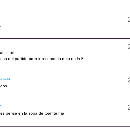
9
a
 pil pil.
so del partido para ir a cenar, lo dejo en la 5.
14, 22:51
ados
2
s pense en la sopa de toamte fria