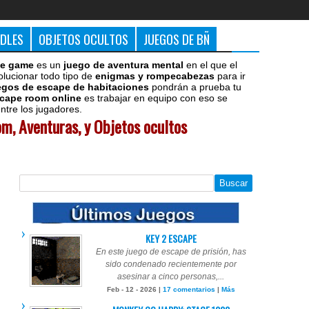
DDLES
OBJETOS OCULTOS
JUEGOS DE BÑ
e game
es un
juego de aventura mental
en el que el
olucionar todo tipo de
enigmas y rompecabezas
para ir
egos de escape de habitaciones
pondrán a prueba tu
cape room online
es trabajar en equipo con eso se
tre los jugadores.
m, Aventuras, y Objetos ocultos
KEY 2 ESCAPE
En este juego de escape de prisión, has
sido condenado recientemente por
asesinar a cinco personas,...
Feb - 12 - 2026 |
17 comentarios
|
Más