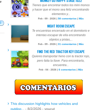
MONKEY GO HAPPY: STAGE 1022
te
Tienes que encontrar todos los mini monos
y hacer que el mono sea feliz encontrando
elementos y...
Feb - 09 - 2026 |
58 comentarios
|
Más
5
NIGHT ROOM ESCAPE
Te encuentras encerrado en el dormitorio e
intentas escapar de ella encontrando
objetos y pistas,...
Feb - 09 - 2026 |
31 comentarios
|
Más
FIND THE RED TRACTOR KEY ESCAPE
Quieres transportar heno con tu tractor rojo,
pero falta la llave. Para encontrarla,
encuentra...
Feb - 04 - 2026 |
6 comentarios
|
Más
This discussion highlights how vehicles and
outdoo...
- 8/2/2026
- youcut