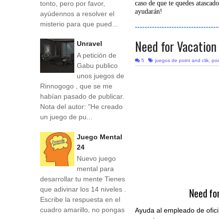
tonto, pero por favor,
caso de que te quedes atascado
ayudarán!
ayúdennos a resolver el
misterio para que pued...
----------------------------------
Need for Vacation
Unravel
A petición de
5
juegos de point and clik
,
poi
Gabu publico
unos juegos de
Rinnogogo , que se me
habían pasado de publicar.
Nota del autor: "He creado
un juego de pu...
Juego Mental
24
Nuevo juego
mental para
desarrollar tu mente Tienes
que adivinar los 14 niveles .
Need fo
Escribe la respuesta en el
cuadro amarillo, no pongas
Ayuda al empleado de ofici