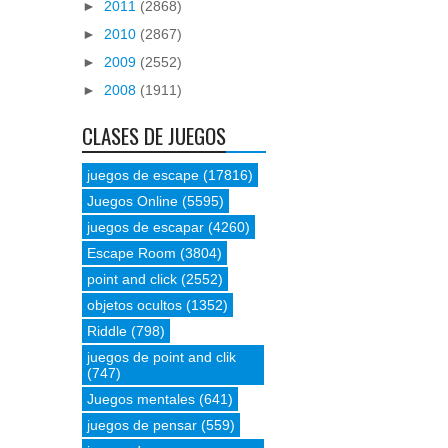
►
2011
(2868)
►
2010
(2867)
►
2009
(2552)
►
2008
(1911)
CLASES DE JUEGOS
juegos de escape
(17816)
Juegos Online
(5595)
juegos de escapar
(4260)
Escape Room
(3804)
point and click
(2552)
objetos ocultos
(1352)
Riddle
(798)
juegos de point and clik
(747)
Juegos mentales
(641)
juegos de pensar
(559)