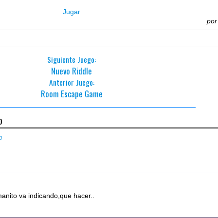
Jugar
po
Siguiente Juego:
Nuevo Riddle
Anterior Juego:
Room Escape Game
o
43
 manito va indicando,que hacer..