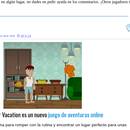
 en algún lugar, no dudes en pedir ayuda en los comentarios. ¡Otros jugadores 
-----------------------------------------------------------------------------------------
nt and click
30.5.14
r Vacation es un nuevo
juego de aventuras online
na para romper con la rutina y encontrar un lugar perfecto para unas