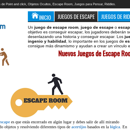
 de Point and click, Objetos Ocultos, Escape Room, Juegos para Pensar, Riddles.
JUEGOS DE ESCAPE
JUEGOS DE RI
INICIO
Un
juego de escape room
,
juego de escape
o
escap
objetivo es conseguir escapar, los jugadores deberán s
desenlazando una historia y conseguir escapar. Los
ju
ingenio y habilidad
, lo importante en los juegos de
es
consigue más dinamismo y ayudan a crear un vínculo en
Nuevos Juegos de Escape Roo
escape
es que estás encerrado en algún lugar y debes salir de allí mirando
do objetos y resolviendo diferentes tipos de
acertijos
basados en la
lógica
. En