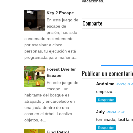
...
vacaciones.
Key 2 Escape
En este juego de
Comparte:
escape de
prisión, has sido
condenado recientemente
por asesinar a cinco
personas, tu ejecución está
programada para mañana...
Forest Dweller
Publicar un comentari
Escape
En este juego de
Anónimo
30/5/14, 21:
escape , un
empiezo...
habitante del bosque es
Responder
atrapado y encarcelado en
una jaula dentro de una
July
30/5/14, 21:52
casa en el árbol. Localiza
terminado, fácil la
objetos, e...
Responder
Find Petrol