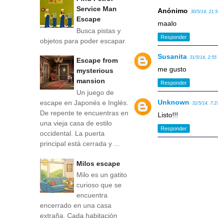
Service Man
Anónimo
30/5/14, 21:
Escape
maalo
Busca pistas y
Responder
objetos para poder escapar.
Susanita
31/5/14, 2:55
Escape from
me gusto
mysterious
mansion
Responder
Un juego de
Unknown
escape en Japonés e Inglés.
31/5/14, 7:2
De repente te encuentras en
Listo!!!
una vieja casa de estilo
Responder
occidental. La puerta
principal está cerrada y ...
Milos escape
Milo es un gatito
curioso que se
encuentra
encerrado en una casa
extraña. Cada habitación