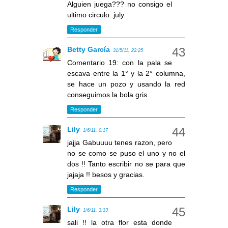
Alguien juega??? no consigo el
ultimo circulo..july
Responder
Betty García
31/5/11, 22:25
Comentario 19: con la pala se
escava entre la 1° y la 2° columna,
se hace un pozo y usando la red
conseguimos la bola gris
Responder
Lily
1/6/11, 0:17
jajja Gabuuuu tenes razon, pero
no se como se puso el uno y no el
dos !! Tanto escribir no se para que
jajaja !! besos y gracias.
Responder
Lily
1/6/11, 3:33
sali !! la otra flor esta donde