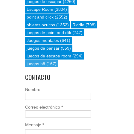
juegos de escapar
(4260)
Escape Room
(3804)
point and click
(2552)
objetos ocultos
(1352)
Riddle
(798)
juegos de point and clik
(747)
Juegos mentales
(641)
juegos de pensar
(559)
juegos de escape room
(294)
juegos bñ
(167)
CONTACTO
Nombre
Correo electrónico
*
Mensaje
*