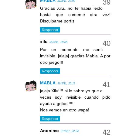
MABLA
31/5/11, 20:02
Gracias Xilu...no te habia leido
hasta que comente otra vez!
Disculpame porfis!
Responder
xilu
31/5/11, 20:05
Por un momento me senti
invisible. jajajaj gracias Mabla. A por
otro juego!!!
Responder
MABLA
31/5/11, 20:13
jajaja Xilu!!!! si lo sabre yo que a
veces soy invisible cuando pido
ayuda a gritos!!!!!
Nos vemos en otro wapa!
Responder
Anónimo
31/5/11, 22:24