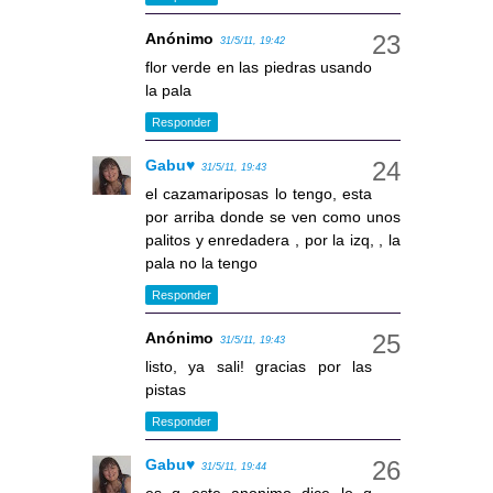
Anónimo
31/5/11, 19:42
flor verde en las piedras usando
la pala
Responder
Gabu♥
31/5/11, 19:43
el cazamariposas lo tengo, esta
por arriba donde se ven como unos
palitos y enredadera , por la izq, , la
pala no la tengo
Responder
Anónimo
31/5/11, 19:43
listo, ya sali! gracias por las
pistas
Responder
Gabu♥
31/5/11, 19:44