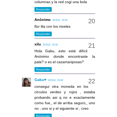
columnas y la red cogi una bola
Responder
Anónimo
31/5/11, 19:41
flor lila con los niveles
Responder
xilu
31/5/11, 19:41
Hola Gabu, esto está difícil.
Anónimo donde encontraste la
pala? o es el cazamariposas?
Responder
Gabu♥
31/5/11, 19:42
consegui otra moneda en los
circulos verdes y rojos , estaba
probando asi q no e exactamente
como fue,, el de arriba seguro,, uno
no , uno si y el siguiente si , creo
Responder