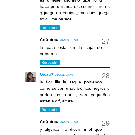
es q este anonimo dice lo q
hace pero nunca dice como... no es
q juega en equipo,, mas bien juega
solo.. me parece
Responder
Anónimo
31/5/11, 19:45
la pala esta en la caja de
numeros
Responder
Gabu♥
31/5/11, 19:46
la flor lila la saque poniendo
como se ven unos bichitos negros q
andan por ahi ,, son pequeños
estan a dif, altura
Responder
Anónimo
31/5/11, 19:46
y algunas no dicen ni el qué