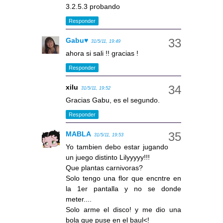
3.2.5.3 probando
Responder
Gabu♥
31/5/11, 19:49
ahora si sali !! gracias !
Responder
xilu
31/5/11, 19:52
Gracias Gabu, es el segundo.
Responder
MABLA
31/5/11, 19:53
Yo tambien debo estar jugando
un juego distinto Lilyyyyy!!!
Que plantas carnivoras?
Solo tengo una flor que encntre en
la 1er pantalla y no se donde
meter....
Solo arme el disco! y me dio una
bola que puse en el baul<!