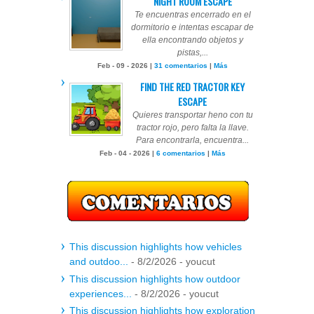
NIGHT ROOM ESCAPE
Te encuentras encerrado en el
dormitorio e intentas escapar de
ella encontrando objetos y
pistas,...
Feb - 09 - 2026 |
31 comentarios
|
Más
FIND THE RED TRACTOR KEY
ESCAPE
Quieres transportar heno con tu
tractor rojo, pero falta la llave.
Para encontrarla, encuentra...
Feb - 04 - 2026 |
6 comentarios
|
Más
This discussion highlights how vehicles
and outdoo...
- 8/2/2026
- youcut
This discussion highlights how outdoor
experiences...
- 8/2/2026
- youcut
This discussion highlights how exploration