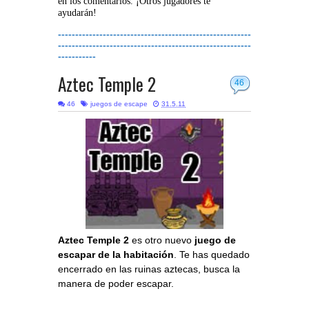
en los comentarios. ¡Otros jugadores te
ayudarán!
--------------------------------------------------------
--------------------------------------------------------
-----------
Aztec Temple 2
46
46
juegos de escape
31.5.11
Aztec Temple 2
es otro nuevo
juego de
escapar de la habitación
. Te has quedado
encerrado en las ruinas aztecas, busca la
manera de poder escapar.