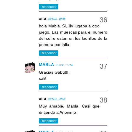
Responder
xilu
31/5/11, 19:55
hola Mabla. Si, lily jugaba a otro
juego. Las muescas para el número
del cofre estan en los ladrillos de la
primera pantalla.
Responder
MABLA
31/5/11, 19:58
Gracias Gabu!!!!
sali!
Responder
xilu
31/5/11, 20:00
Muy amable, Mabla. Casi que
entiendo a Anónimo
Responder