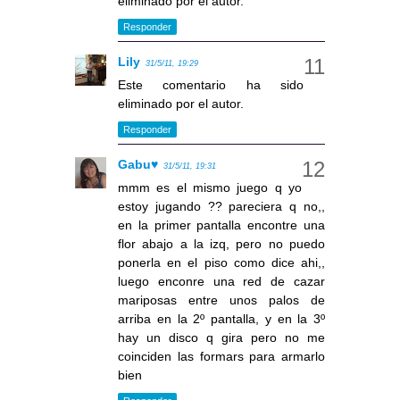
eliminado por el autor.
Responder
Lily
31/5/11, 19:29
Este comentario ha sido
eliminado por el autor.
Responder
Gabu♥
31/5/11, 19:31
mmm es el mismo juego q yo
estoy jugando ?? pareciera q no,,
en la primer pantalla encontre una
flor abajo a la izq, pero no puedo
ponerla en el piso como dice ahi,,
luego enconre una red de cazar
mariposas entre unos palos de
arriba en la 2º pantalla, y en la 3º
hay un disco q gira pero no me
coinciden las formars para armarlo
bien