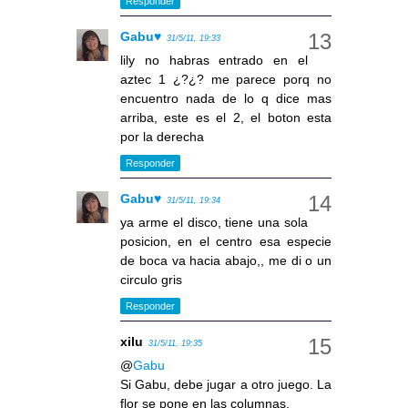
Responder
Gabu♥
31/5/11, 19:33
lily no habras entrado en el
aztec 1 ¿?¿? me parece porq no
encuentro nada de lo q dice mas
arriba, este es el 2, el boton esta
por la derecha
Responder
Gabu♥
31/5/11, 19:34
ya arme el disco, tiene una sola
posicion, en el centro esa especie
de boca va hacia abajo,, me di o un
circulo gris
Responder
xilu
31/5/11, 19:35
@
Gabu
Si Gabu, debe jugar a otro juego. La
flor se pone en las columnas.