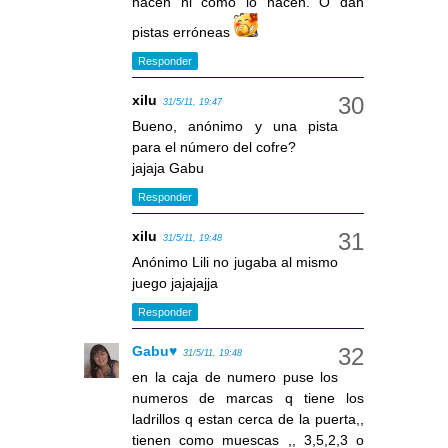
hacen ni cómo lo hacen. O dan
pistas erróneas
Responder
xilu
31/5/11, 19:47
Bueno, anónimo y una pista
para el número del cofre?
jajaja Gabu
Responder
xilu
31/5/11, 19:48
Anónimo Lili no jugaba al mismo
juego jajajajja
Responder
Gabu♥
31/5/11, 19:48
en la caja de numero puse los
numeros de marcas q tiene los
ladrillos q estan cerca de la puerta,,
tienen como muescas ,, 3,5,2,3 o