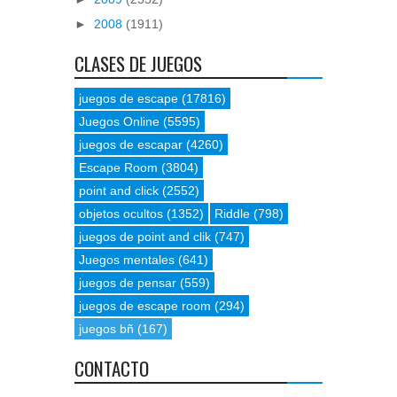
►
2008
(1911)
CLASES DE JUEGOS
juegos de escape
(17816)
Juegos Online
(5595)
juegos de escapar
(4260)
Escape Room
(3804)
point and click
(2552)
objetos ocultos
(1352)
Riddle
(798)
juegos de point and clik
(747)
Juegos mentales
(641)
juegos de pensar
(559)
juegos de escape room
(294)
juegos bñ
(167)
CONTACTO