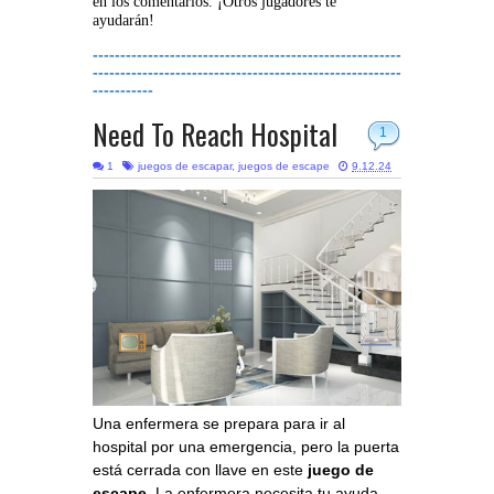
en los comentarios. ¡Otros jugadores te
ayudarán!
--------------------------------------------------------
--------------------------------------------------------
-----------
Need To Reach Hospital
1
1
juegos de escapar
,
juegos de escape
9.12.24
Una enfermera se prepara para ir al
hospital por una emergencia, pero la puerta
está cerrada con llave en este
juego de
escape
. La enfermera necesita tu ayuda