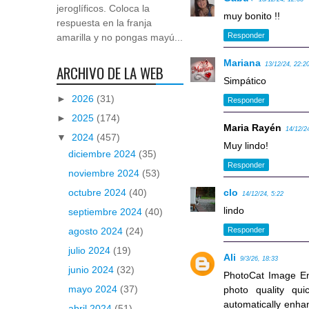
jeroglíficos. Coloca la
muy bonito !!
respuesta en la franja
Responder
amarilla y no pongas mayú...
Mariana
13/12/24, 22:2
ARCHIVO DE LA WEB
Simpático
►
2026
(31)
Responder
►
2025
(174)
Maria Rayén
14/12/2
▼
2024
(457)
Muy lindo!
diciembre 2024
(35)
Responder
noviembre 2024
(53)
clo
octubre 2024
(40)
14/12/24, 5:22
lindo
septiembre 2024
(40)
Responder
agosto 2024
(24)
julio 2024
(19)
Ali
9/3/26, 18:33
junio 2024
(32)
PhotoCat Image En
mayo 2024
(37)
photo quality qu
automatically enhan
abril 2024
(51)