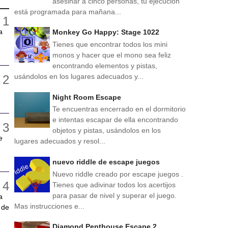
asesinar a cinco personas, tu ejecución
está programada para mañana...
a
Monkey Go Happy: Stage 1022
Tienes que encontrar todos los mini
monos y hacer que el mono sea feliz
encontrando elementos y pistas,
usándolos en los lugares adecuados y...
Night Room Escape
Te encuentras encerrado en el dormitorio
e intentas escapar de ella encontrando
objetos y pistas, usándolos en los
e
lugares adecuados y resol...
nuevo riddle de escape juegos
Nuevo riddle creado por escape juegos .
Tienes que adivinar todos los acertijos
para pasar de nivel y superar el juego.
a
Mas instrucciones e...
 de
Diamond Penthouse Escape 2