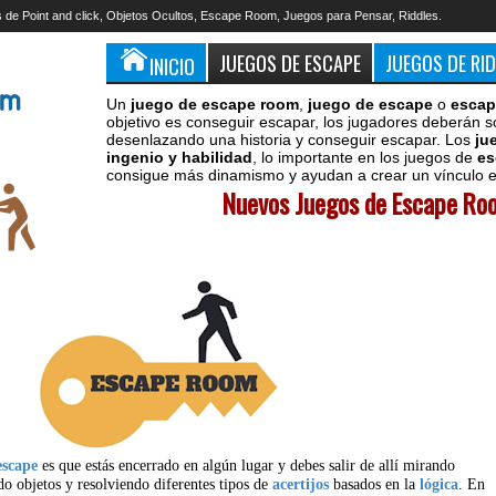
 de Point and click, Objetos Ocultos, Escape Room, Juegos para Pensar, Riddles.
JUEGOS DE ESCAPE
JUEGOS DE RI
INICIO
Un
juego de escape room
,
juego de escape
o
escap
objetivo es conseguir escapar, los jugadores deberán s
desenlazando una historia y conseguir escapar. Los
ju
ingenio y habilidad
, lo importante en los juegos de
es
consigue más dinamismo y ayudan a crear un vínculo en
Nuevos Juegos de Escape Roo
escape
es que estás encerrado en algún lugar y debes salir de allí mirando
do objetos y resolviendo diferentes tipos de
acertijos
basados en la
lógica
. En