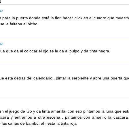
o
:13
es para la puerta donde está la flor, hacer click en el cuadro que muestr
que le faltaba al bicho.
:14
ua que da al colocar el ojo se le da al pulpo y da tinta negra.
que esta detras del calendario,, pintar la serpiente y abre una puerta qu
en el juego de Go y da tinta amarilla, con eso pintamos la luna que est
scura y entramos a otra escena , pintamos con amarillo la cáscara
las cañas de bambú, ahi está la tinta roja