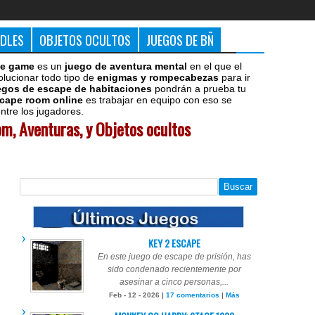
DDLES
OBJETOS OCULTOS
JUEGOS DE BÑ
e game
es un
juego de aventura mental
en el que el
olucionar todo tipo de
enigmas y rompecabezas
para ir
egos de escape de habitaciones
pondrán a prueba tu
cape room online
es trabajar en equipo con eso se
tre los jugadores.
m, Aventuras, y Objetos ocultos
KEY 2 ESCAPE
En este juego de escape de prisión, has
sido condenado recientemente por
asesinar a cinco personas,...
Feb - 12 - 2026 |
17 comentarios
|
Más