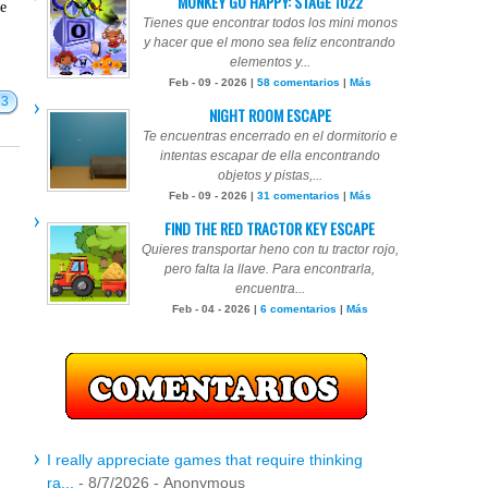
MONKEY GO HAPPY: STAGE 1022
te
Tienes que encontrar todos los mini monos
y hacer que el mono sea feliz encontrando
elementos y...
Feb - 09 - 2026 |
58 comentarios
|
Más
13
NIGHT ROOM ESCAPE
Te encuentras encerrado en el dormitorio e
intentas escapar de ella encontrando
objetos y pistas,...
Feb - 09 - 2026 |
31 comentarios
|
Más
FIND THE RED TRACTOR KEY ESCAPE
Quieres transportar heno con tu tractor rojo,
pero falta la llave. Para encontrarla,
encuentra...
Feb - 04 - 2026 |
6 comentarios
|
Más
I really appreciate games that require thinking
ra...
- 8/7/2026
- Anonymous