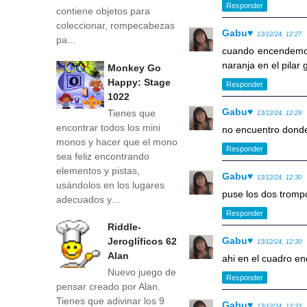
Responder
contiene objetos para
coleccionar, rompecabezas
Gabu♥
13/12/24, 12:27
pa...
cuando encendemos 
naranja en el pilar g
Monkey Go
Happy: Stage
Responder
1022
Gabu♥
Tienes que
13/12/24, 12:29
encontrar todos los mini
no encuentro donde 
monos y hacer que el mono
Responder
sea feliz encontrando
elementos y pistas,
Gabu♥
13/12/24, 12:30
usándolos en los lugares
puse los dos trompo
adecuados y...
Responder
Riddle-
Gabu♥
Jeroglíficos 62
13/12/24, 12:30
Alan
ahi en el cuadro enc
Nuevo juego de
Responder
pensar creado por Alan.
Tienes que adivinar los 9
Gabu♥
13/12/24, 12:33