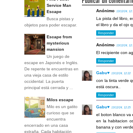
Publicar un comentari
Service Man
Anónimo
Escape
13/12/24, 12
La pista del libro, 
Busca pistas y
el libro y da el ojo 
objetos para poder escapar.
Responder
Escape from
mysterious
Anónimo
13/12/24, 12
mansion
El recipiente con ag
Un juego de
Responder
escape en Japonés e Inglés.
De repente te encuentras en
Gabu♥
13/12/24, 12:22
una vieja casa de estilo
con la tinta verde 
occidental. La puerta
está oscura..
principal está cerrada y ...
Responder
Milos escape
Milo es un gatito
Gabu♥
13/12/24, 12:25
curioso que se
el boton blanco va 
encuentra
en la habitacion o
encerrado en una casa
banana y con verde 
extraña. Cada habitación