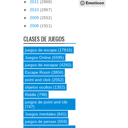
►
2011
(2868)
Emoticon
►
2010
(2867)
►
2009
(2552)
►
2008
(1911)
CLASES DE JUEGOS
juegos de escape
(17816)
Juegos Online
(5595)
juegos de escapar
(4260)
Escape Room
(3804)
point and click
(2552)
objetos ocultos
(1352)
Riddle
(798)
juegos de point and clik
(747)
Juegos mentales
(641)
juegos de pensar
(559)