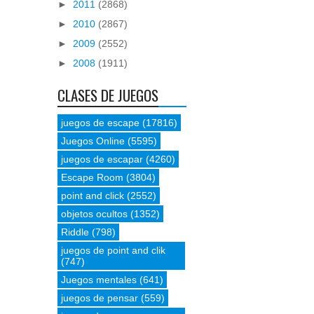
►
2011
(2868)
►
2010
(2867)
►
2009
(2552)
►
2008
(1911)
CLASES DE JUEGOS
juegos de escape
(17816)
Juegos Online
(5595)
juegos de escapar
(4260)
Escape Room
(3804)
point and click
(2552)
objetos ocultos
(1352)
Riddle
(798)
juegos de point and clik
(747)
Juegos mentales
(641)
juegos de pensar
(559)