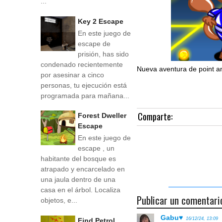
...
Key 2 Escape
En este juego de
escape de
prisión, has sido
condenado recientemente
Nueva aventura de point an
por asesinar a cinco
personas, tu ejecución está
programada para mañana...
Comparte:
Forest Dweller
Escape
En este juego de
escape , un
habitante del bosque es
atrapado y encarcelado en
una jaula dentro de una
casa en el árbol. Localiza
Publicar un comentari
objetos, e...
Gabu♥
16/12/24, 13:09
Find Petrol