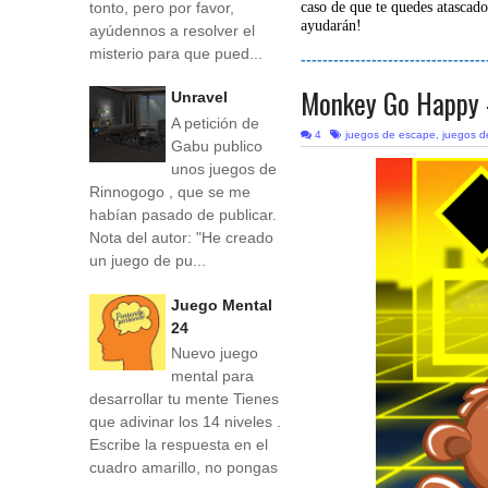
tonto, pero por favor,
caso de que te quedes atascado
ayudarán!
ayúdennos a resolver el
misterio para que pued...
----------------------------------
Monkey Go Happy 
Unravel
A petición de
4
juegos de escape
,
juegos de
Gabu publico
unos juegos de
Rinnogogo , que se me
habían pasado de publicar.
Nota del autor: "He creado
un juego de pu...
Juego Mental
24
Nuevo juego
mental para
desarrollar tu mente Tienes
que adivinar los 14 niveles .
Escribe la respuesta en el
cuadro amarillo, no pongas