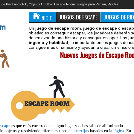
 de Point and click, Objetos Ocultos, Escape Room, Juegos para Pensar, Riddles.
JUEGOS DE ESCAPE
JUEGOS DE RI
INICIO
Un
juego de escape room
,
juego de escape
o
escap
objetivo es conseguir escapar, los jugadores deberán s
desenlazando una historia y conseguir escapar. Los
ju
ingenio y habilidad
, lo importante en los juegos de
es
consigue más dinamismo y ayudan a crear un vínculo en
Nuevos Juegos de Escape Roo
escape
es que estás encerrado en algún lugar y debes salir de allí mirando
do objetos y resolviendo diferentes tipos de
acertijos
basados en la
lógica
. En