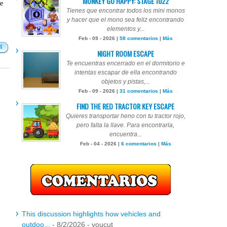
MONKEY GO HAPPY: STAGE 1022
te
Tienes que encontrar todos los mini monos
y hacer que el mono sea feliz encontrando
elementos y...
Feb - 09 - 2026 |
58 comentarios
|
Más
4
NIGHT ROOM ESCAPE
Te encuentras encerrado en el dormitorio e
intentas escapar de ella encontrando
objetos y pistas,...
Feb - 09 - 2026 |
31 comentarios
|
Más
FIND THE RED TRACTOR KEY ESCAPE
Quieres transportar heno con tu tractor rojo,
pero falta la llave. Para encontrarla,
encuentra...
Feb - 04 - 2026 |
6 comentarios
|
Más
This discussion highlights how vehicles and
outdoo...
- 8/2/2026
- youcut