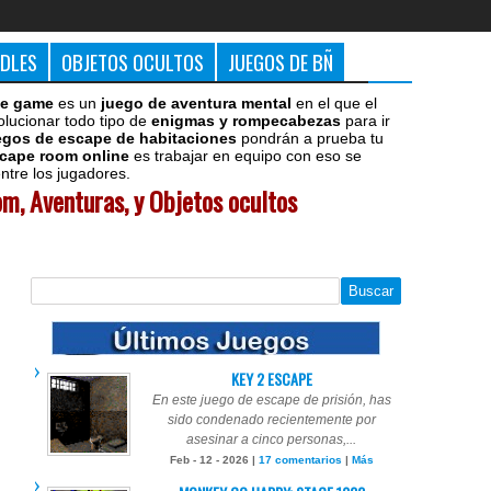
DDLES
OBJETOS OCULTOS
JUEGOS DE BÑ
e game
es un
juego de aventura mental
en el que el
olucionar todo tipo de
enigmas y rompecabezas
para ir
egos de escape de habitaciones
pondrán a prueba tu
cape room online
es trabajar en equipo con eso se
tre los jugadores.
m, Aventuras, y Objetos ocultos
KEY 2 ESCAPE
En este juego de escape de prisión, has
sido condenado recientemente por
asesinar a cinco personas,...
Feb - 12 - 2026 |
17 comentarios
|
Más