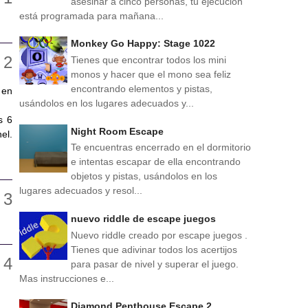
asesinar a cinco personas, tu ejecución
está programada para mañana...
Monkey Go Happy: Stage 1022
Tienes que encontrar todos los mini
monos y hacer que el mono sea feliz
encontrando elementos y pistas,
 en
usándolos en los lugares adecuados y...
s 6
Night Room Escape
el.
Te encuentras encerrado en el dormitorio
e intentas escapar de ella encontrando
objetos y pistas, usándolos en los
lugares adecuados y resol...
nuevo riddle de escape juegos
Nuevo riddle creado por escape juegos .
Tienes que adivinar todos los acertijos
para pasar de nivel y superar el juego.
Mas instrucciones e...
Diamond Penthouse Escape 2