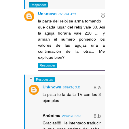
Responder
Unknown
26/10/24, 4:59
la parte del reloj se arma tomando
que cada lugar del reloj vale 30. Asi
la aguja horaria vale 210 .... y
arman el numero poniendo los
valores de las agujas una a
continuación de la otra... Me
expliqué bien?
Responder
Respuestas
Unknown
26/10/24, 5:20
la pista te la da la TV con los 3
ejemplos
Anónimo
26/10/24, 10:12
Gracias!!!! He intentado traducir
lo que pone encima del cofre.