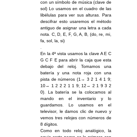
con un símbolo de música (clave de
sol) Lo usamos en el cuadro de las
libélulas para ver sus alturas. Para
descifrar esto usaremos el método
antiguo de asignar una letra a cada
nota. C, D, E, F, G, A, B, (do, re, mi,
fa, sol, la, si)
.
En la 4ª vista usamos la clave A E C
G C F E para abrir la caja que esta
debajo del reloj. Tomamos una
batería y una nota roja con una
pista de números (1→ 3 2 1 4 1 9;
10→ 1 2 2 2 1 1 9; 12→ 2 1 9 3 2
0). La batería se la colocamos al
mando en el inventario y lo
guardamos. Lo usamos en el
televisor, le damos clic de nuevo y
vemos tres relojes con números de
8 dígitos.
Como en todo reloj analógico, la
aguja corta negra es la primera con