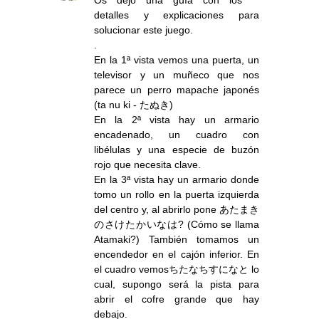
detalles y explicaciones para
solucionar este juego.
.
En la 1ª vista vemos una puerta, un
televisor y un muñeco que nos
parece un perro mapache japonés
(ta nu ki - たぬき)
En la 2ª vista hay un armario
encadenado, un cuadro con
libélulas y una especie de buzón
rojo que necesita clave.
En la 3ª vista hay un armario donde
tomo un rollo en la puerta izquierda
del centro y, al abrirlo pone あたまき
のさけたかいなは? (Cómo se llama
Atamaki?) También tomamos un
encendedor en el cajón inferior. En
el cuadro vemosちたなちすになと lo
cual, supongo será la pista para
abrir el cofre grande que hay
debajo.