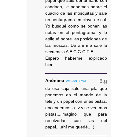
papel que sale del armario con
candado, le ponemos sobre el
cuadro de las mosquitas y sale
un pentagrama en clave de sol.
Yo busqué como se ponen las
notas en el pentagrama, y lo
apliqué sobre las posiciones de
las moscas. De ahí me sale la
secuencia A E C G C F E
Espero haberme explicado
bien...
Anónimo
25/10/24, 17:15
de esa caja sale una pila que
ponemos en el mando de la
tele y un papel con unas pistas.
encendemos la tv y se ven mas
pistas....imagino que para
resolverlas con las del
papel....ahí me quedé.. :(