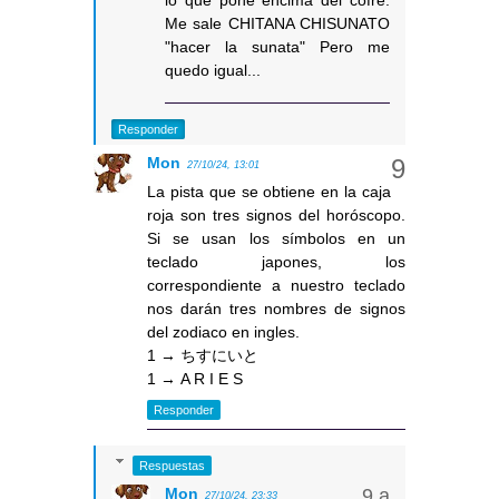
Me sale CHITANA CHISUNATO
"hacer la sunata" Pero me
quedo igual...
Responder
Mon
27/10/24, 13:01
La pista que se obtiene en la caja
roja son tres signos del horóscopo.
Si se usan los símbolos en un
teclado japones, los
correspondiente a nuestro teclado
nos darán tres nombres de signos
del zodiaco en ingles.
1 → ちすにいと
1 → A R I E S
Responder
Respuestas
Mon
27/10/24, 23:33