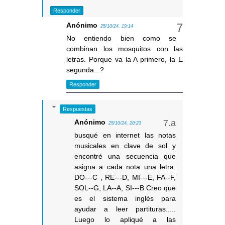
Responder
Anónimo
25/10/24, 19:14
No entiendo bien como se
combinan los mosquitos con las
letras. Porque va la A primero, la E
segunda...?
Responder
Respuestas
Anónimo
25/10/24, 20:23
busqué en internet las notas
musicales en clave de sol y
encontré una secuencia que
asigna a cada nota una letra.
DO---C , RE---D, MI---E, FA--F,
SOL--G, LA--A, SI---B Creo que
es el sistema inglés para
ayudar a leer partituras.....
Luego lo apliqué a las