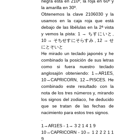
negra esta en 210º, la roja en 60º y
la amarilla en 30º.
Obtenemos la clave 2106030 y la
usamos en la caja roja que está
debajo de las libélulas en la 2ª vista
y vemos la pista: 1 → ちすにいと,
10 → そちせすにそらすみ , 12 → せ
にとそいと
He mirado un teclado japonés y he
combinado la posición de sus letras
como si fuera nuestro teclado
anglosajón obteniendo: 1→AR1ES,
10→CAPRICORN, 12→PISCES. He
combinado este resultado con la
nota de los tres números y, mirando
los signos del zodiaco, he deducido
que se tratan de las fechas de
nacimiento para estos tres signos.
.
1→AR1ES - 1→ 3 2 1 4 1 9
10→CAPRICORN - 10→ 1 2 2 2 1 1
9