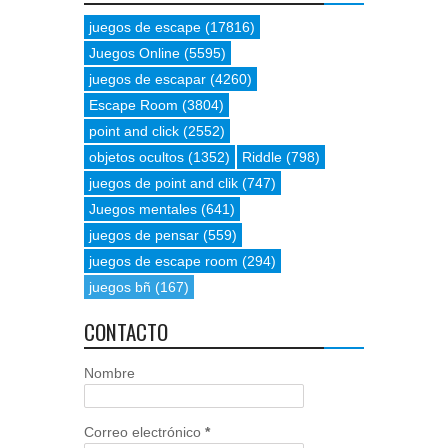
juegos de escape
(17816)
Juegos Online
(5595)
juegos de escapar
(4260)
Escape Room
(3804)
point and click
(2552)
objetos ocultos
(1352)
Riddle
(798)
juegos de point and clik
(747)
Juegos mentales
(641)
juegos de pensar
(559)
juegos de escape room
(294)
juegos bñ
(167)
CONTACTO
Nombre
Correo electrónico
*