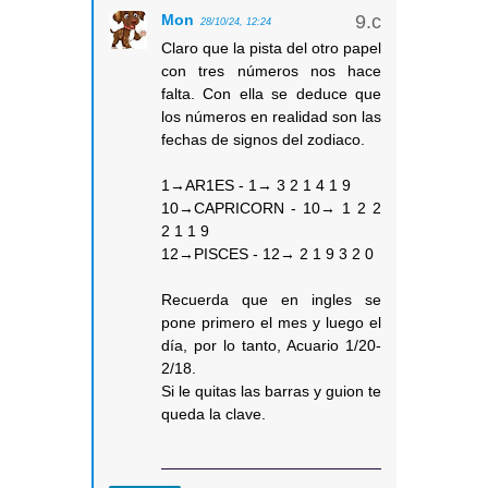
Mon
28/10/24, 12:24
Claro que la pista del otro papel
con tres números nos hace
falta. Con ella se deduce que
los números en realidad son las
fechas de signos del zodiaco.
1→AR1ES - 1→ 3 2 1 4 1 9
10→CAPRICORN - 10→ 1 2 2
2 1 1 9
12→PISCES - 12→ 2 1 9 3 2 0
Recuerda que en ingles se
pone primero el mes y luego el
día, por lo tanto, Acuario 1/20-
2/18.
Si le quitas las barras y guion te
queda la clave.