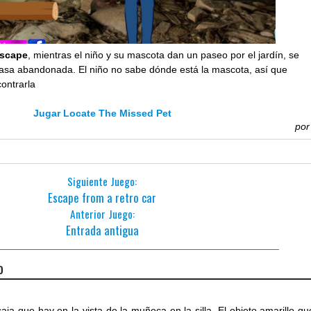
escape
, mientras el niño y su mascota dan un paseo por el jardín, se
casa abandonada. El niño no sabe dónde está la mascota, así que
ontrarla
Jugar Locate The Missed Pet
po
Siguiente Juego:
Escape from a retro car
Anterior Juego:
Entrada antigua
o
 caja que hay en la vista de la muñeca en la silla. El objeto amarillo qu