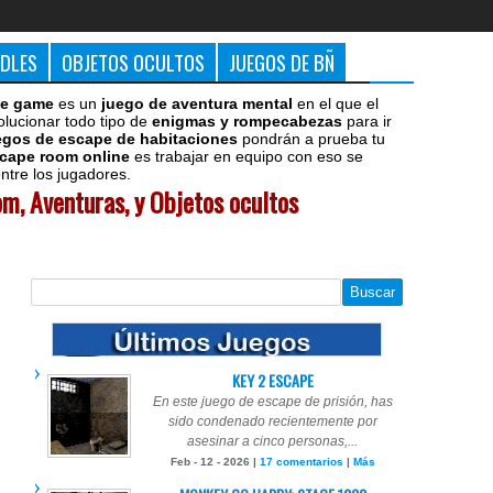
DDLES
OBJETOS OCULTOS
JUEGOS DE BÑ
e game
es un
juego de aventura mental
en el que el
olucionar todo tipo de
enigmas y rompecabezas
para ir
egos de escape de habitaciones
pondrán a prueba tu
cape room online
es trabajar en equipo con eso se
tre los jugadores.
m, Aventuras, y Objetos ocultos
KEY 2 ESCAPE
En este juego de escape de prisión, has
sido condenado recientemente por
asesinar a cinco personas,...
Feb - 12 - 2026 |
17 comentarios
|
Más