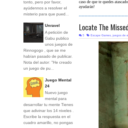
tonto, pero por favor,
caso de que te quedes atascado
ayudarán!
ayúdennos a resolver el
misterio para que pued...
----------------------------------
Locate The Misse
Unravel
A petición de
5
Escape Games
,
juegos de 
Gabu publico
unos juegos de
Rinnogogo , que se me
habían pasado de publicar.
Nota del autor: "He creado
un juego de pu...
Juego Mental
24
Nuevo juego
mental para
desarrollar tu mente Tienes
que adivinar los 14 niveles .
Escribe la respuesta en el
cuadro amarillo, no pongas