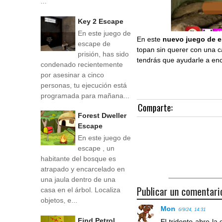
...
Key 2 Escape
En este juego de
En este
nuevo juego de 
escape de
topan sin querer con una 
prisión, has sido
tendrás que ayudarle a enc
condenado recientemente
por asesinar a cinco
personas, tu ejecución está
programada para mañana...
Comparte:
Forest Dweller
Escape
En este juego de
escape , un
habitante del bosque es
atrapado y encarcelado en
una jaula dentro de una
Publicar un comentari
casa en el árbol. Localiza
objetos, e...
Mon
6/9/24, 14:31
Find Petrol
El tridente abre la