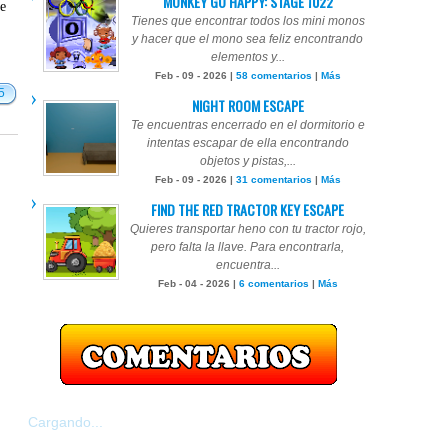
MONKEY GO HAPPY: STAGE 1022
te
Tienes que encontrar todos los mini monos
y hacer que el mono sea feliz encontrando
elementos y...
Feb - 09 - 2026 |
58 comentarios
|
Más
5
NIGHT ROOM ESCAPE
Te encuentras encerrado en el dormitorio e
intentas escapar de ella encontrando
objetos y pistas,...
Feb - 09 - 2026 |
31 comentarios
|
Más
FIND THE RED TRACTOR KEY ESCAPE
Quieres transportar heno con tu tractor rojo,
pero falta la llave. Para encontrarla,
encuentra...
Feb - 04 - 2026 |
6 comentarios
|
Más
Cargando...