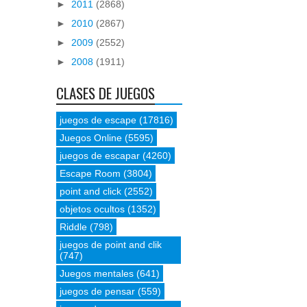
►
2011
(2868)
►
2010
(2867)
►
2009
(2552)
►
2008
(1911)
CLASES DE JUEGOS
juegos de escape
(17816)
Juegos Online
(5595)
juegos de escapar
(4260)
Escape Room
(3804)
point and click
(2552)
objetos ocultos
(1352)
Riddle
(798)
juegos de point and clik
(747)
Juegos mentales
(641)
juegos de pensar
(559)