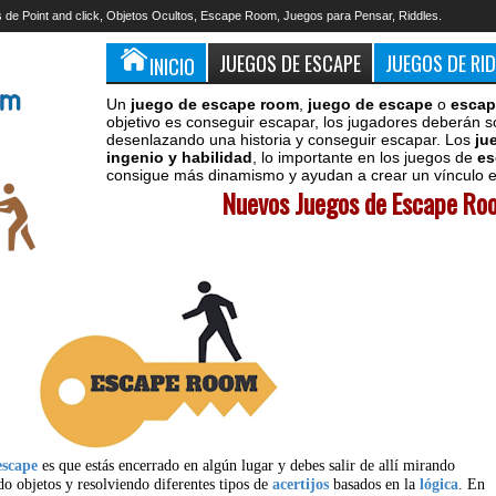
 de Point and click, Objetos Ocultos, Escape Room, Juegos para Pensar, Riddles.
JUEGOS DE ESCAPE
JUEGOS DE RI
INICIO
Un
juego de escape room
,
juego de escape
o
escap
objetivo es conseguir escapar, los jugadores deberán s
desenlazando una historia y conseguir escapar. Los
ju
ingenio y habilidad
, lo importante en los juegos de
es
consigue más dinamismo y ayudan a crear un vínculo en
Nuevos Juegos de Escape Roo
escape
es que estás encerrado en algún lugar y debes salir de allí mirando
do objetos y resolviendo diferentes tipos de
acertijos
basados en la
lógica
. En