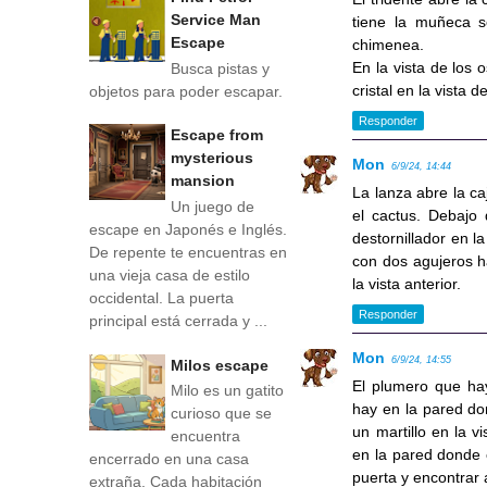
Service Man
tiene la muñeca 
Escape
chimenea.
En la vista de los 
Busca pistas y
cristal en la vista d
objetos para poder escapar.
Responder
Escape from
mysterious
Mon
6/9/24, 14:44
mansion
La lanza abre la ca
Un juego de
el cactus. Debajo
escape en Japonés e Inglés.
destornillador en l
De repente te encuentras en
con dos agujeros h
una vieja casa de estilo
la vista anterior.
occidental. La puerta
Responder
principal está cerrada y ...
Mon
6/9/24, 14:55
Milos escape
El plumero que ha
Milo es un gatito
hay en la pared don
curioso que se
un martillo en la 
encuentra
en la pared donde e
encerrado en una casa
puerta y encontrar 
extraña. Cada habitación