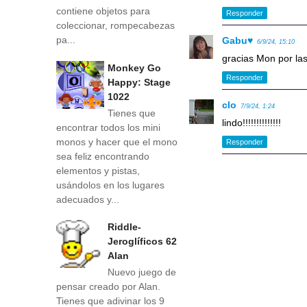
contiene objetos para
Responder
coleccionar, rompecabezas
pa...
Gabu♥
6/9/24, 15:10
gracias Mon por la
Monkey Go
Responder
Happy: Stage
1022
clo
7/9/24, 1:24
Tienes que
lindo!!!!!!!!!!!!!!
encontrar todos los mini
monos y hacer que el mono
Responder
sea feliz encontrando
elementos y pistas,
usándolos en los lugares
adecuados y...
Riddle-
Jeroglíficos 62
Alan
Nuevo juego de
pensar creado por Alan.
Tienes que adivinar los 9