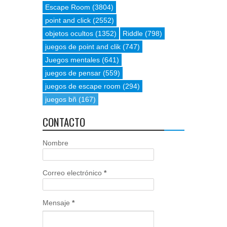
Escape Room
(3804)
point and click
(2552)
objetos ocultos
(1352)
Riddle
(798)
juegos de point and clik
(747)
Juegos mentales
(641)
juegos de pensar
(559)
juegos de escape room
(294)
juegos bñ
(167)
CONTACTO
Nombre
Correo electrónico
*
Mensaje
*