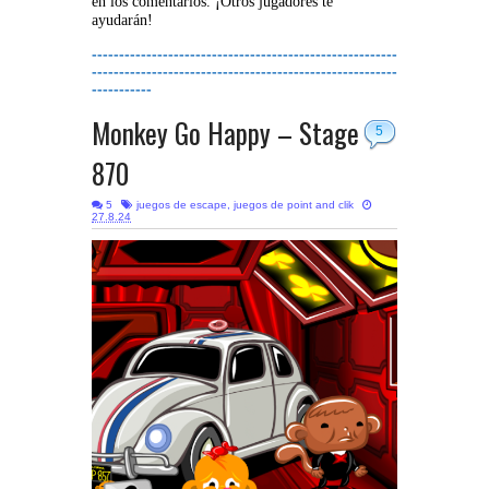
en los comentarios. ¡Otros jugadores te
ayudarán!
--------------------------------------------------------
--------------------------------------------------------
-----------
Monkey Go Happy – Stage
5
870
5
juegos de escape
,
juegos de point and clik
27.8.24