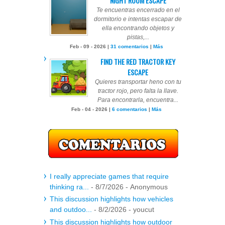
NIGHT ROOM ESCAPE
Te encuentras encerrado en el
dormitorio e intentas escapar de
ella encontrando objetos y
pistas,...
Feb - 09 - 2026 |
31 comentarios
|
Más
FIND THE RED TRACTOR KEY
ESCAPE
Quieres transportar heno con tu
tractor rojo, pero falta la llave.
Para encontrarla, encuentra...
Feb - 04 - 2026 |
6 comentarios
|
Más
I really appreciate games that require
thinking ra...
- 8/7/2026
- Anonymous
This discussion highlights how vehicles
and outdoo...
- 8/2/2026
- youcut
This discussion highlights how outdoor