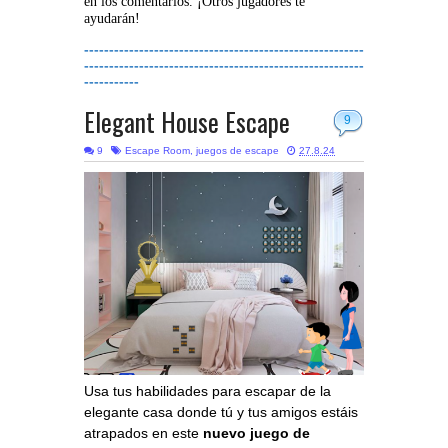
en los comentarios. ¡Otros jugadores te
ayudarán!
--------------------------------------------------------
--------------------------------------------------------
-----------
Elegant House Escape
9
9
Escape Room
,
juegos de escape
27.8.24
Usa tus habilidades para escapar de la
elegante casa donde tú y tus amigos estáis
atrapados en este
nuevo juego de