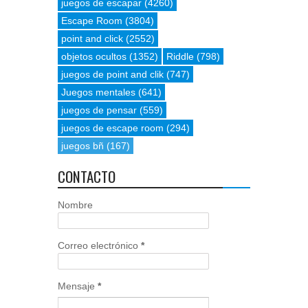
juegos de escapar
(4260)
Escape Room
(3804)
point and click
(2552)
objetos ocultos
(1352)
Riddle
(798)
juegos de point and clik
(747)
Juegos mentales
(641)
juegos de pensar
(559)
juegos de escape room
(294)
juegos bñ
(167)
CONTACTO
Nombre
Correo electrónico
*
Mensaje
*