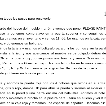
n todos los pasos para resolverlo.
verde del hueco del mueble marrón y vemos que pone: PLEASE PAINT
ase la ponemos como clave en la puerta superior y conseguimos 
 La giramos en el inventario y vemos 11, 66. Lo usamos en la caja ver
ro, y obtenemos un bolígrafo.
rimos la tarjeta y usamos el bolígrafo para unir los puntos y ver la pala
ista a la izq. y nos acercamos al mueble verde colgado detrás de
N en la puerta izq., conseguimos una brocha y vemos Gray escrito
e, Red en gris y Green en rojo. Usamos la brocha en la mesa y vemo
n S, E, NE y W. Lo usamos para girar las flechas de la puerta drc. 
o y obtener un bote de pintura roja.
 y abrimos la puerta roja con los 4 colores que vimos en el armar
e, gris y rojo, damos Ok para abrir la puerta y salimos al exterior. 
león en la pared y una barra encima del balaustre. Abrimos el bote
tario y mojamos la brocha en la pintura para usarla en el león y ver KI
ve en la caja roja y tomamos una especie de espátula. Hacemos clic