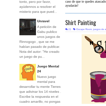
tonto, pero por favor,
caso de que te quedes atascado
ayudarán!
ayúdennos a resolver el
misterio para que pued...
----------------------------------
Shirt Painting
Unravel
A petición de
21
Escape Room
,
juegos de 
Gabu publico
unos juegos de
Rinnogogo , que se me
habían pasado de publicar.
Nota del autor: "He creado
un juego de pu...
Juego Mental
24
Nuevo juego
mental para
desarrollar tu mente Tienes
que adivinar los 14 niveles .
Escribe la respuesta en el
cuadro amarillo, no pongas