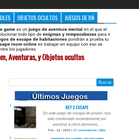
DDLES
OBJETOS OCULTOS
JUEGOS DE BÑ
e game
es un
juego de aventura mental
en el que el
olucionar todo tipo de
enigmas y rompecabezas
para ir
egos de escape de habitaciones
pondrán a prueba tu
cape room online
es trabajar en equipo con eso se
tre los jugadores.
m, Aventuras, y Objetos ocultos
KEY 2 ESCAPE
En este juego de escape de prisión, has
sido condenado recientemente por
asesinar a cinco personas,...
Feb - 12 - 2026 |
17 comentarios
|
Más