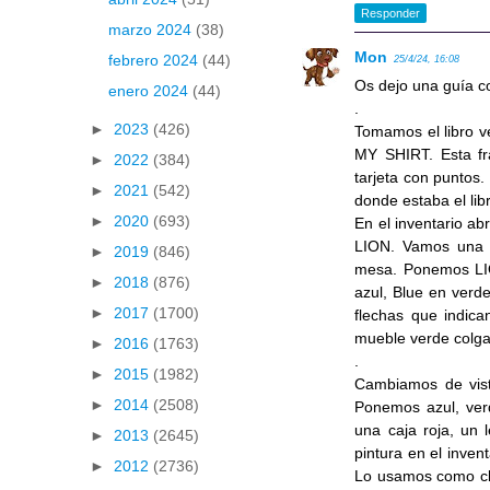
Responder
marzo 2024
(38)
Mon
febrero 2024
(44)
25/4/24, 16:08
Os dejo una guía co
enero 2024
(44)
.
►
2023
(426)
Tomamos el libro 
MY SHIRT. Esta fr
►
2022
(384)
tarjeta con puntos.
►
2021
(542)
donde estaba el lib
►
2020
(693)
En el inventario ab
LION. Vamos una v
►
2019
(846)
mesa. Ponemos LIO
►
2018
(876)
azul, Blue en verd
►
2017
(1700)
flechas que indica
mueble verde colgad
►
2016
(1763)
.
►
2015
(1982)
Cambiamos de vista
►
2014
(2508)
Ponemos azul, verd
una caja roja, un 
►
2013
(2645)
pintura en el inven
►
2012
(2736)
Lo usamos como cla