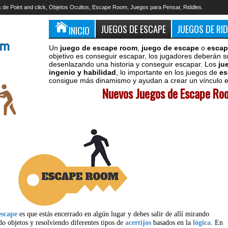
 de Point and click, Objetos Ocultos, Escape Room, Juegos para Pensar, Riddles.
JUEGOS DE ESCAPE
JUEGOS DE RI
INICIO
Un
juego de escape room
,
juego de escape
o
escap
objetivo es conseguir escapar, los jugadores deberán s
desenlazando una historia y conseguir escapar. Los
ju
ingenio y habilidad
, lo importante en los juegos de
es
consigue más dinamismo y ayudan a crear un vínculo en
Nuevos Juegos de Escape Roo
escape
es que estás encerrado en algún lugar y debes salir de allí mirando
do objetos y resolviendo diferentes tipos de
acertijos
basados en la
lógica
. En