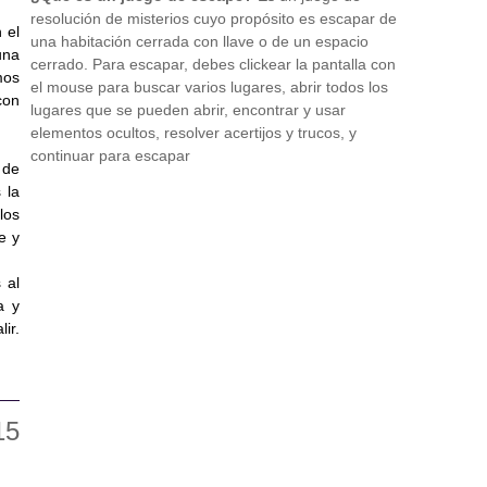
resolución de misterios cuyo propósito es escapar de
 el
una habitación cerrada con llave o de un espacio
una
cerrado. Para escapar, debes clickear la pantalla con
mos
el mouse para buscar varios lugares, abrir todos los
con
lugares que se pueden abrir, encontrar y usar
elementos ocultos, resolver acertijos y trucos, y
continuar para escapar
 de
 la
los
e y
 al
a y
ir.