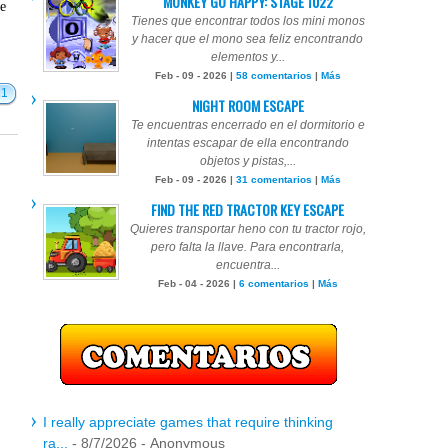
MONKEY GO HAPPY: STAGE 1022
te
Tienes que encontrar todos los mini monos
y hacer que el mono sea feliz encontrando
elementos y...
Feb - 09 - 2026 |
58 comentarios
|
Más
21
NIGHT ROOM ESCAPE
Te encuentras encerrado en el dormitorio e
intentas escapar de ella encontrando
objetos y pistas,...
Feb - 09 - 2026 |
31 comentarios
|
Más
FIND THE RED TRACTOR KEY ESCAPE
Quieres transportar heno con tu tractor rojo,
pero falta la llave. Para encontrarla,
encuentra...
Feb - 04 - 2026 |
6 comentarios
|
Más
I really appreciate games that require thinking
ra...
- 8/7/2026
- Anonymous