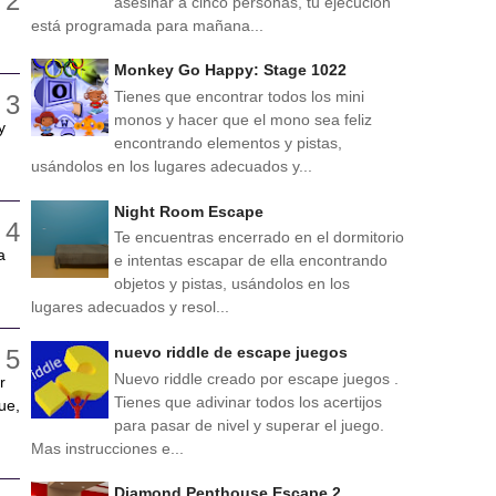
asesinar a cinco personas, tu ejecución
está programada para mañana...
Monkey Go Happy: Stage 1022
Tienes que encontrar todos los mini
monos y hacer que el mono sea feliz
y
encontrando elementos y pistas,
usándolos en los lugares adecuados y...
Night Room Escape
Te encuentras encerrado en el dormitorio
a
e intentas escapar de ella encontrando
objetos y pistas, usándolos en los
lugares adecuados y resol...
nuevo riddle de escape juegos
Nuevo riddle creado por escape juegos .
r
Tienes que adivinar todos los acertijos
ue,
para pasar de nivel y superar el juego.
Mas instrucciones e...
Diamond Penthouse Escape 2