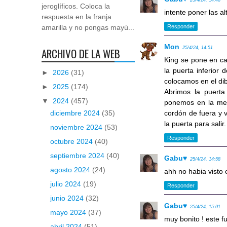
25/4/24, 14:46
jeroglíficos. Coloca la
intente poner las al
respuesta en la franja
amarilla y no pongas mayú...
Responder
Mon
25/4/24, 14:51
ARCHIVO DE LA WEB
King se pone en ca
la puerta inferior
►
2026
(31)
colocamos en el dib
►
2025
(174)
Abrimos la puerta
▼
2024
(457)
ponemos en la mesa
cordón de fuera y 
diciembre 2024
(35)
la puerta para salir.
noviembre 2024
(53)
Responder
octubre 2024
(40)
septiembre 2024
(40)
Gabu♥
25/4/24, 14:58
agosto 2024
(24)
ahh no habia visto e
julio 2024
(19)
Responder
junio 2024
(32)
Gabu♥
25/4/24, 15:01
mayo 2024
(37)
muy bonito ! este fu
abril 2024
(51)