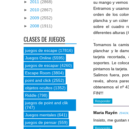
►
2011
(2868)
su mango y vemos 3
Entramos y usamos 
►
2010
(2867)
orden de los colo
►
2009
(2552)
plancha y un cúter
►
2008
(1911)
sobre el cuadro r
diferentes alturas 
CLASES DE JUEGOS
.
Tomamos la camis
juegos de escape
(17816)
planchar y le dam
tarjeta recortada
Juegos Online
(5595)
soportes. Le coloca
juegos de escapar
(4260)
pintamos la tarjeta.
Escape Room
(3804)
Salimos fuera, pon
point and click
(2552)
revés, ahora par
obtenemos el nº 43
objetos ocultos
(1352)
FIN!!!
Riddle
(798)
Responder
juegos de point and clik
(747)
Maria Rayén
25/4/24
Juegos mentales
(641)
Insisto, me gustan
juegos de pensar
(559)
Responder