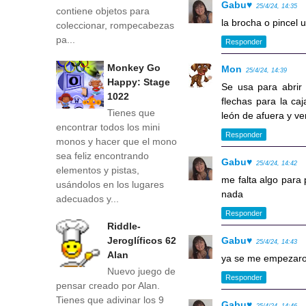
Gabu♥
25/4/24, 14:35
contiene objetos para
la brocha o pincel 
coleccionar, rompecabezas
pa...
Responder
Monkey Go
Mon
25/4/24, 14:39
Happy: Stage
Se usa para abrir 
1022
flechas para la caj
Tienes que
león de afuera y v
encontrar todos los mini
Responder
monos y hacer que el mono
sea feliz encontrando
Gabu♥
25/4/24, 14:42
elementos y pistas,
me falta algo para 
usándolos en los lugares
nada
adecuados y...
Responder
Riddle-
Gabu♥
Jeroglíficos 62
25/4/24, 14:43
Alan
ya se me empezaron
Nuevo juego de
Responder
pensar creado por Alan.
Tienes que adivinar los 9
Gabu♥