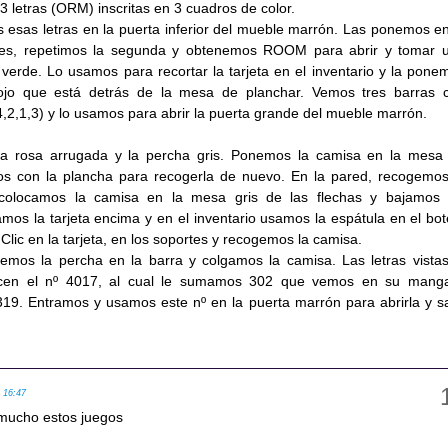
 letras (ORM) inscritas en 3 cuadros de color.
esas letras en la puerta inferior del mueble marrón. Las ponemos en
res, repetimos la segunda y obtenemos ROOM para abrir y tomar 
 verde. Lo usamos para recortar la tarjeta en el inventario y la pone
ojo que está detrás de la mesa de planchar. Vemos tres barras 
(4,2,1,3) y lo usamos para abrir la puerta grande del mueble marrón.
a rosa arrugada y la percha gris. Ponemos la camisa en la mesa
os con la plancha para recogerla de nuevo. En la pared, recogemos
, colocamos la camisa en la mesa gris de las flechas y bajamos 
mos la tarjeta encima y en el inventario usamos la espátula en el bot
 Clic en la tarjeta, en los soportes y recogemos la camisa.
emos la percha en la barra y colgamos la camisa. Las letras vistas
ecen el nº 4017, al cual le sumamos 302 que vemos en su mang
19. Entramos y usamos este nº en la puerta marrón para abrirla y sal
, 16:47
 mucho estos juegos