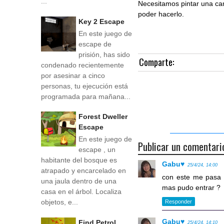
...
Necesitamos pintar una cam
poder hacerlo.
Key 2 Escape
En este juego de
escape de
prisión, has sido
Comparte:
condenado recientemente
por asesinar a cinco
personas, tu ejecución está
programada para mañana...
Forest Dweller
Escape
En este juego de
Publicar un comentari
escape , un
habitante del bosque es
Gabu♥
25/4/24, 14:00
atrapado y encarcelado en
con este me pasa l
una jaula dentro de una
mas pudo entrar ?
casa en el árbol. Localiza
objetos, e...
Responder
Gabu♥
Find Petrol
25/4/24, 14:10