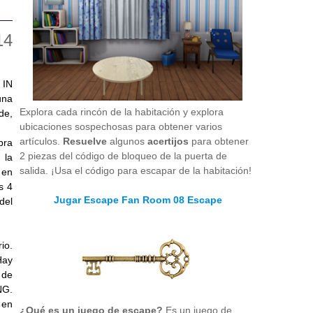
 IN
una
Explora cada rincón de la habitación y explora
de,
ubicaciones sospechosas para obtener varios
artículos.
Resuelve
algunos
acertijos
para obtener
bra
2 piezas del código de bloqueo de la puerta de
 la
salida. ¡Usa el código para escapar de la habitación!
 en
s 4
Jugar Escape Fan Room 08 Escape
del
io.
Hay
 de
NG.
 en
¿Qué es un juego de escape?
Es un juego de