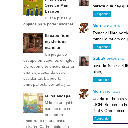
Service Man
parece que hay que 
Escape
Responder
Busca pistas y
objetos para poder escapar.
Mon
25/4/24, 14:30
Tomar el libro verd
Escape from
tomar la tarjeta de
mysterious
mansion
Responder
Un juego de
Gabu♥
25/4/24, 14:33
escape en Japonés e Inglés.
puse la frase del l
De repente te encuentras en
pista,
una vieja casa de estilo
occidental. La puerta
Responder
principal está cerrada y ...
Mon
25/4/24, 14:35
Milos escape
Usarlo en la caja v
Milo es un gatito
LION. Se usa en la 
curioso que se
Red y Green escrito
encuentra
Responder
encerrado en una casa
extraña. Cada habitación