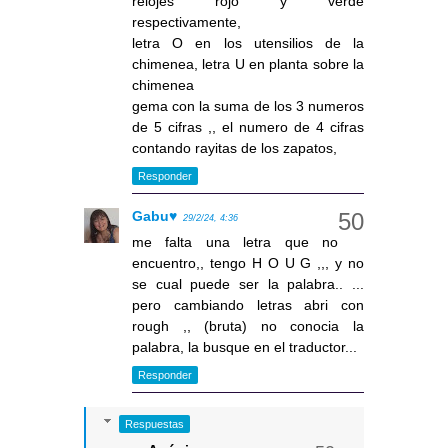
relojes rojo y verde
respectivamente,
letra O en los utensilios de la
chimenea, letra U en planta sobre la
chimenea
gema con la suma de los 3 numeros
de 5 cifras ,, el numero de 4 cifras
contando rayitas de los zapatos,
Responder
Gabu♥
29/2/24, 4:36
me falta una letra que no
encuentro,, tengo H O U G ,,, y no
se cual puede ser la palabra.. ...
pero cambiando letras abri con
rough ,, (bruta) no conocia la
palabra, la busque en el traductor...
Responder
Respuestas