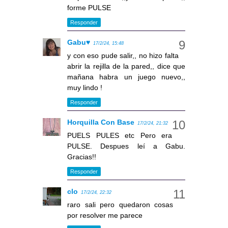
forme PULSE
Responder
Gabu♥
17/2/24, 15:48
y con eso pude salir,, no hizo falta
abrir la rejilla de la pared,, dice que
mañana habra un juego nuevo,,
muy lindo !
Responder
Horquilla Con Base
17/2/24, 21:32
PUELS PULES etc Pero era
PULSE. Despues leí a Gabu.
Gracias!!
Responder
clo
17/2/24, 22:32
raro sali pero quedaron cosas
por resolver me parece