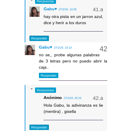
Respuestas
Gabu♥
27/2/24, 14:28
hay otra pista en un jarron azul,
dice y herir a los duros
Responder
Gabu♥
27/2/24, 14:14
no se,, probe algunas palabras
de 3 letras pero no puedo abrir la
caja..
Responder
Respuestas
Anónimo
27/2/24, 20:16
Hola Gabu, la adivinanza es lie
(mentira) , gisella
Responder