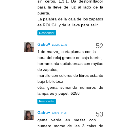
sin ceros. 1,3,1. Da destornillador
para la lleve de luz al lado de la
puerta.
La palabra de la caja de los zapatos
es ROUGH y da la llave para salir.
Responder
Gabu♥
1/3/24, 11:36
1 de marzo,, cortaplumas con la
hora del reloj grande en caja fuerte,
herramienta quitatuercas con rayitas
de zapatos,
martillo con colores de libros estante
bajo biblioteca
otra gema sumando numeros de
lamparas y papel,,6258
Responder
Gabu♥
1/3/24, 11:38
gema verde en mesita con
numero morse de las 3 cajas de