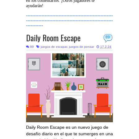
en los comentarios. ¡Otros jugadores te
ayudarán!
--------------------------------------------------------
--------------------------------------------------------
-----------
Daily Room Escape
89
89
juegos de escapar
,
juegos de pensar
17.2.24
Daily Room Escape es un nuevo juego de
desafío diario en el que te sumerges en una