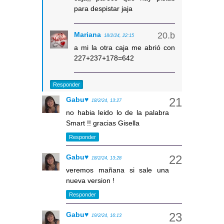
para despistar jaja
Mariana
18/2/24, 22:15
a mi la otra caja me abrió con
227+237+178=642
Responder
Gabu♥
18/2/24, 13:27
no habia leido lo de la palabra
Smart !! gracias Gisella
Responder
Gabu♥
18/2/24, 13:28
veremos mañana si sale una
nueva version !
Responder
Gabu♥
19/2/24, 16:13