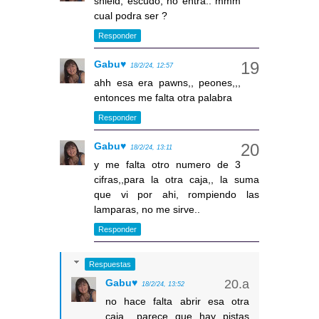
shield, escudo, no entra.. mmm
cual podra ser ?
Responder
Gabu♥
18/2/24, 12:57
ahh esa era pawns,, peones,,,
entonces me falta otra palabra
Responder
Gabu♥
18/2/24, 13:11
y me falta otro numero de 3
cifras,,para la otra caja,, la suma
que vi por ahi, rompiendo las
lamparas, no me sirve..
Responder
Respuestas
Gabu♥
18/2/24, 13:52
no hace falta abrir esa otra
caja,, parece que hay pistas