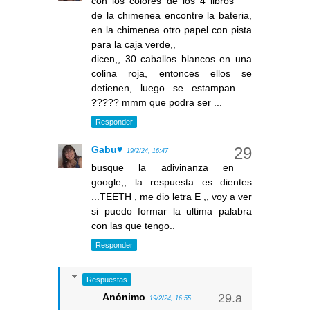
con los colores de los 4 libros
de la chimenea encontre la bateria,
en la chimenea otro papel con pista
para la caja verde,,
dicen,, 30 caballos blancos en una
colina roja, entonces ellos se
detienen, luego se estampan ...
????? mmm que podra ser ...
Responder
Gabu♥
19/2/24, 16:47
busque la adivinanza en
google,, la respuesta es dientes
...TEETH , me dio letra E ,, voy a ver
si puedo formar la ultima palabra
con las que tengo..
Responder
Respuestas
Anónimo
19/2/24, 16:55