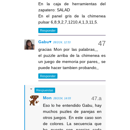
En la caja de herramientas del
zapatero: SALAD
En el panel gris de la chimenea
pulsar 6,8,9,2,7,1210,4,1,3,11,5.
Responder
Gabu♥
28/2/24, 12:53
gracias Mon por las palabras,,,
el puzzle arriba de la chimenea es
un juego de memoria por pares,, se
puede hacer tambien probando,,
Responder
Respuestas
Mon
28/2/24, 14:03
Eso lo he entendido Gabu, hay
muchos puzles de parejas en
otros juegos. En este caso son
de colores. La secuencia que
he puesto son parejas cada