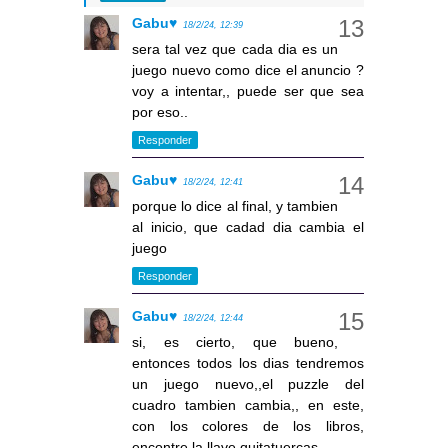
Gabu♥
18/2/24, 12:39
sera tal vez que cada dia es un
juego nuevo como dice el anuncio ?
voy a intentar,, puede ser que sea
por eso..
Responder
Gabu♥
18/2/24, 12:41
porque lo dice al final, y tambien
al inicio, que cadad dia cambia el
juego
Responder
Gabu♥
18/2/24, 12:44
si, es cierto, que bueno,
entonces todos los dias tendremos
un juego nuevo,,el puzzle del
cuadro tambien cambia,, en este,
con los colores de los libros,
encontre la llave quitatuercas