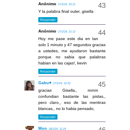
Anónimo
27/2/24, 20:21
Y la palabra final outer, gisella
Responder
Anónimo
27/2/24, 21:12
Hoy me pase este dia en tan
solo 1 minuto y 47 segundos gracias
a ustedes, me ayudaron bastante
porque no sabia que palabras
habian en las cajas!, kevin
Responder
Gabu♥
27/2/24, 22:52
gracias Gisella,, mmm
confundian bastante las pistas,,
pero claro,, eso de las mentiras
blancas,, no lo habia pensado,
Responder
Mon
28/2/24, 11:24