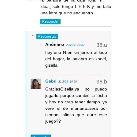
idea,, solo tengo L E E K y me falta
una letra que no encuentro
Responder
Respuestas
Anónimo
20/2/24, 20:32
hay una N en un jarron al lado
del hogar, la palabra es kneel,
gisella
Gabu
21/2/24, 10:26
GraciasGisella,ya no puedo
jugarlo porque cambió la fecha
y hoy no creo tener tiempo..ya
vere el de mañana..sera por
tiempo infinito que dure este
juego??