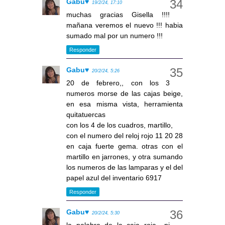
Gabu♥
19/2/24, 17:10
muchas gracias Gisella !!!!
mañana veremos el nuevo !!! habia
sumado mal por un numero !!!
Responder
Gabu♥
20/2/24, 5:26
20 de febrero,, con los 3
numeros morse de las cajas beige,
en esa misma vista, herramienta
quitatuercas
con los 4 de los cuadros, martillo,
con el numero del reloj rojo 11 20 28
en caja fuerte gema. otras con el
martillo en jarrones, y otra sumando
los numeros de las lamparas y el del
papel azul del inventario 6917
Responder
Gabu♥
20/2/24, 5:30
la palabra de la caja roja,, ni