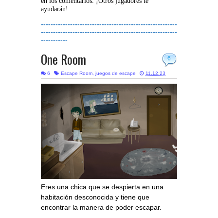
en los comentarios. ¡Otros jugadores te
ayudarán!
--------------------------------------------------------
--------------------------------------------------------
-----------
One Room
6
6
Escape Room
,
juegos de escape
11.12.23
Eres una chica que se despierta en una
habitación desconocida y tiene que
encontrar la manera de poder escapar.