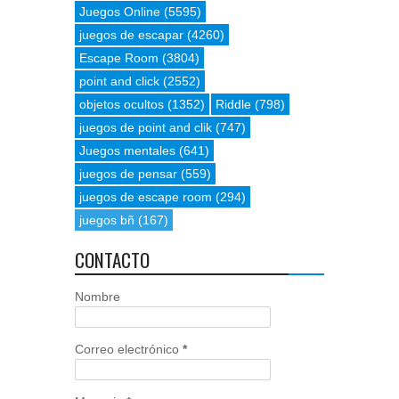
Juegos Online
(5595)
juegos de escapar
(4260)
Escape Room
(3804)
point and click
(2552)
objetos ocultos
(1352)
Riddle
(798)
juegos de point and clik
(747)
Juegos mentales
(641)
juegos de pensar
(559)
juegos de escape room
(294)
juegos bñ
(167)
CONTACTO
Nombre
Correo electrónico
*