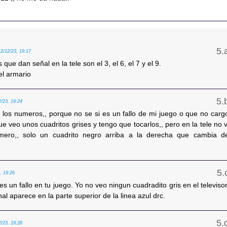
12/12/23, 19:17
 que dan señal en la tele son el 3, el 6, el 7 y el 9.
el armario
2/23, 19:24
r los numeros,, porque no se si es un fallo de mi juego o que no carg
ue veo unos cuadritos grises y tengo que tocarlos,, pero en la tele no v
mero,, solo un cuadrito negro arriba a la derecha que cambia d
, 19:26
es un fallo en tu juego. Yo no veo ningun cuadradito gris en el televisor
nal aparece en la parte superior de la linea azul drc.
2/23, 19:28