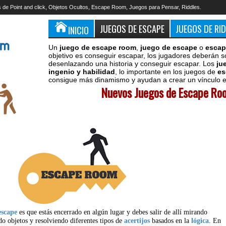
 de Point and click, Objetos Ocultos, Escape Room, Juegos para Pensar, Riddles.
JUEGOS DE ESCAPE
JUEGOS DE RI
INICIO
Un
juego de escape room
,
juego de escape
o
escap
objetivo es conseguir escapar, los jugadores deberán s
desenlazando una historia y conseguir escapar. Los
ju
ingenio y habilidad
, lo importante en los juegos de
es
consigue más dinamismo y ayudan a crear un vínculo en
Nuevos Juegos de Escape Roo
escape
es que estás encerrado en algún lugar y debes salir de allí mirando
do objetos y resolviendo diferentes tipos de
acertijos
basados en la
lógica
. En