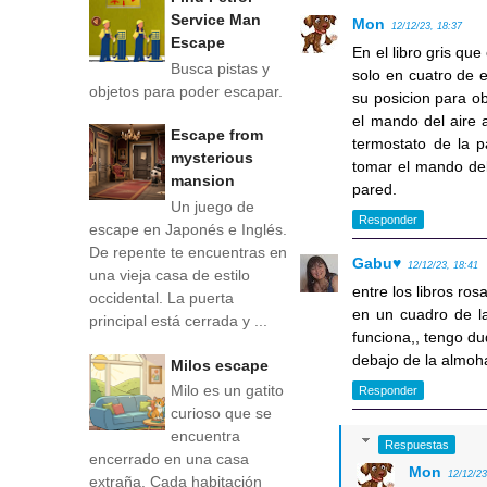
Service Man
Mon
12/12/23, 18:37
Escape
En el libro gris qu
Busca pistas y
solo en cuatro de e
objetos para poder escapar.
su posicion para ob
el mando del aire 
Escape from
termostato de la p
mysterious
tomar el mando del
mansion
pared.
Un juego de
Responder
escape en Japonés e Inglés.
De repente te encuentras en
Gabu♥
12/12/23, 18:41
una vieja casa de estilo
entre los libros ros
occidental. La puerta
en un cuadro de l
principal está cerrada y ...
funciona,, tengo d
debajo de la almoh
Milos escape
Milo es un gatito
Responder
curioso que se
encuentra
Respuestas
encerrado en una casa
Mon
12/12/23
extraña. Cada habitación