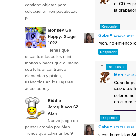
el CD es p
contiene objetos para
la grabado
coleccionar, rompecabezas
pa...
Responder
Monkey Go
Gabu♥
Happy: Stage
12/12/23, 18:44
1022
Mon, no entiendo lo
Tienes que
Responder
encontrar todos los mini
monos y hacer que el mono
Respuestas
sea feliz encontrando
Mon
elementos y pistas,
12/12/23
usándolos en los lugares
Cuando pul
adecuados y...
verde en l
colores no 
Riddle-
en cuatro 
Jeroglíficos 62
Alan
Responder
Nuevo juego de
Gabu♥
pensar creado por Alan.
12/12/23, 18:46
Tienes que adivinar los 9
y con la posicion 3