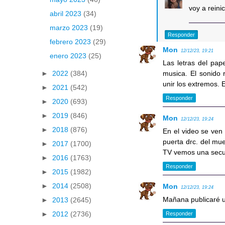
voy a reini
abril 2023
(34)
marzo 2023
(19)
Responder
febrero 2023
(29)
Mon
12/12/23, 19:21
enero 2023
(25)
Las letras del pap
musica. El sonido
►
2022
(384)
unir los extremos.
►
2021
(542)
Responder
►
2020
(693)
►
2019
(846)
Mon
12/12/23, 19:24
►
2018
(876)
En el video se ven 
puerta drc. del mue
►
2017
(1700)
TV vemos una secue
►
2016
(1763)
Responder
►
2015
(1982)
►
2014
(2508)
Mon
12/12/23, 19:24
Mañana publicaré 
►
2013
(2645)
►
2012
(2736)
Responder