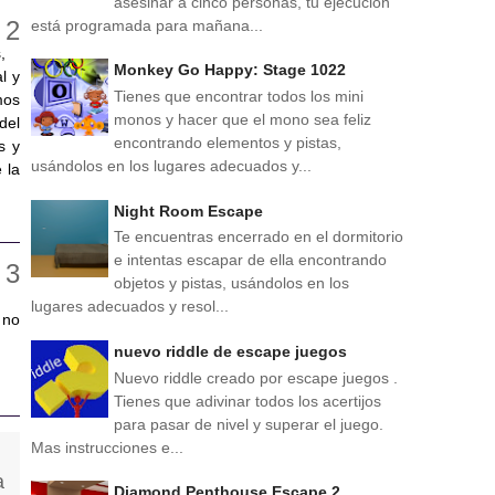
asesinar a cinco personas, tu ejecución
está programada para mañana...
,
Monkey Go Happy: Stage 1022
l y
Tienes que encontrar todos los mini
mos
monos y hacer que el mono sea feliz
del
encontrando elementos y pistas,
s y
usándolos en los lugares adecuados y...
 la
Night Room Escape
Te encuentras encerrado en el dormitorio
e intentas escapar de ella encontrando
objetos y pistas, usándolos en los
lugares adecuados y resol...
 no
nuevo riddle de escape juegos
Nuevo riddle creado por escape juegos .
Tienes que adivinar todos los acertijos
para pasar de nivel y superar el juego.
Mas instrucciones e...
Diamond Penthouse Escape 2