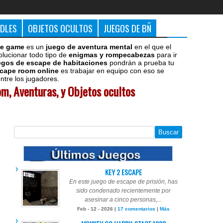
DDLES
OBJETOS OCULTOS
JUEGOS DE BÑ
e game
es un
juego de aventura mental
en el que el
olucionar todo tipo de
enigmas y rompecabezas
para ir
egos de escape de habitaciones
pondrán a prueba tu
cape room online
es trabajar en equipo con eso se
tre los jugadores.
m, Aventuras, y Objetos ocultos
KEY 2 ESCAPE
En este juego de escape de prisión, has
sido condenado recientemente por
asesinar a cinco personas,...
Feb - 12 - 2026 |
17 comentarios
|
Más