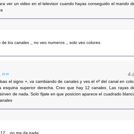
ara ver un video en el televisor cuando hayas conseguido el mando d
ra
 de los canales ,, no veo numeros ,, solo veo colores.
, 19:16
sas el signo +, va cambiando de canales y ves el nº del canal en colo
a esquina superior derecha. Creo que hay 12 canales. Las rayas d
sirven de nada. Solo fijate en que posicion aparece el cuadrado blanc
canales
412 ,, no me da nada..