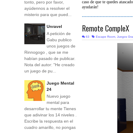
tonto, pero por favor,
caso de que te quedes atascado
ayudarán!
ayúdennos a resolver el
misterio para que pued...
----------------------------------
Remote CompleX
Unravel
A petición de
63
Escape Room
,
Juegos Gra
Gabu publico
unos juegos de
Rinnogogo , que se me
habían pasado de publicar.
Nota del autor: "He creado
un juego de pu...
Juego Mental
24
Nuevo juego
mental para
desarrollar tu mente Tienes
que adivinar los 14 niveles .
Escribe la respuesta en el
cuadro amarillo, no pongas