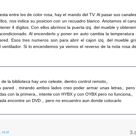
e esta entre los de color rosa, hay el mando del TV. Al pasar sus canales
llos, nos indica su posicion con un recuadro blanco. Anotamos el cana
tener 4 dígitos. Con ellos abrimos la puerta izq. del mueble y obtene
acondicionado. Al encenderlo y poner en auto cambia la temperatura 
ared. Esos tres numeros son para abrir el cajon izq. del mueble gri
 ventilador. Si lo encendemos ya vemos el reverso de la nota rosa de
a de la biblioteca hay uno celeste, dentro control remoto,,
a pared , mirando ambos lados creo poder armar unas letras,, pero
udas con la primera,, intente con HYBX y con OYBX pero no funciona,,
ada encontre un DVD ,, pero no encuentro aun donde colocarlo
, 19:18