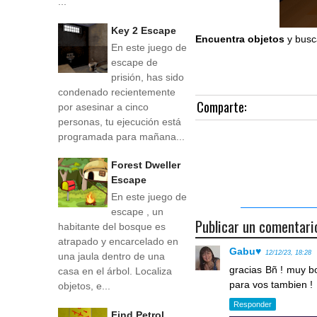
...
Key 2 Escape
Encuentra objetos
y busc
En este juego de
escape de
prisión, has sido
condenado recientemente
Comparte:
por asesinar a cinco
personas, tu ejecución está
programada para mañana...
Forest Dweller
Escape
En este juego de
escape , un
Publicar un comentari
habitante del bosque es
atrapado y encarcelado en
Gabu♥
12/12/23, 18:28
una jaula dentro de una
gracias Bñ ! muy bo
casa en el árbol. Localiza
para vos tambien !
objetos, e...
Responder
Find Petrol