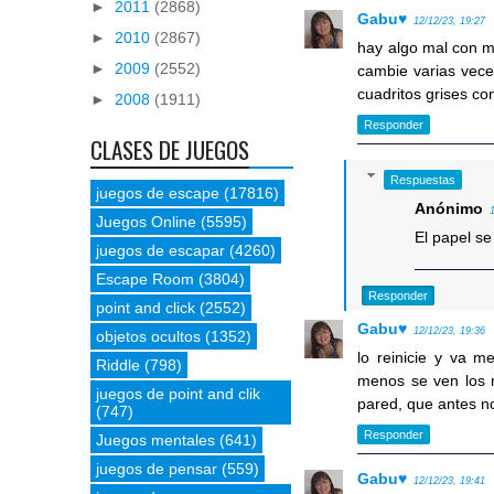
►
2011
(2868)
Gabu♥
12/12/23, 19:27
►
2010
(2867)
hay algo mal con mi
►
2009
(2552)
cambie varias vece
cuadritos grises co
►
2008
(1911)
Responder
CLASES DE JUEGOS
Respuestas
juegos de escape
(17816)
Anónimo
Juegos Online
(5595)
El papel se
juegos de escapar
(4260)
Escape Room
(3804)
Responder
point and click
(2552)
Gabu♥
12/12/23, 19:36
objetos ocultos
(1352)
lo reinicie y va m
Riddle
(798)
menos se ven los n
juegos de point and clik
pared, que antes no
(747)
Responder
Juegos mentales
(641)
juegos de pensar
(559)
Gabu♥
12/12/23, 19:41