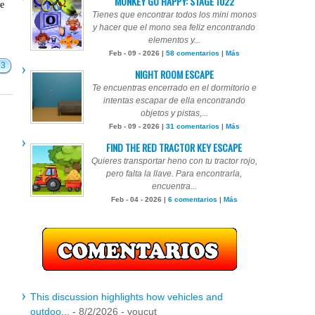
MONKEY GO HAPPY: STAGE 1022
te
Tienes que encontrar todos los mini monos
y hacer que el mono sea feliz encontrando
elementos y...
Feb - 09 - 2026 |
58 comentarios
|
Más
63
NIGHT ROOM ESCAPE
Te encuentras encerrado en el dormitorio e
intentas escapar de ella encontrando
objetos y pistas,...
Feb - 09 - 2026 |
31 comentarios
|
Más
FIND THE RED TRACTOR KEY ESCAPE
Quieres transportar heno con tu tractor rojo,
pero falta la llave. Para encontrarla,
encuentra...
Feb - 04 - 2026 |
6 comentarios
|
Más
This discussion highlights how vehicles and
outdoo...
- 8/2/2026
- youcut