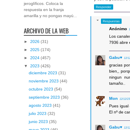
jeroglíficos. Coloca la
Responder
respuesta en la franja
amarilla y no pongas mayú...
Respuestas
ARCHIVO DE LA WEB
Anónimo
Los canales
►
2026
(31)
7936 abre 
►
2025
(174)
Gabu♥
►
2024
(457)
12/1
gracias po
▼
2023
(426)
bien,, porq
diciembre 2023
(31)
ningun nu
noviembre 2023
(44)
tamaño..
octubre 2023
(54)
septiembre 2023
(36)
Mon
12/12/23
agosto 2023
(41)
Pues igual 
El nº de ca
julio 2023
(32)
junio 2023
(35)
Gabu♥
12/1
mayo 2023
(46)