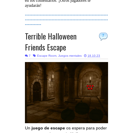
en los comentarios. ¡Otros jugadores te
ayudarán!
--------------------------------------------------------
--------------------------------------------------------
-----------
Terrible Halloween
7
Friends Escape
7
Escape Room
,
Juegos mentales
18.10.23
Un
juego de escape
os espera para poder