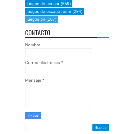
juegos de pensar
(559)
juegos de escape room
(294)
juegos bñ
(167)
CONTACTO
Nombre
Correo electrónico
*
Mensaje
*