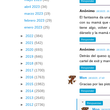
Responder
abril 2023
(34)
Anónimo
18/10/23, 16
marzo 2023
(19)
El fantasma da una l
febrero 2023
(29)
con su mamá que est
enero 2023
(25)
tiene algo, volver
dárselo y la mamá r
►
2022
(384)
Responder
►
2021
(542)
Anónimo
►
2020
(693)
18/10/23, 16
Detrás del queso qu
►
2019
(846)
cartel de exit y mar
►
2018
(876)
Responder
►
2017
(1700)
►
2016
(1763)
Mon
18/10/23, 17:43
Gracias por las pis
►
2015
(1982)
►
2014
(2508)
Responder
►
2013
(2645)
Respuestas
►
2012
(2736)
Mon
18/10/23