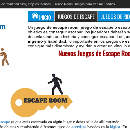
 de Point and click, Objetos Ocultos, Escape Room, Juegos para Pensar, Riddles.
JUEGOS DE ESCAPE
JUEGOS DE RI
INICIO
Un
juego de escape room
,
juego de escape
o
escap
objetivo es conseguir escapar, los jugadores deberán s
desenlazando una historia y conseguir escapar. Los
ju
ingenio y habilidad
, lo importante en los juegos de
es
consigue más dinamismo y ayudan a crear un vínculo en
Nuevos Juegos de Escape Roo
escape
es que estás encerrado en algún lugar y debes salir de allí mirando
do objetos y resolviendo diferentes tipos de
acertijos
basados en la
lógica
. En