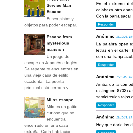
En el extremo del
Service Man
calabaza otro enan
Escape
Con la barra sacar 
Busca pistas y
objetos para poder escapar.
Responder
Anónimo
Escape from
18/10/23, 15
mysterious
La palabra open es
mansion
letras en el cartel
Un juego de
con una franja azul
escape en Japonés e Inglés.
Responder
De repente te encuentras en
una vieja casa de estilo
Anónimo
18/10/23, 15
occidental. La puerta
Arriba de la cómo
principal está cerrada y ...
distinguen 8703) ah
semicírculos rojos 
Milos escape
Responder
Milo es un gatito
curioso que se
Anónimo
18/10/23, 15
encuentra
Hay que darle los du
encerrado en una casa
extraña. Cada habitación