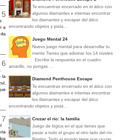
Te encuentras encerrado en el ático con
algunos diamantes e intentas encontrar
los diamantes y escapar del ático
s
encontrando objetos y pista...
r a
 da
Juego Mental 24
Nuevo juego mental para desarrollar tu
mente Tienes que adivinar los 14 niveles
. Escribe la respuesta en el cuadro
amarillo, no pongas ...
.
 la
Diamond Penthouse Escape
ul,
Te encuentras encerrado en el ático con
que
algunos diamantes e intentas encontrar
los diamantes y escapar del ático
encontrando objetos y pista...
Cruzar el rio: la familia
l
Juego de lógica en el que tienes que
rla
pasar a todo el grupo al otro lado del río.
dos
Reglas: Todo el mundo tiene que cruzar