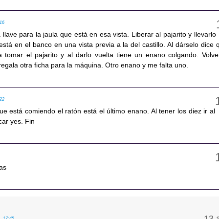
:16
lave para la jaula que está en esa vista. Liberar al pajarito y llevarlo
á en el banco en una vista previa a la del castillo. Al dárselo dice 
 a tomar el pajarito y al darlo vuelta tiene un enano colgando. Volve
egala otra ficha para la máquina. Otro enano y me falta uno.
:22
e está comiendo el ratón está el último enano. Al tener los diez ir al
car yes. Fin
tas
, 17:45