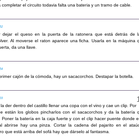
 completar el circuito todavia falta una bateria y un tramo de cable.
:52
y dejar el queso en la puerta de la ratonera que está detrás de l
volver. Al moverse el raton aparece una ficha. Usarla en la máquina 
uerta, da una llave.
:54
 primer cajón de la cómoda, hay un sacacorchos. Destapar la botella.
:03
la der dentro del castillo llenar una copa con el vino y cae un clip. Por
e están los globos pincharlos con el sacacorchos y da la batería 
 Poner la batería en la caja fuerte y con el clip hacer puente donde e
al abrirse hay una pinza. Cortar la cadena del pajarito en el ataú
o que está arriba del sofá hay que dárselo al fantasma.