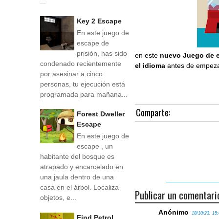
...
Key 2 Escape
En este juego de
escape de
prisión, has sido
en este
nuevo Juego de 
condenado recientemente
el idioma
antes de empezar
por asesinar a cinco
personas, tu ejecución está
programada para mañana...
Comparte:
Forest Dweller
Escape
En este juego de
escape , un
habitante del bosque es
atrapado y encarcelado en
una jaula dentro de una
casa en el árbol. Localiza
Publicar un comentari
objetos, e...
Anónimo
18/10/23, 15
Find Petrol