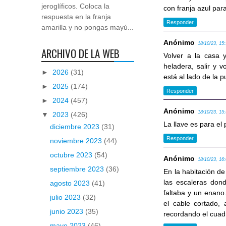
jeroglíficos. Coloca la
con franja azul para
respuesta en la franja
Responder
amarilla y no pongas mayú...
Anónimo
18/10/23, 15
ARCHIVO DE LA WEB
Volver a la casa 
heladera, salir y 
►
2026
(31)
está al lado de la p
►
2025
(174)
Responder
►
2024
(457)
Anónimo
18/10/23, 15
▼
2023
(426)
La llave es para el
diciembre 2023
(31)
Responder
noviembre 2023
(44)
octubre 2023
(54)
Anónimo
18/10/23, 16
septiembre 2023
(36)
En la habitación de 
las escaleras dond
agosto 2023
(41)
faltaba y un enano.
julio 2023
(32)
el cable cortado, 
junio 2023
(35)
recordando el cuadr
mayo 2023
(46)