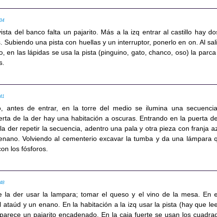
:34
vista del banco falta un pajarito. Más a la izq entrar al castillo hay do
. Subiendo una pista con huellas y un interruptor, ponerlo en on. Al sali
o, en las lápidas se usa la pista (pinguino, gato, chanco, oso) la parca
s.
:41
llo, antes de entrar, en la torre del medio se ilumina una secuencia
erta de la der hay una habitación a oscuras. Entrando en la puerta de
 la der repetir la secuencia, adentro una pala y otra pieza con franja az
enano. Volviendo al cementerio excavar la tumba y da una lámpara 
on los fósforos.
:48
e la der usar la lampara; tomar el queso y el vino de la mesa. En e
l ataúd y un enano. En la habitación a la izq usar la pista (hay que lee
aparece un pajarito encadenado. En la caja fuerte se usan los cuadra