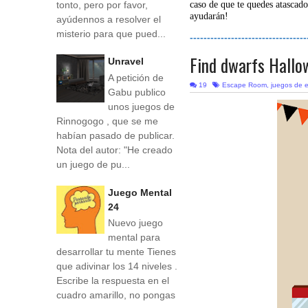
tonto, pero por favor,
caso de que te quedes atascado
ayudarán!
ayúdennos a resolver el
misterio para que pued...
----------------------------------
Find dwarfs Hall
Unravel
A petición de
19
Escape Room
,
juegos de 
Gabu publico
unos juegos de
Rinnogogo , que se me
habían pasado de publicar.
Nota del autor: "He creado
un juego de pu...
Juego Mental
24
Nuevo juego
mental para
desarrollar tu mente Tienes
que adivinar los 14 niveles .
Escribe la respuesta en el
cuadro amarillo, no pongas