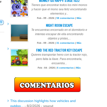
MONKEY GO HAPPY: STAGE 1022
te
Tienes que encontrar todos los mini monos
y hacer que el mono sea feliz encontrando
elementos y...
Feb - 09 - 2026 |
58 comentarios
|
Más
19
NIGHT ROOM ESCAPE
Te encuentras encerrado en el dormitorio e
intentas escapar de ella encontrando
objetos y pistas,...
Feb - 09 - 2026 |
31 comentarios
|
Más
FIND THE RED TRACTOR KEY ESCAPE
Quieres transportar heno con tu tractor rojo,
pero falta la llave. Para encontrarla,
encuentra...
Feb - 04 - 2026 |
6 comentarios
|
Más
This discussion highlights how vehicles and
outdoo...
- 8/2/2026
- youcut