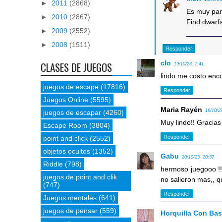
►
2011
(2868)
Es muy pare
►
2010
(2867)
Find dwarf
►
2009
(2552)
►
2008
(1911)
Responder
clo
CLASES DE JUEGOS
19/10/23, 7:41
lindo me costo enco
juegos de escape
(17816)
Responder
Juegos Online
(5595)
Maria Rayén
19/10/2
juegos de escapar
(4260)
Muy lindo!! Gracias 
Escape Room
(3804)
Responder
point and click
(2552)
objetos ocultos
(1352)
Gabu
20/10/23, 20:37
Riddle
(798)
hermoso juegooo !!
juegos de point and clik
no salieron mas,, qu
(747)
Responder
Juegos mentales
(641)
juegos de pensar
(559)
Horquilla Con Ba