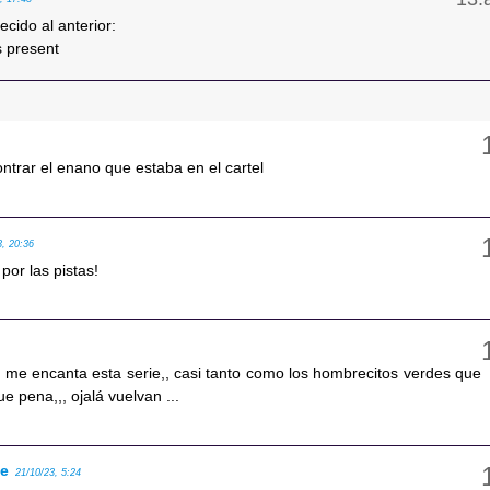
cido al anterior:
s present
ntrar el enano que estaba en el cartel
3, 20:36
por las pistas!
 me encanta esta serie,, casi tanto como los hombrecitos verdes que
e pena,,, ojalá vuelvan ...
se
21/10/23, 5:24