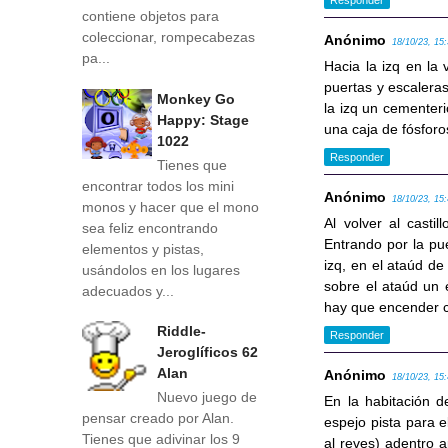
Responder
contiene objetos para
coleccionar, rompecabezas
Anónimo
18/10/23, 15
pa...
Hacia la izq en la 
puertas y escaleras
Monkey Go
la izq un cementeri
Happy: Stage
una caja de fósforo
1022
Responder
Tienes que
encontrar todos los mini
Anónimo
18/10/23, 15
monos y hacer que el mono
Al volver al casti
sea feliz encontrando
Entrando por la pu
elementos y pistas,
izq, en el ataúd de
usándolos en los lugares
sobre el ataúd un 
adecuados y...
hay que encender c
Riddle-
Responder
Jeroglíficos 62
Alan
Anónimo
18/10/23, 15
Nuevo juego de
En la habitación d
pensar creado por Alan.
espejo pista para e
Tienes que adivinar los 9
al reves) adentro 