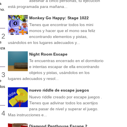
asesinar a cinco personas, tu ejecución
a
está programada para mañana...
no.
Monkey Go Happy: Stage 1022
Tienes que encontrar todos los mini
monos y hacer que el mono sea feliz
encontrando elementos y pistas,
s
usándolos en los lugares adecuados y...
eza
Night Room Escape
Te encuentras encerrado en el dormitorio
e intentas escapar de ella encontrando
objetos y pistas, usándolos en los
lugares adecuados y resol...
e
los
nuevo riddle de escape juegos
Nuevo riddle creado por escape juegos .
Tienes que adivinar todos los acertijos
para pasar de nivel y superar el juego.
Mas instrucciones e...
Diamond Penthouse Escape 2