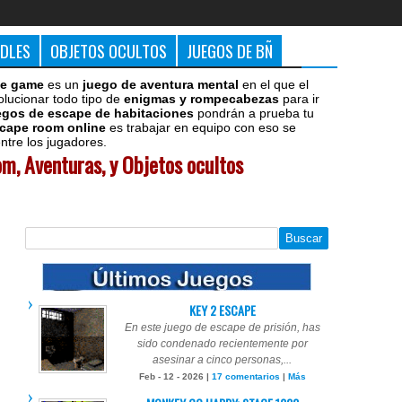
DDLES
OBJETOS OCULTOS
JUEGOS DE BÑ
e game
es un
juego de aventura mental
en el que el
olucionar todo tipo de
enigmas y rompecabezas
para ir
egos de escape de habitaciones
pondrán a prueba tu
cape room online
es trabajar en equipo con eso se
tre los jugadores.
m, Aventuras, y Objetos ocultos
KEY 2 ESCAPE
En este juego de escape de prisión, has
sido condenado recientemente por
asesinar a cinco personas,...
Feb - 12 - 2026 |
17 comentarios
|
Más