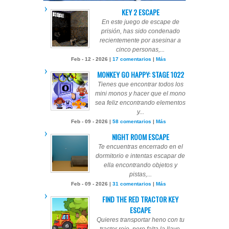
KEY 2 ESCAPE
En este juego de escape de
prisión, has sido condenado
recientemente por asesinar a
cinco personas,...
Feb - 12 - 2026 |
17 comentarios
|
Más
MONKEY GO HAPPY: STAGE 1022
Tienes que encontrar todos los
mini monos y hacer que el mono
sea feliz encontrando elementos
y...
Feb - 09 - 2026 |
58 comentarios
|
Más
NIGHT ROOM ESCAPE
Te encuentras encerrado en el
dormitorio e intentas escapar de
ella encontrando objetos y
pistas,...
Feb - 09 - 2026 |
31 comentarios
|
Más
FIND THE RED TRACTOR KEY
ESCAPE
Quieres transportar heno con tu