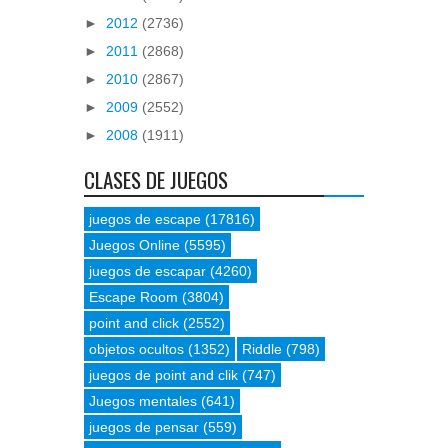
►
2012
(2736)
►
2011
(2868)
►
2010
(2867)
►
2009
(2552)
►
2008
(1911)
CLASES DE JUEGOS
juegos de escape
(17816)
Juegos Online
(5595)
juegos de escapar
(4260)
Escape Room
(3804)
point and click
(2552)
objetos ocultos
(1352)
Riddle
(798)
juegos de point and clik
(747)
Juegos mentales
(641)
juegos de pensar
(559)