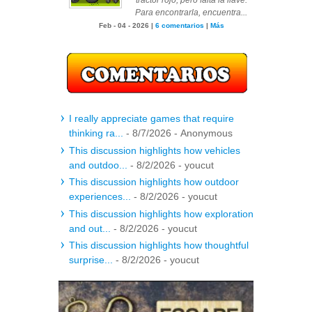
tractor rojo, pero falta la llave.
Para encontrarla, encuentra...
Feb - 04 - 2026 |
6 comentarios
|
Más
I really appreciate games that require
thinking ra...
- 8/7/2026
- Anonymous
This discussion highlights how vehicles
and outdoo...
- 8/2/2026
- youcut
This discussion highlights how outdoor
experiences...
- 8/2/2026
- youcut
This discussion highlights how exploration
and out...
- 8/2/2026
- youcut
This discussion highlights how thoughtful
surprise...
- 8/2/2026
- youcut