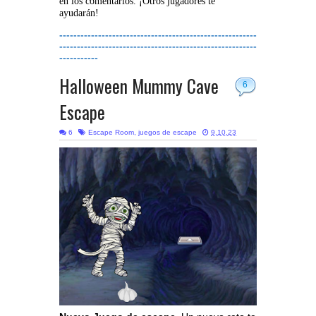
en los comentarios. ¡Otros jugadores te
ayudarán!
--------------------------------------------------------
--------------------------------------------------------
-----------
Halloween Mummy Cave
6
Escape
6
Escape Room
,
juegos de escape
9.10.23