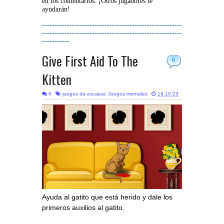
en los comentarios. ¡Otros jugadores te
ayudarán!
--------------------------------------------------------
--------------------------------------------------------
-----------
Give First Aid To The
6
Kitten
6
juegos de escapar
,
Juegos mentales
19.10.23
Ayuda al gatito que está herido y dale los
primeros auxilios al gatito.