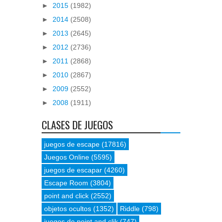
►
2015
(1982)
►
2014
(2508)
►
2013
(2645)
►
2012
(2736)
►
2011
(2868)
►
2010
(2867)
►
2009
(2552)
►
2008
(1911)
CLASES DE JUEGOS
juegos de escape
(17816)
Juegos Online
(5595)
juegos de escapar
(4260)
Escape Room
(3804)
point and click
(2552)
objetos ocultos
(1352)
Riddle
(798)
juegos de point and clik
(747)