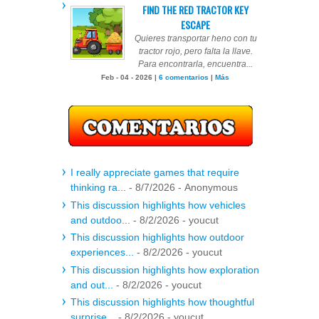
FIND THE RED TRACTOR KEY
ESCAPE
Quieres transportar heno con tu
tractor rojo, pero falta la llave.
Para encontrarla, encuentra...
Feb - 04 - 2026 |
6 comentarios
|
Más
I really appreciate games that require
thinking ra...
- 8/7/2026
- Anonymous
This discussion highlights how vehicles
and outdoo...
- 8/2/2026
- youcut
This discussion highlights how outdoor
experiences...
- 8/2/2026
- youcut
This discussion highlights how exploration
and out...
- 8/2/2026
- youcut
This discussion highlights how thoughtful
surprise...
- 8/2/2026
- youcut