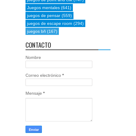
Juegos mentales
(641)
juegos de pensar
(559)
juegos de escape room
(294)
juegos bñ
(167)
CONTACTO
Nombre
Correo electrónico
*
Mensaje
*