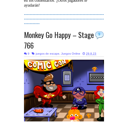
en los comentarios. ¡Otros jugadores te
ayudarán!
--------------------------------------------------------
--------------------------------------------------------
-----------
Monkey Go Happy – Stage
9
766
9
juegos de escape
,
Juegos Online
29.8.23