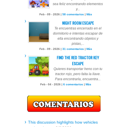
sea feliz encontrando elementos
y...
Feb - 09 - 2026 |
58 comentarios
|
Más
NIGHT ROOM ESCAPE
Te encuentras encerrado en el
dormitorio e intentas escapar de
ella encontrando objetos y
pistas,...
Feb - 09 - 2026 |
31 comentarios
|
Más
FIND THE RED TRACTOR KEY
ESCAPE
Quieres transportar heno con tu
tractor rojo, pero falta la llave.
Para encontrarla, encuentra...
Feb - 04 - 2026 |
6 comentarios
|
Más
This discussion highlights how vehicles