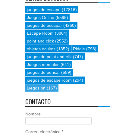
juegos de escape
(17816)
Juegos Online
(5595)
juegos de escapar
(4260)
Escape Room
(3804)
point and click
(2552)
objetos ocultos
(1352)
Riddle
(798)
juegos de point and clik
(747)
Juegos mentales
(641)
juegos de pensar
(559)
juegos de escape room
(294)
juegos bñ
(167)
CONTACTO
Nombre
Correo electrónico
*