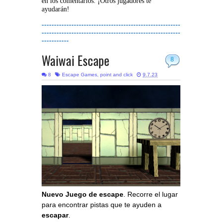
en los comentarios. ¡Otros jugadores te
ayudarán!
--------------------------------------------------------
--------------------------------------------------------
-----------
Waiwai Escape
8
8
Escape Games
,
point and click
9.7.23
Nuevo Juego de escape
. Recorre el lugar
para encontrar pistas que te ayuden a
escapar
.