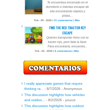
Te encuentras encerrado en el
dormitorio e intentas escapar de
ella encontrando objetos y
pistas,...
Feb - 09 - 2026 |
31 comentarios
|
Más
FIND THE RED TRACTOR KEY
ESCAPE
Quieres transportar heno con tu
tractor rojo, pero falta la llave.
Para encontrarla, encuentra...
Feb - 04 - 2026 |
6 comentarios
|
Más
I really appreciate games that require
thinking ra...
- 8/7/2026
- Anonymous
This discussion highlights how vehicles
and outdoo...
- 8/2/2026
- youcut
This discussion highlights how outdoor