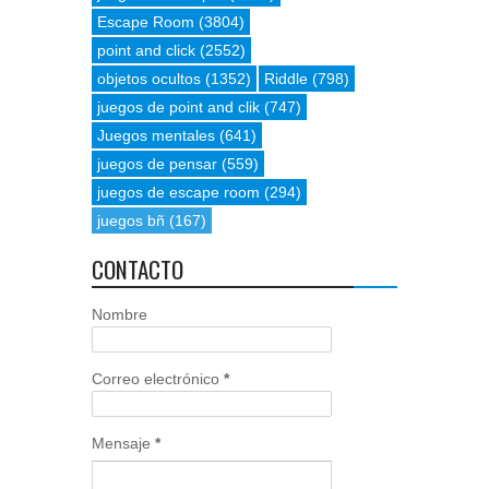
Escape Room
(3804)
point and click
(2552)
objetos ocultos
(1352)
Riddle
(798)
juegos de point and clik
(747)
Juegos mentales
(641)
juegos de pensar
(559)
juegos de escape room
(294)
juegos bñ
(167)
CONTACTO
Nombre
Correo electrónico
*
Mensaje
*