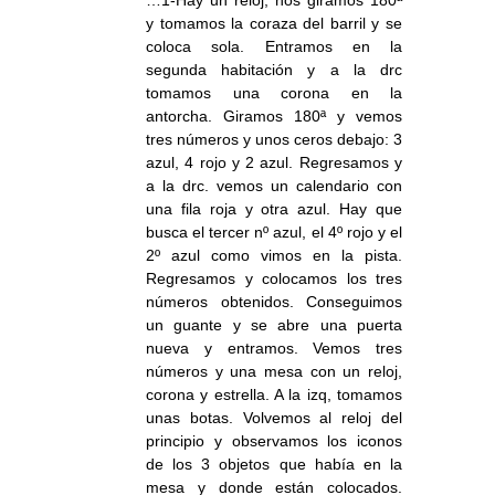
…1-Hay un reloj, nos giramos 180ª
y tomamos la coraza del barril y se
coloca sola. Entramos en la
segunda habitación y a la drc
tomamos una corona en la
antorcha. Giramos 180ª y vemos
tres números y unos ceros debajo: 3
azul, 4 rojo y 2 azul. Regresamos y
a la drc. vemos un calendario con
una fila roja y otra azul. Hay que
busca el tercer nº azul, el 4º rojo y el
2º azul como vimos en la pista.
Regresamos y colocamos los tres
números obtenidos. Conseguimos
un guante y se abre una puerta
nueva y entramos. Vemos tres
números y una mesa con un reloj,
corona y estrella. A la izq, tomamos
unas botas. Volvemos al reloj del
principio y observamos los iconos
de los 3 objetos que había en la
mesa y donde están colocados.