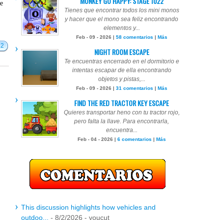
MONKEY GO HAPPY: STAGE 1022
te
Tienes que encontrar todos los mini monos
y hacer que el mono sea feliz encontrando
elementos y...
Feb - 09 - 2026 |
58 comentarios
|
Más
12
NIGHT ROOM ESCAPE
Te encuentras encerrado en el dormitorio e
intentas escapar de ella encontrando
objetos y pistas,...
Feb - 09 - 2026 |
31 comentarios
|
Más
FIND THE RED TRACTOR KEY ESCAPE
Quieres transportar heno con tu tractor rojo,
pero falta la llave. Para encontrarla,
encuentra...
Feb - 04 - 2026 |
6 comentarios
|
Más
This discussion highlights how vehicles and
outdoo...
- 8/2/2026
- youcut