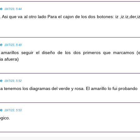
se
19/7/23, 5:44
a. Asi que va al otro lado Para el cajon de los dos botones: iz ,iz.iz,der,iz
se
19/7/23, 5:49
amarillos seguir el diseño de los dos primeros que marcamos (e
a afuera)
se
19/7/23, 5:52
a tenemos los diagramas del verde y rosa. El amarillo lo fui probando
se
19/7/23, 5:53
gico.