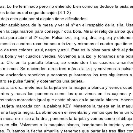
stas. Lo he terminado pero no entiendo bien como se deduce la pista e
r los botones del segundo cajón (3-1-2)
ejo esta guia por si alguien tiene dificultades.
or azul/blanca de la mesa y ver el nº en el respaldo de la silla. Usa
 en la caja marrón para conseguir otra bola. Mirar el reloj de arriba que
ista para abrir el 2º cajón. Pulsar izq, izq, izq, drc, izq, izq y obtene
amos los cuadros rosa. Vamos a la izq. y miramos el cuadro que tiene
o de tres colores: azul, negro y azul. Esta es la pista para abrir el pri
tra bola y ver cuadros verdes. Volvemos a la izq. y tomamos una bola
a. Clic en la pantalla blanca, se encienden tres cuadros amarillo
s mismos. Se encienden otros tres más a la izq. y volvemos a pulsar
se encienden repetidos y nosotros pulsaremos los tres siguientes a
entro se pulsa fuera) y obtenemos una tarjeta.
s a la drc., metemos la tarjeta en la maquina blanca y vemos cuad
erdes y rosas los ponemos como los que vimos en los cajones y 
mos todos marcados igual que están ahora en la pantalla blanca. Hace
a tarjeta marcada con la palabra KEY. Metemos la tarjeta en la maqu
una tarjeta negra. La abrimos en el inventario y vemos que tiene un l
a mesa de inicio a la drc., ponemos la tarjeta y vemos como el dibujo
a en ella. Volvemos a la maquina blanca, insertamos la tarjeta y ve
s. Pulsamos la flecha amarilla y tenemos que parar las tres filas con