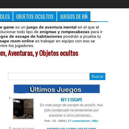
DDLES
OBJETOS OCULTOS
JUEGOS DE BÑ
e game
es un
juego de aventura mental
en el que el
olucionar todo tipo de
enigmas y rompecabezas
para ir
egos de escape de habitaciones
pondrán a prueba tu
cape room online
es trabajar en equipo con eso se
tre los jugadores.
m, Aventuras, y Objetos ocultos
KEY 2 ESCAPE
En este juego de escape de prisión, has
sido condenado recientemente por
asesinar a cinco personas,...
Feb - 12 - 2026 |
17 comentarios
|
Más