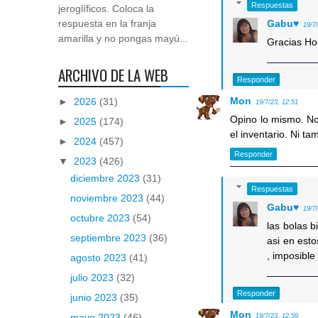
Respuestas
jeroglíficos. Coloca la
Gabu♥
respuesta en la franja
19/7
amarilla y no pongas mayú...
Gracias Hor
ARCHIVO DE LA WEB
Responder
Mon
►
2026
(31)
19/7/23, 12:51
Opino lo mismo. No 
►
2025
(174)
el inventario. Ni t
►
2024
(457)
Responder
▼
2023
(426)
diciembre 2023
(31)
Respuestas
noviembre 2023
(44)
Gabu♥
19/7
octubre 2023
(54)
las bolas b
septiembre 2023
(36)
asi en esto
, imposible
agosto 2023
(41)
julio 2023
(32)
Responder
junio 2023
(35)
Mon
mayo 2023
(46)
19/7/23, 12:59