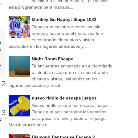
asesinar a cinco personas, tu ejecución
s
está programada para mañana...
Monkey Go Happy: Stage 1022
Tienes que encontrar todos los mini
monos y hacer que el mono sea feliz
encontrando elementos y pistas,
usándolos en los lugares adecuados y...
o
Night Room Escape
Te encuentras encerrado en el dormitorio
e intentas escapar de ella encontrando
objetos y pistas, usándolos en los
lugares adecuados y resol...
nuevo riddle de escape juegos
Nuevo riddle creado por escape juegos .
Tienes que adivinar todos los acertijos
para pasar de nivel y superar el juego.
y
Mas instrucciones e...
Diamond Penthouse Escape 2