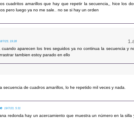
os cuadritos amarillos que hay que repetir la secuencia,, hice los do
os pero luego ya no me sale.. no se si hay un orden
18/7/23, 19:28
 cuando aparecen los tres seguidos ya no continua la secuencia y n
rrastrar tambien estoy parado en ello
a secuencia de cuadros amarillos, lo he repetido mil veces y nada.
se
19/7/23, 5:31
ana redonda hay un acercamiento que muestra un número en la silla 