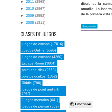
►
2011
(2868)
dibujo de la cami
►
2010
(2867)
amarilla. La inser
de la primera vista
►
2009
(2552)
►
2008
(1911)
Responder
CLASES DE JUEGOS
juegos de escape
(17816)
Juegos Online
(5595)
juegos de escapar
(4260)
Escape Room
(3804)
point and click
(2552)
objetos ocultos
(1352)
Riddle
(798)
juegos de point and clik
(747)
Juegos mentales
(641)
Emoticon
juegos de pensar
(559)