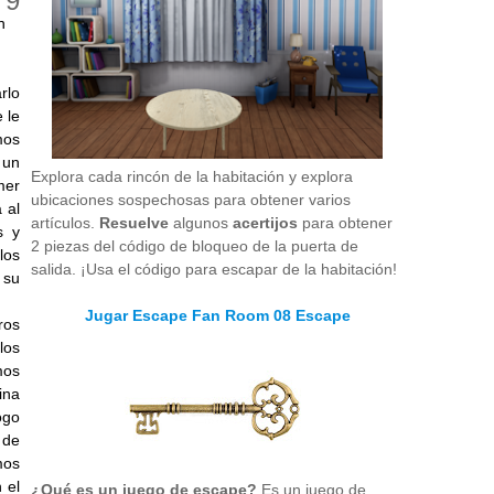
n
rlo
 le
mos
 un
Explora cada rincón de la habitación y explora
mer
ubicaciones sospechosas para obtener varios
 al
artículos.
Resuelve
algunos
acertijos
para obtener
s y
2 piezas del código de bloqueo de la puerta de
los
salida. ¡Usa el código para escapar de la habitación!
 su
Jugar Escape Fan Room 08 Escape
ros
los
mos
ina
ogo
 de
mos
 el
¿Qué es un juego de escape?
Es un juego de