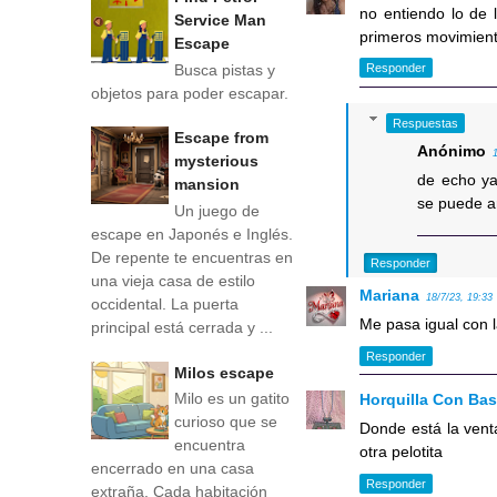
no entiendo lo de l
Service Man
primeros movimient
Escape
Busca pistas y
Responder
objetos para poder escapar.
Respuestas
Escape from
Anónimo
mysterious
de echo ya
mansion
se puede a
Un juego de
escape en Japonés e Inglés.
De repente te encuentras en
Responder
una vieja casa de estilo
Mariana
18/7/23, 19:33
occidental. La puerta
Me pasa igual con l
principal está cerrada y ...
Responder
Milos escape
Milo es un gatito
Horquilla Con Ba
curioso que se
Donde está la vent
encuentra
otra pelotita
encerrado en una casa
Responder
extraña. Cada habitación