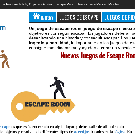
 de Point and click, Objetos Ocultos, Escape Room, Juegos para Pensar, Riddles.
JUEGOS DE ESCAPE
JUEGOS DE RI
INICIO
Un
juego de escape room
,
juego de escape
o
escap
objetivo es conseguir escapar, los jugadores deberán s
desenlazando una historia y conseguir escapar. Los
ju
ingenio y habilidad
, lo importante en los juegos de
es
consigue más dinamismo y ayudan a crear un vínculo en
Nuevos Juegos de Escape Roo
escape
es que estás encerrado en algún lugar y debes salir de allí mirando
do objetos y resolviendo diferentes tipos de
acertijos
basados en la
lógica
. En