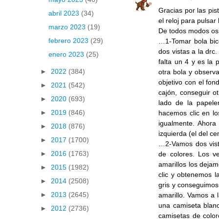
Gracias por las pi
abril 2023
(34)
el reloj para pulsa
marzo 2023
(19)
De todos modos os d
febrero 2023
(29)
…1-Tomar bola bicol
dos vistas a la drc.
enero 2023
(25)
falta un 4 y es la p
►
2022
(384)
otra bola y observ
objetivo con el fond
►
2021
(542)
cajón, conseguir o
►
2020
(693)
lado de la papeler
►
2019
(846)
hacemos clic en lo
igualmente. Ahora 
►
2018
(876)
izquierda (el del c
►
2017
(1700)
…2-Vamos dos vista
►
2016
(1763)
de colores. Los v
amarillos los deja
►
2015
(1982)
clic y obtenemos l
►
2014
(2508)
gris y conseguimos 
►
2013
(2645)
amarillo. Vamos a l
una camiseta blanc
►
2012
(2736)
camisetas de colore