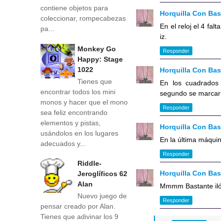
contiene objetos para
Horquilla Con Ba
coleccionar, rompecabezas
En el reloj el 4 falt
pa...
iz.
Monkey Go
Responder
Happy: Stage
1022
Horquilla Con Ba
Tienes que
En los cuadrados 
encontrar todos los mini
segundo se marcari
monos y hacer que el mono
Responder
sea feliz encontrando
elementos y pistas,
Horquilla Con Ba
usándolos en los lugares
En la última máquin
adecuados y...
Responder
Riddle-
Horquilla Con Ba
Jeroglíficos 62
Alan
Mmmm Bastante iló
Nuevo juego de
Responder
pensar creado por Alan.
Tienes que adivinar los 9