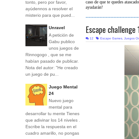
tonto, pero por favor,
caso de que te quedes atascado
ayudarán!
ayúdennos a resolver el
misterio para que pued...
----------------------------------
Escape challenge 
Unravel
A petición de
12
Escape Games
,
Juegos On
Gabu publico
unos juegos de
Rinnogogo , que se me
habían pasado de publicar.
Nota del autor: "He creado
un juego de pu...
Juego Mental
24
Nuevo juego
mental para
desarrollar tu mente Tienes
que adivinar los 14 niveles .
Escribe la respuesta en el
cuadro amarillo, no pongas