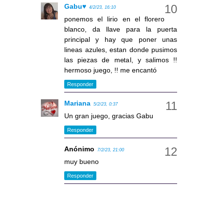
Gabu♥
4/2/23, 16:10
ponemos el lirio en el florero
blanco, da llave para la puerta
principal y hay que poner unas
lineas azules, estan donde pusimos
las piezas de metal, y salimos !!
hermoso juego, !! me encantó
Responder
Mariana
5/2/23, 0:37
Un gran juego, gracias Gabu
Responder
Anónimo
7/2/23, 21:00
muy bueno
Responder