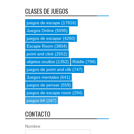
CLASES DE JUEGOS
juegos de escape
(17816)
Juegos Online
(5595)
juegos de escapar
(4260)
Escape Room
(3804)
point and click
(2552)
objetos ocultos
(1352)
Riddle
(798)
juegos de point and clik
(747)
Juegos mentales
(641)
juegos de pensar
(559)
juegos de escape room
(294)
juegos bñ
(167)
CONTACTO
Nombre