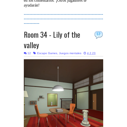
en los comentarios. ¡Otros jugadores te
ayudarán!
--------------------------------------------------------
--------------------------------------------------------
-----------
Room 34 - Lily of the
12
valley
12
Escape Games
,
Juegos mentales
4.2.23