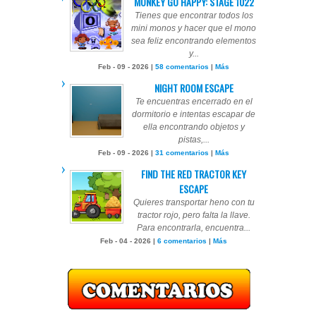
MONKEY GO HAPPY: STAGE 1022
Tienes que encontrar todos los
mini monos y hacer que el mono
sea feliz encontrando elementos
y...
Feb - 09 - 2026 |
58 comentarios
|
Más
NIGHT ROOM ESCAPE
Te encuentras encerrado en el
dormitorio e intentas escapar de
ella encontrando objetos y
pistas,...
Feb - 09 - 2026 |
31 comentarios
|
Más
FIND THE RED TRACTOR KEY
ESCAPE
Quieres transportar heno con tu
tractor rojo, pero falta la llave.
Para encontrarla, encuentra...
Feb - 04 - 2026 |
6 comentarios
|
Más