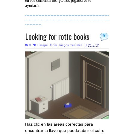
en los comentarios. ¡Otros jugadores te
ayudarán!
--------------------------------------------------------
--------------------------------------------------------
-----------
Looking for rotic books
9
9
Escape Room
,
Juegos mentales
21.9.22
Haz clic en las áreas correctas para
encontrar la llave que pueda abrir el cofre