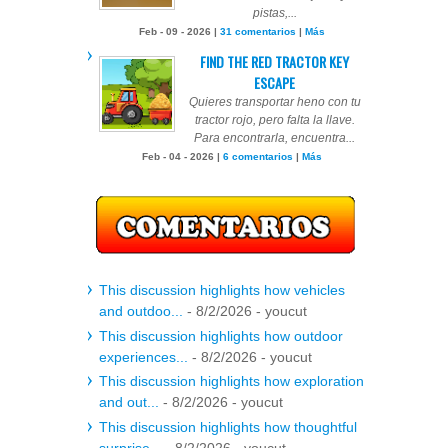
pistas,...
Feb - 09 - 2026 |
31 comentarios
|
Más
FIND THE RED TRACTOR KEY
ESCAPE
Quieres transportar heno con tu
tractor rojo, pero falta la llave.
Para encontrarla, encuentra...
Feb - 04 - 2026 |
6 comentarios
|
Más
This discussion highlights how vehicles
and outdoo...
- 8/2/2026
- youcut
This discussion highlights how outdoor
experiences...
- 8/2/2026
- youcut
This discussion highlights how exploration
and out...
- 8/2/2026
- youcut
This discussion highlights how thoughtful
surprise...
- 8/2/2026
- youcut