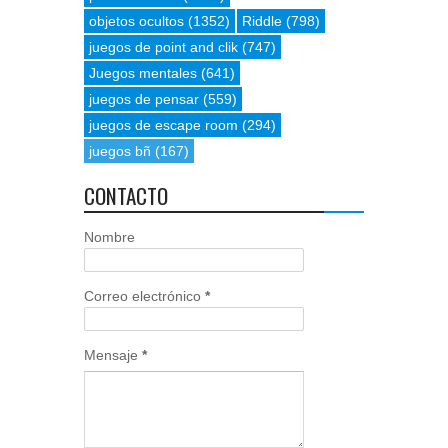
objetos ocultos
(1352)
Riddle
(798)
juegos de point and clik
(747)
Juegos mentales
(641)
juegos de pensar
(559)
juegos de escape room
(294)
juegos bñ
(167)
CONTACTO
Nombre
Correo electrónico
*
Mensaje
*