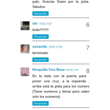
palo. Gracias Gwen por la pista.
Saludos.
Responder
clo
7/4/22, 0:52
lindo!!!!!!!!!
Responder
susanita
7/4/22, 17:48
terminado
Responder
Horquilla Con Base
8/4/22, 0:43
En la vista con la puerta para
poner una cruz, a la izquierda ,
arriba está la pista para los numero
(Tiene numeros y letras pero valen
solo los numeros)
Responder