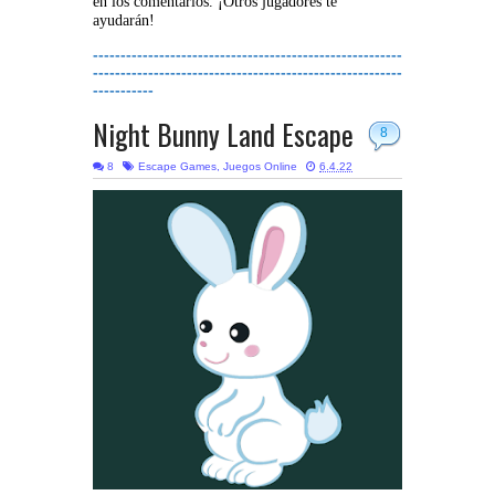
en los comentarios. ¡Otros jugadores te
ayudarán!
--------------------------------------------------------
--------------------------------------------------------
-----------
Night Bunny Land Escape
8
8
Escape Games
,
Juegos Online
6.4.22