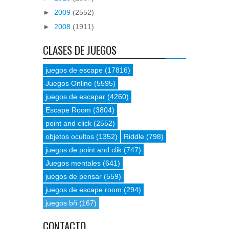
►
2009
(2552)
►
2008
(1911)
CLASES DE JUEGOS
juegos de escape
(17816)
Juegos Online
(5595)
juegos de escapar
(4260)
Escape Room
(3804)
point and click
(2552)
objetos ocultos
(1352)
Riddle
(798)
juegos de point and clik
(747)
Juegos mentales
(641)
juegos de pensar
(559)
juegos de escape room
(294)
juegos bñ
(167)
CONTACTO