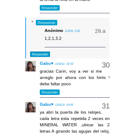
Responder
Respuestas
Anónimo
2/3/26, 0:02
1,2,1,3,2
Responder
Gabu♥
13/4/22, 18:53
gracias Carin, voy a ver si me
arreglo por ahora con los hints !
debe faltar poco
Responder
Gabu♥
13/4/22, 19:00
ya abri la puerta de los relojes,
cada letra esta repetida 2 veces en
MINERAL WATER ,ubicar las 2
letras A girando las agujas del reloj,