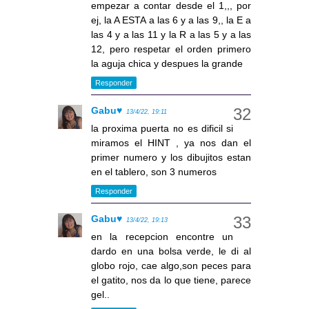
empezar a contar desde el 1,,, por
ej, la A ESTA a las 6 y a las 9,, la E a
las 4 y a las 11 y la R a las 5 y a las
12, pero respetar el orden primero
la aguja chica y despues la grande
Responder
Gabu♥
13/4/22, 19:11
la proxima puerta no es dificil si
miramos el HINT , ya nos dan el
primer numero y los dibujitos estan
en el tablero, son 3 numeros
Responder
Gabu♥
13/4/22, 19:13
en la recepcion encontre un
dardo en una bolsa verde, le di al
globo rojo, cae algo,son peces para
el gatito, nos da lo que tiene, parece
gel..