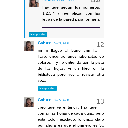
13/4/22, 17:46
hay que seguir los numeros,
1.2.3.4 y reemplazar con las
letras de la pared para formarla
Responder
Gabu♥
13/4/22, 16:42
mmm llegue al baño cnn la
llave, encontre unos jaboncitos de
colores ,, y no entiendo aun la pista
de las hojas, vi un libro en la
biblioteca pero voy a revisar otra
vez...
Responder
Gabu♥
13/4/22, 16:46
creo que ya entendi,, hay que
contar las hojas de cada guia,, pero
esta todo mezclado, lo unico claro
por ahora es que el primero es 3,,