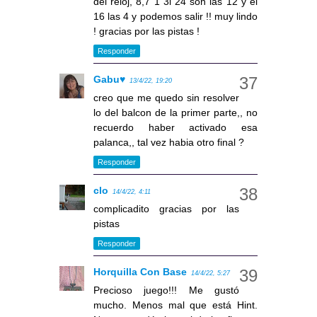
del reloj, 8,7 1 3l 24 son las 12 y el
16 las 4 y podemos salir !! muy lindo
! gracias por las pistas !
Responder
Gabu♥
13/4/22, 19:20
creo que me quedo sin resolver
lo del balcon de la primer parte,, no
recuerdo haber activado esa
palanca,, tal vez habia otro final ?
Responder
clo
14/4/22, 4:11
complicadito gracias por las
pistas
Responder
Horquilla Con Base
14/4/22, 5:27
Precioso juego!!! Me gustó
mucho. Menos mal que está Hint.