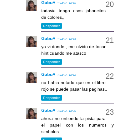
Gabu♥
13/4/22, 18:10
todavia tengo esos jaboncitos
de colores,,
Responder
Gabu♥
13/4/22, 18:16
ya vi donde,, me olvido de tocar
hint cuando me atasco
Responder
Gabu♥
13/4/22, 18:18
no habia notado que en el libro
rojo se puede pasar las paginas,,
Responder
Gabu♥
13/4/22, 18:20
ahora no entiendo la pista para
el papel con los numeros y
simbolos..