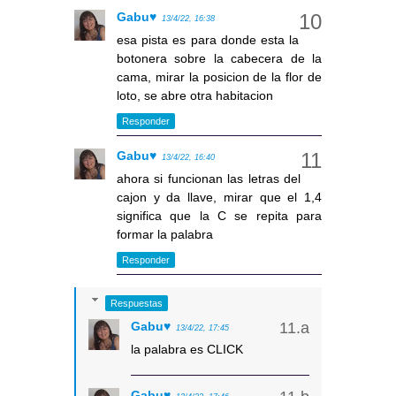
Gabu♥
13/4/22, 16:38
esa pista es para donde esta la
botonera sobre la cabecera de la
cama, mirar la posicion de la flor de
loto, se abre otra habitacion
Responder
Gabu♥
13/4/22, 16:40
ahora si funcionan las letras del
cajon y da llave, mirar que el 1,4
significa que la C se repita para
formar la palabra
Responder
Respuestas
Gabu♥
13/4/22, 17:45
la palabra es CLICK
Gabu♥