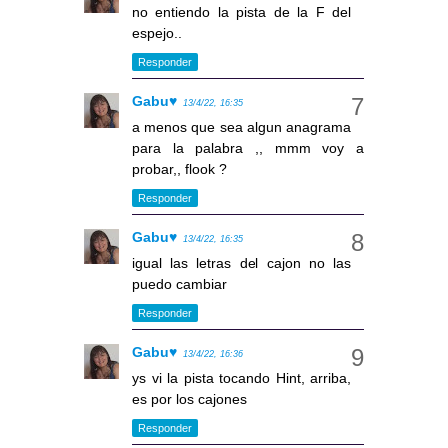
no entiendo la pista de la F del
espejo..
Responder
Gabu♥
13/4/22, 16:35
a menos que sea algun anagrama
para la palabra ,, mmm voy a
probar,, flook ?
Responder
Gabu♥
13/4/22, 16:35
igual las letras del cajon no las
puedo cambiar
Responder
Gabu♥
13/4/22, 16:36
ys vi la pista tocando Hint, arriba,
es por los cajones
Responder