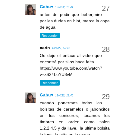
Gabu♥
13/4/22, 18:41
antes de pedir que beber,mire
por las dudas en hint, marca la copa
de agua
Responder
carin
13/4/22, 18:42
Os dejo el enlace al video que
encontré por si os hace falta.
https://www.youtube.com/watch?
v=zS24LoYU8vM
Responder
Gabu♥
13/4/22, 18:46
cuando ponermos todas las
bolsitas de caramelos o jaboncitos
en los ceniceros, tocamos los
timbres en orden como salen
1.2.2.4.5 y da llave,, la ultima bolsita
la tenia la niña en la mano