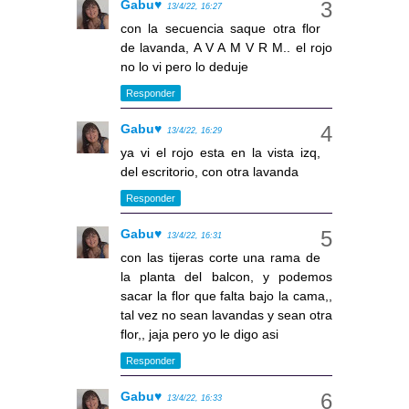
Gabu♥
13/4/22, 16:27
con la secuencia saque otra flor
de lavanda, A V A M V R M.. el rojo
no lo vi pero lo deduje
Responder
Gabu♥
13/4/22, 16:29
ya vi el rojo esta en la vista izq,
del escritorio, con otra lavanda
Responder
Gabu♥
13/4/22, 16:31
con las tijeras corte una rama de
la planta del balcon, y podemos
sacar la flor que falta bajo la cama,,
tal vez no sean lavandas y sean otra
flor,, jaja pero yo le digo asi
Responder
Gabu♥
13/4/22, 16:33