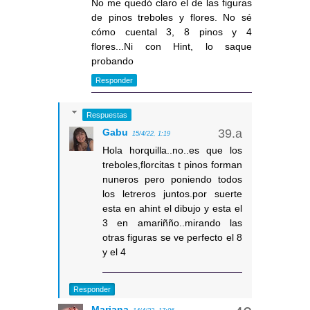
No me quedó claro el de las figuras
de pinos treboles y flores. No sé
cómo cuental 3, 8 pinos y 4
flores...Ni con Hint, lo saque
probando
Responder
Respuestas
Gabu
15/4/22, 1:19
Hola horquilla..no..es que los
treboles,florcitas t pinos forman
nuneros pero poniendo todos
los letreros juntos.por suerte
esta en ahint el dibujo y esta el
3 en amariñño..mirando las
otras figuras se ve perfecto el 8
y el 4
Responder
Mariana