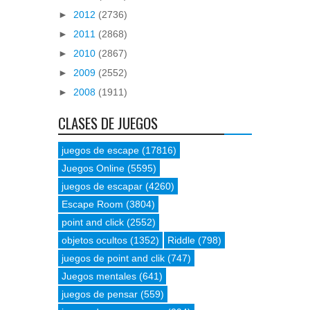
►
2012
(2736)
►
2011
(2868)
►
2010
(2867)
►
2009
(2552)
►
2008
(1911)
CLASES DE JUEGOS
juegos de escape
(17816)
Juegos Online
(5595)
juegos de escapar
(4260)
Escape Room
(3804)
point and click
(2552)
objetos ocultos
(1352)
Riddle
(798)
juegos de point and clik
(747)
Juegos mentales
(641)
juegos de pensar
(559)