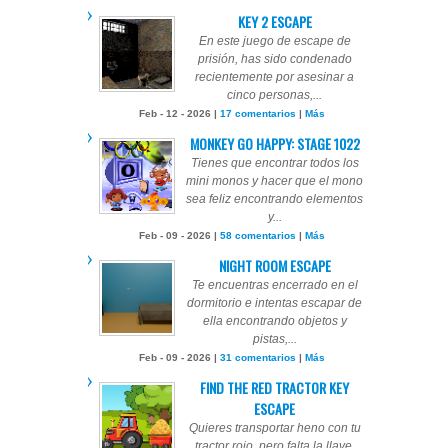
KEY 2 ESCAPE
En este juego de escape de
prisión, has sido condenado
recientemente por asesinar a
cinco personas,...
Feb - 12 - 2026 |
17 comentarios
|
Más
MONKEY GO HAPPY: STAGE 1022
Tienes que encontrar todos los
mini monos y hacer que el mono
sea feliz encontrando elementos
y...
Feb - 09 - 2026 |
58 comentarios
|
Más
NIGHT ROOM ESCAPE
Te encuentras encerrado en el
dormitorio e intentas escapar de
ella encontrando objetos y
pistas,...
Feb - 09 - 2026 |
31 comentarios
|
Más
FIND THE RED TRACTOR KEY
ESCAPE
Quieres transportar heno con tu
tractor rojo, pero falta la llave.