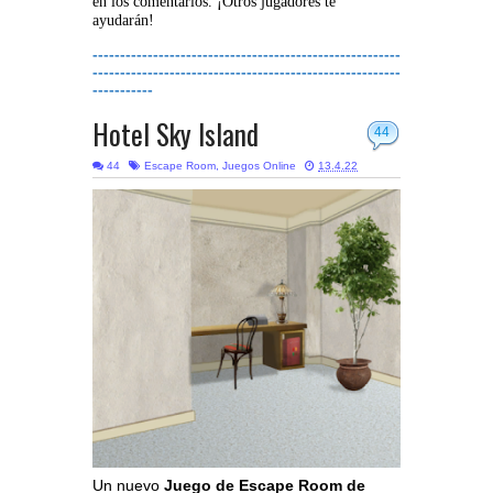
en los comentarios. ¡Otros jugadores te
ayudarán!
--------------------------------------------------------
--------------------------------------------------------
-----------
Hotel Sky Island
44
44
Escape Room
,
Juegos Online
13.4.22
Un nuevo
Juego de Escape Room de