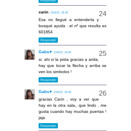
Responder
carin
13/4/22, 18:39
Esa no llegué a entenderla y
busqué ayuda : el nº que resulta es
601854
Responder
Gabu♥
13/4/22, 18:40
si, ahi vi la pista gracias a anita,
hay que tocar la flecha y arriba se
ven los simbolos !
Responder
Gabu♥
13/4/22, 18:40
gracias Carin , voy a ver que
hay en la otra sala,, que lindo , me
gusta cuando hay muchas puertas !
jaja
Responder