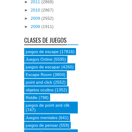
►
2011
(2868)
►
2010
(2867)
►
2009
(2552)
►
2008
(1911)
CLASES DE JUEGOS
juegos de escape
(17816)
Juegos Online
(5595)
juegos de escapar
(4260)
Escape Room
(3804)
point and click
(2552)
objetos ocultos
(1352)
Riddle
(798)
juegos de point and clik
(747)
Juegos mentales
(641)
juegos de pensar
(559)