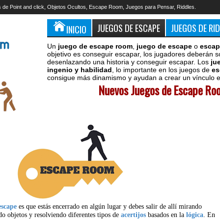
 de Point and click, Objetos Ocultos, Escape Room, Juegos para Pensar, Riddles.
JUEGOS DE ESCAPE
JUEGOS DE RI
INICIO
Un
juego de escape room
,
juego de escape
o
escap
objetivo es conseguir escapar, los jugadores deberán s
desenlazando una historia y conseguir escapar. Los
ju
ingenio y habilidad
, lo importante en los juegos de
es
consigue más dinamismo y ayudan a crear un vínculo en
Nuevos Juegos de Escape Roo
escape
es que estás encerrado en algún lugar y debes salir de allí mirando
do objetos y resolviendo diferentes tipos de
acertijos
basados en la
lógica
. En