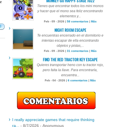
MONKEY GO HAPPY: STAGE 1022
te
Tienes que encontrar todos los mini monos
y hacer que el mono sea feliz encontrando
elementos y...
Feb - 09 - 2026 |
58 comentarios
|
Más
3
NIGHT ROOM ESCAPE
Te encuentras encerrado en el dormitorio e
intentas escapar de ella encontrando
objetos y pistas,...
Feb - 09 - 2026 |
31 comentarios
|
Más
FIND THE RED TRACTOR KEY ESCAPE
Quieres transportar heno con tu tractor rojo,
pero falta la llave. Para encontrarla,
encuentra...
Feb - 04 - 2026 |
6 comentarios
|
Más
I really appreciate games that require thinking
ra...
- 8/7/2026
- Anonymous