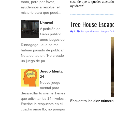
tonto, pero por favor,
caso de que te quedes atascado
ayudarán!
ayúdennos a resolver el
misterio para que pued...
----------------------------------
Tree House Escap
Unravel
A petición de
3
Escape Games
,
Juegos Onl
Gabu publico
unos juegos de
Rinnogogo , que se me
habían pasado de publicar.
Nota del autor: "He creado
un juego de pu...
Juego Mental
24
Nuevo juego
mental para
desarrollar tu mente Tienes
que adivinar los 14 niveles .
Encuentra los diez números
Escribe la respuesta en el
cuadro amarillo, no pongas