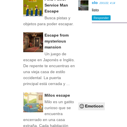
clo
23/1/22, 4:14
Service Man
listo
Escape
Busca pistas y
Responder
objetos para poder escapar.
Escape from
mysterious
mansion
Un juego de
escape en Japonés e Inglés.
De repente te encuentras en
una vieja casa de estilo
occidental. La puerta
principal está cerrada y ...
Milos escape
Milo es un gatito
Emoticon
curioso que se
encuentra
encerrado en una casa
extraña. Cada habitación