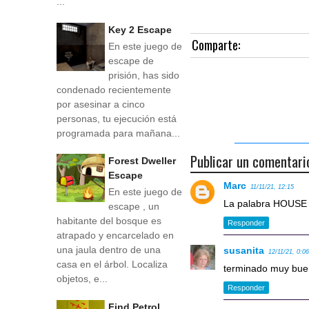
...
Key 2 Escape
Comparte:
En este juego de
escape de
prisión, has sido
condenado recientemente
por asesinar a cinco
personas, tu ejecución está
programada para mañana...
Publicar un comentari
Forest Dweller
Escape
Marc
11/11/21, 12:15
En este juego de
La palabra HOUSE 
escape , un
habitante del bosque es
Responder
atrapado y encarcelado en
una jaula dentro de una
susanita
12/11/21, 0:0
casa en el árbol. Localiza
terminado muy bu
objetos, e...
Responder
Find Petrol