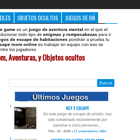
DDLES
OBJETOS OCULTOS
JUEGOS DE BÑ
e game
es un
juego de aventura mental
en el que el
olucionar todo tipo de
enigmas y rompecabezas
para ir
egos de escape de habitaciones
pondrán a prueba tu
cape room online
es trabajar en equipo con eso se
tre los jugadores.
m, Aventuras, y Objetos ocultos
KEY 2 ESCAPE
En este juego de escape de prisión, has
sido condenado recientemente por
asesinar a cinco personas,...
Feb - 12 - 2026 |
17 comentarios
|
Más