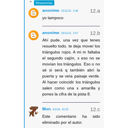
Respuestas
anonimo
25/11/21, 3:48
yo tampoco
anonimo
25/11/21, 3:57
Ahí pude, una vez que tenes
resuelto todo, te deja mover los
triángulos rojos. A mi m faltaba
el segundo cajón, x eso no se
movían los triángulos. Eso o no
sé si será q también abrí la
puerta y se veía paisaje verde.
Al hacer coincidir los triángulos
salen como una x amarilla y
pones la cifra de la pista 8.
Mon
9/2/24, 16:55
Este comentario ha sido
eliminado por el autor.