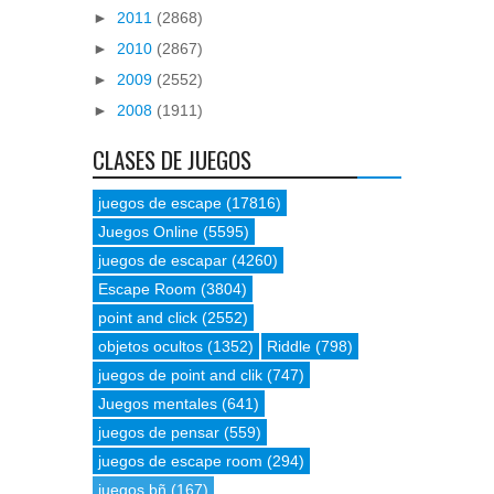
►
2011
(2868)
►
2010
(2867)
►
2009
(2552)
►
2008
(1911)
CLASES DE JUEGOS
juegos de escape
(17816)
Juegos Online
(5595)
juegos de escapar
(4260)
Escape Room
(3804)
point and click
(2552)
objetos ocultos
(1352)
Riddle
(798)
juegos de point and clik
(747)
Juegos mentales
(641)
juegos de pensar
(559)
juegos de escape room
(294)
juegos bñ
(167)