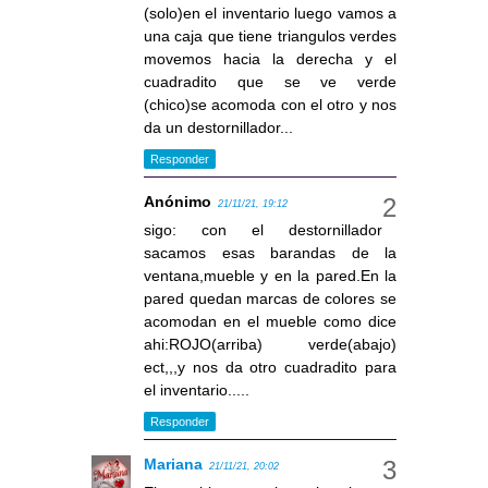
(solo)en el inventario luego vamos a
una caja que tiene triangulos verdes
movemos hacia la derecha y el
cuadradito que se ve verde
(chico)se acomoda con el otro y nos
da un destornillador...
Responder
Anónimo
21/11/21, 19:12
sigo: con el destornillador
sacamos esas barandas de la
ventana,mueble y en la pared.En la
pared quedan marcas de colores se
acomodan en el mueble como dice
ahi:ROJO(arriba) verde(abajo)
ect,,,y nos da otro cuadradito para
el inventario.....
Responder
Mariana
21/11/21, 20:02