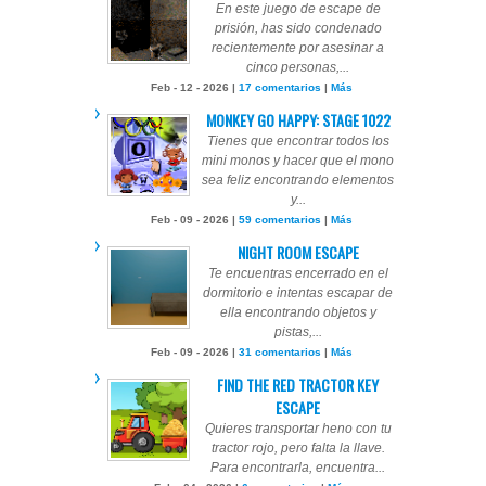
En este juego de escape de
prisión, has sido condenado
recientemente por asesinar a
cinco personas,...
Feb - 12 - 2026 |
17 comentarios
|
Más
MONKEY GO HAPPY: STAGE 1022
Tienes que encontrar todos los
mini monos y hacer que el mono
sea feliz encontrando elementos
y...
Feb - 09 - 2026 |
59 comentarios
|
Más
NIGHT ROOM ESCAPE
Te encuentras encerrado en el
dormitorio e intentas escapar de
ella encontrando objetos y
pistas,...
Feb - 09 - 2026 |
31 comentarios
|
Más
FIND THE RED TRACTOR KEY
ESCAPE
Quieres transportar heno con tu
tractor rojo, pero falta la llave.
Para encontrarla, encuentra...