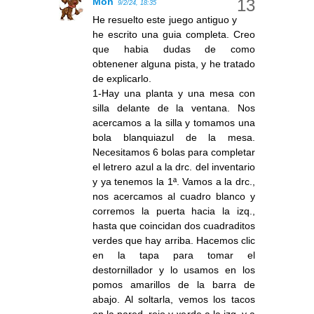
Mon
9/2/24, 18:35
He resuelto este juego antiguo y
he escrito una guia completa. Creo
que habia dudas de como
obtenener alguna pista, y he tratado
de explicarlo.
1-Hay una planta y una mesa con
silla delante de la ventana. Nos
acercamos a la silla y tomamos una
bola blanquiazul de la mesa.
Necesitamos 6 bolas para completar
el letrero azul a la drc. del inventario
y ya tenemos la 1ª. Vamos a la drc.,
nos acercamos al cuadro blanco y
corremos la puerta hacia la izq.,
hasta que coincidan dos cuadraditos
verdes que hay arriba. Hacemos clic
en la tapa para tomar el
destornillador y lo usamos en los
pomos amarillos de la barra de
abajo. Al soltarla, vemos los tacos
en la pared, rojo y verde a la izq. y a