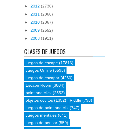
►
2012
(2736)
►
2011
(2868)
►
2010
(2867)
►
2009
(2552)
►
2008
(1911)
CLASES DE JUEGOS
juegos de escape
(17816)
Juegos Online
(5595)
juegos de escapar
(4260)
Escape Room
(3804)
point and click
(2552)
objetos ocultos
(1352)
Riddle
(798)
juegos de point and clik
(747)
Juegos mentales
(641)
juegos de pensar
(559)