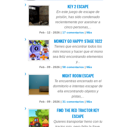
KEY 2 ESCAPE
En este juego de escape de
prisión, has sido condenado
recientemente por asesinar a
cinco personas,...
Feb - 12 - 2026 |
17 comentarios
|
Más
MONKEY GO HAPPY: STAGE 1022
Tienes que encontrar todos los
mini monos y hacer que el mono
sea feliz encontrando elementos
y...
Feb - 09 - 2026 |
58 comentarios
|
Más
NIGHT ROOM ESCAPE
Te encuentras encerrado en el
dormitorio e intentas escapar de
ella encontrando objetos y
pistas,...
Feb - 09 - 2026 |
31 comentarios
|
Más
FIND THE RED TRACTOR KEY
ESCAPE
Quieres transportar heno con tu
tractor rojo, pero falta la llave.