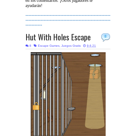
en los comentarios. ¡Otros jugadores te
ayudarán!
--------------------------------------------------------
--------------------------------------------------------
-----------
Hut With Holes Escape
8
8
Escape Games
,
Juegos Gratis
9.6.21