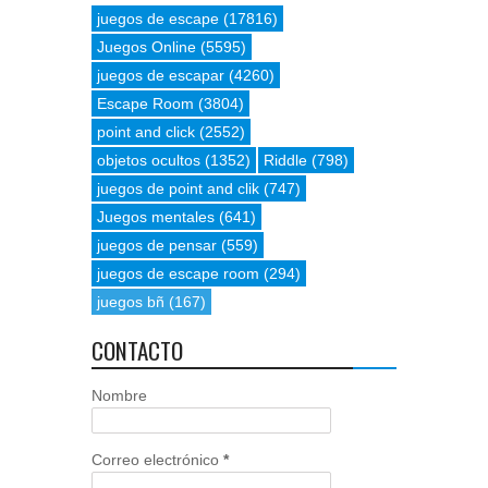
juegos de escape
(17816)
Juegos Online
(5595)
juegos de escapar
(4260)
Escape Room
(3804)
point and click
(2552)
objetos ocultos
(1352)
Riddle
(798)
juegos de point and clik
(747)
Juegos mentales
(641)
juegos de pensar
(559)
juegos de escape room
(294)
juegos bñ
(167)
CONTACTO
Nombre
Correo electrónico
*