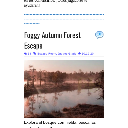
en los comentarios. ¡Otros jugadores te
ayudarán!
--------------------------------------------------------
--------------------------------------------------------
-----------
Foggy Autumn Forest
18
Escape
18
Escape Room
,
Juegos Gratis
10.12.20
Explora el bosque con niebla, busca las