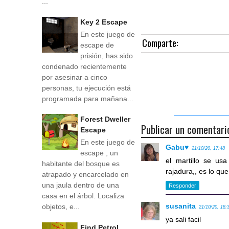
...
Key 2 Escape
En este juego de
Comparte:
escape de
prisión, has sido
condenado recientemente
por asesinar a cinco
personas, tu ejecución está
programada para mañana...
Forest Dweller
Publicar un comentari
Escape
En este juego de
Gabu♥
21/10/20, 17:48
escape , un
el martillo se us
habitante del bosque es
rajadura,, es lo q
atrapado y encarcelado en
una jaula dentro de una
Responder
casa en el árbol. Localiza
susanita
objetos, e...
21/10/20, 18:
ya sali facil
Find Petrol