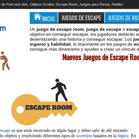
 de Point and click, Objetos Ocultos, Escape Room, Juegos para Pensar, Riddles.
JUEGOS DE ESCAPE
JUEGOS DE RI
INICIO
Un
juego de escape room
,
juego de escape
o
escap
objetivo es conseguir escapar, los jugadores deberán s
desenlazando una historia y conseguir escapar. Los
ju
ingenio y habilidad
, lo importante en los juegos de
es
consigue más dinamismo y ayudan a crear un vínculo en
Nuevos Juegos de Escape Roo
escape
es que estás encerrado en algún lugar y debes salir de allí mirando
do objetos y resolviendo diferentes tipos de
acertijos
basados en la
lógica
. En