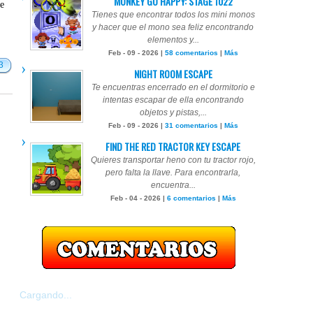
MONKEY GO HAPPY: STAGE 1022
te
Tienes que encontrar todos los mini monos
y hacer que el mono sea feliz encontrando
elementos y...
Feb - 09 - 2026 |
58 comentarios
|
Más
3
NIGHT ROOM ESCAPE
Te encuentras encerrado en el dormitorio e
intentas escapar de ella encontrando
objetos y pistas,...
Feb - 09 - 2026 |
31 comentarios
|
Más
FIND THE RED TRACTOR KEY ESCAPE
Quieres transportar heno con tu tractor rojo,
pero falta la llave. Para encontrarla,
encuentra...
Feb - 04 - 2026 |
6 comentarios
|
Más
Cargando...