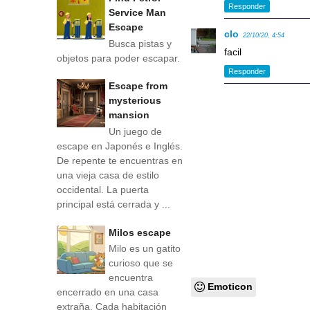
Responder
Service Man
Escape
clo
22/10/20, 4:54
Busca pistas y
facil
objetos para poder escapar.
Responder
Escape from
mysterious
mansion
Un juego de
escape en Japonés e Inglés.
De repente te encuentras en
una vieja casa de estilo
occidental. La puerta
principal está cerrada y ...
Milos escape
Milo es un gatito
curioso que se
encuentra
Emoticon
encerrado en una casa
extraña. Cada habitación