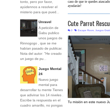
tonto, pero por favor,
caso de que te quedes atascado
ayudarán!
ayúdennos a resolver el
misterio para que pued...
----------------------------------
Cute Parrot Resc
Unravel
A petición de
3
Escape Room
,
Juegos Grati
Gabu publico
unos juegos de
Rinnogogo , que se me
habían pasado de publicar.
Nota del autor: "He creado
un juego de pu...
Juego Mental
24
Nuevo juego
mental para
desarrollar tu mente Tienes
que adivinar los 14 niveles .
Escribe la respuesta en el
Tu misión en este nuevo Ju
cuadro amarillo, no pongas