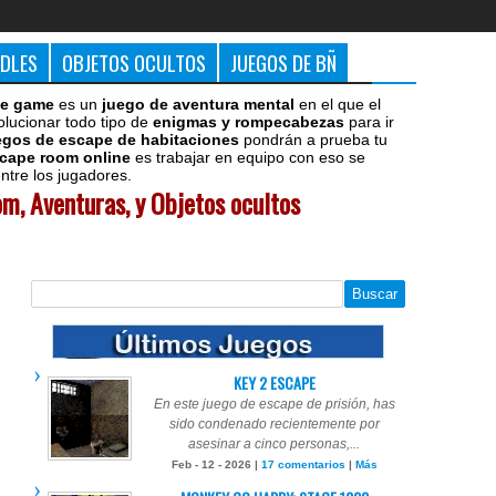
DDLES
OBJETOS OCULTOS
JUEGOS DE BÑ
e game
es un
juego de aventura mental
en el que el
olucionar todo tipo de
enigmas y rompecabezas
para ir
egos de escape de habitaciones
pondrán a prueba tu
cape room online
es trabajar en equipo con eso se
tre los jugadores.
m, Aventuras, y Objetos ocultos
KEY 2 ESCAPE
En este juego de escape de prisión, has
sido condenado recientemente por
asesinar a cinco personas,...
Feb - 12 - 2026 |
17 comentarios
|
Más