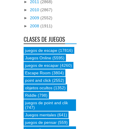
►
2011
(2868)
►
2010
(2867)
►
2009
(2552)
►
2008
(1911)
CLASES DE JUEGOS
juegos de escape
(17816)
Juegos Online
(5595)
juegos de escapar
(4260)
Escape Room
(3804)
point and click
(2552)
objetos ocultos
(1352)
Riddle
(798)
juegos de point and clik
(747)
Juegos mentales
(641)
juegos de pensar
(559)