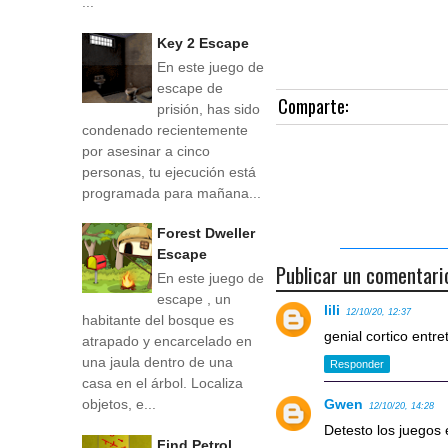
...
Key 2 Escape
En este juego de
escape de
Comparte:
prisión, has sido
condenado recientemente
por asesinar a cinco
personas, tu ejecución está
programada para mañana...
Forest Dweller
Escape
Publicar un comentari
En este juego de
escape , un
lili
12/10/20, 12:37
habitante del bosque es
genial cortico entre
atrapado y encarcelado en
una jaula dentro de una
Responder
casa en el árbol. Localiza
Gwen
objetos, e...
12/10/20, 14:28
Detesto los juegos
Find Petrol