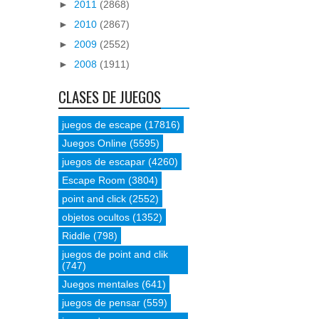
►
2011
(2868)
►
2010
(2867)
►
2009
(2552)
►
2008
(1911)
CLASES DE JUEGOS
juegos de escape
(17816)
Juegos Online
(5595)
juegos de escapar
(4260)
Escape Room
(3804)
point and click
(2552)
objetos ocultos
(1352)
Riddle
(798)
juegos de point and clik
(747)
Juegos mentales
(641)
juegos de pensar
(559)