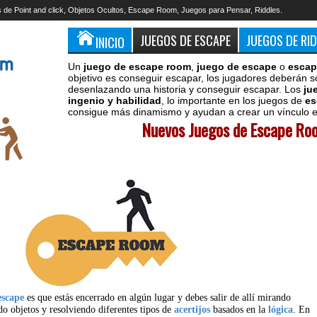
 de Point and click, Objetos Ocultos, Escape Room, Juegos para Pensar, Riddles.
JUEGOS DE ESCAPE
JUEGOS DE RI
INICIO
Un
juego de escape room
,
juego de escape
o
escap
objetivo es conseguir escapar, los jugadores deberán s
desenlazando una historia y conseguir escapar. Los
ju
ingenio y habilidad
, lo importante en los juegos de
es
consigue más dinamismo y ayudan a crear un vínculo en
Nuevos Juegos de Escape Roo
escape
es que estás encerrado en algún lugar y debes salir de allí mirando
do objetos y resolviendo diferentes tipos de
acertijos
basados en la
lógica
. En