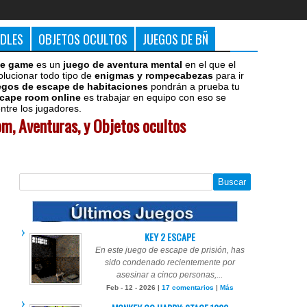
DDLES
OBJETOS OCULTOS
JUEGOS DE BÑ
e game
es un
juego de aventura mental
en el que el
olucionar todo tipo de
enigmas y rompecabezas
para ir
egos de escape de habitaciones
pondrán a prueba tu
cape room online
es trabajar en equipo con eso se
tre los jugadores.
m, Aventuras, y Objetos ocultos
KEY 2 ESCAPE
En este juego de escape de prisión, has
sido condenado recientemente por
asesinar a cinco personas,...
Feb - 12 - 2026 |
17 comentarios
|
Más