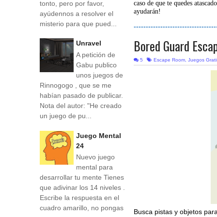
tonto, pero por favor,
caso de que te quedes atascado
ayudarán!
ayúdennos a resolver el
misterio para que pued...
----------------------------------
Bored Guard Esca
Unravel
A petición de
5
Escape Room
,
Juegos Grati
Gabu publico
unos juegos de
Rinnogogo , que se me
habían pasado de publicar.
Nota del autor: "He creado
un juego de pu...
Juego Mental
24
Nuevo juego
mental para
desarrollar tu mente Tienes
que adivinar los 14 niveles .
Escribe la respuesta en el
cuadro amarillo, no pongas
Busca pistas y objetos par