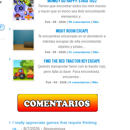
MONKEY GO HAPPY: STAGE 1022
te
Tienes que encontrar todos los mini monos
y hacer que el mono sea feliz encontrando
elementos y...
Feb - 09 - 2026 |
58 comentarios
|
Más
5
NIGHT ROOM ESCAPE
Te encuentras encerrado en el dormitorio e
intentas escapar de ella encontrando
objetos y pistas,...
Feb - 09 - 2026 |
31 comentarios
|
Más
FIND THE RED TRACTOR KEY ESCAPE
Quieres transportar heno con tu tractor rojo,
pero falta la llave. Para encontrarla,
encuentra...
Feb - 04 - 2026 |
6 comentarios
|
Más
I really appreciate games that require thinking
ra...
- 8/7/2026
- Anonymous