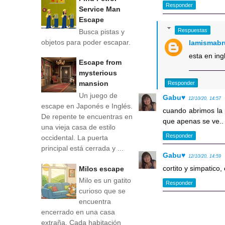
Responder
Service Man
Escape
Respuestas
Busca pistas y
objetos para poder escapar.
lamismabr
esta en ing
Escape from
mysterious
mansion
Responder
Un juego de
Gabu♥
12/10/20, 14:57
escape en Japonés e Inglés.
cuando abrimos la p
De repente te encuentras en
que apenas se ve.. 
una vieja casa de estilo
Responder
occidental. La puerta
principal está cerrada y ...
Gabu♥
12/10/20, 14:59
cortito y simpatico
Milos escape
Milo es un gatito
Responder
curioso que se
encuentra
encerrado en una casa
extraña. Cada habitación