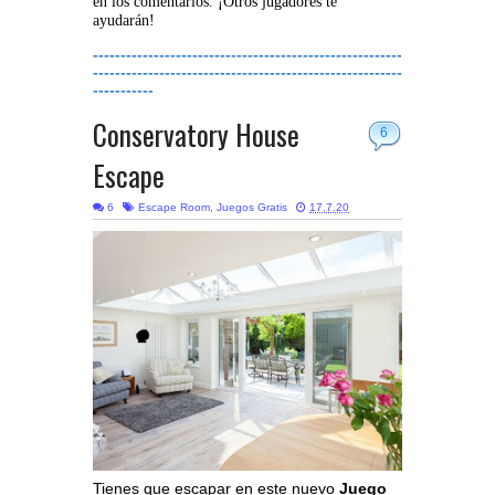
en los comentarios. ¡Otros jugadores te
ayudarán!
--------------------------------------------------------
--------------------------------------------------------
-----------
Conservatory House
6
Escape
6
Escape Room
,
Juegos Gratis
17.7.20
Tienes que escapar en este nuevo
Juego