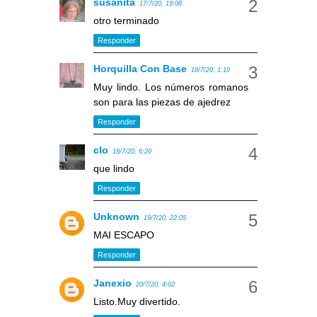
susanita
17/7/20, 19:08
otro terminado
Responder
Horquilla Con Base
18/7/20, 1:10
Muy lindo. Los números romanos
son para las piezas de ajedrez
Responder
clo
18/7/20, 6:20
que lindo
Responder
Unknown
19/7/20, 22:05
MAI ESCAPO
Responder
Janexio
20/7/20, 4:02
Listo.Muy divertido.