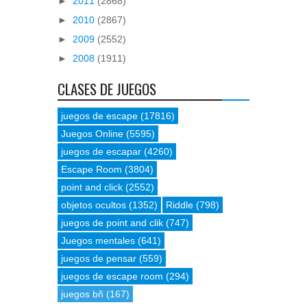
►
2011
(2868)
►
2010
(2867)
►
2009
(2552)
►
2008
(1911)
CLASES DE JUEGOS
juegos de escape
(17816)
Juegos Online
(5595)
juegos de escapar
(4260)
Escape Room
(3804)
point and click
(2552)
objetos ocultos
(1352)
Riddle
(798)
juegos de point and clik
(747)
Juegos mentales
(641)
juegos de pensar
(559)
juegos de escape room
(294)
juegos bñ
(167)