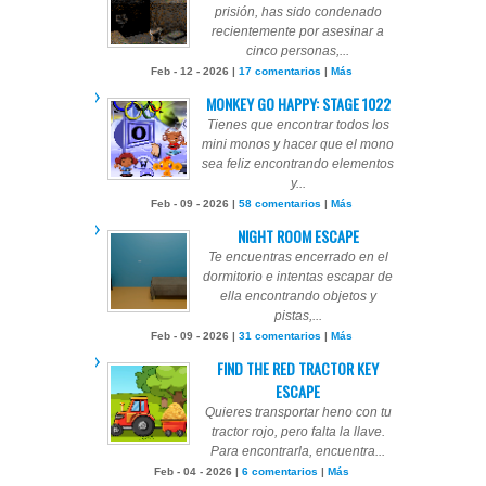
prisión, has sido condenado
recientemente por asesinar a
cinco personas,...
Feb - 12 - 2026 |
17 comentarios
|
Más
MONKEY GO HAPPY: STAGE 1022
Tienes que encontrar todos los
mini monos y hacer que el mono
sea feliz encontrando elementos
y...
Feb - 09 - 2026 |
58 comentarios
|
Más
NIGHT ROOM ESCAPE
Te encuentras encerrado en el
dormitorio e intentas escapar de
ella encontrando objetos y
pistas,...
Feb - 09 - 2026 |
31 comentarios
|
Más
FIND THE RED TRACTOR KEY
ESCAPE
Quieres transportar heno con tu
tractor rojo, pero falta la llave.
Para encontrarla, encuentra...
Feb - 04 - 2026 |
6 comentarios
|
Más