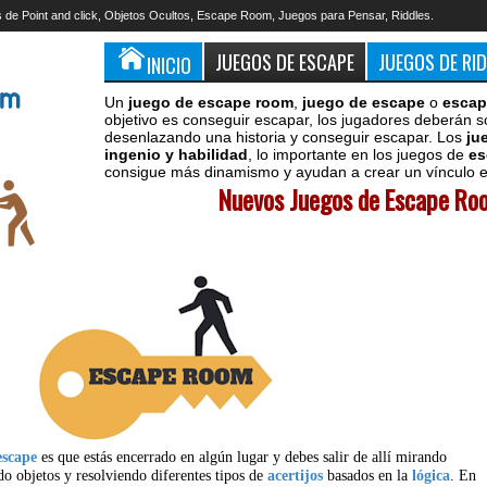
 de Point and click, Objetos Ocultos, Escape Room, Juegos para Pensar, Riddles.
JUEGOS DE ESCAPE
JUEGOS DE RI
INICIO
Un
juego de escape room
,
juego de escape
o
escap
objetivo es conseguir escapar, los jugadores deberán s
desenlazando una historia y conseguir escapar. Los
ju
ingenio y habilidad
, lo importante en los juegos de
es
consigue más dinamismo y ayudan a crear un vínculo en
Nuevos Juegos de Escape Roo
escape
es que estás encerrado en algún lugar y debes salir de allí mirando
do objetos y resolviendo diferentes tipos de
acertijos
basados en la
lógica
. En