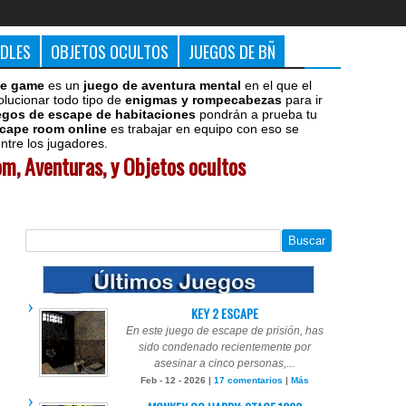
DDLES
OBJETOS OCULTOS
JUEGOS DE BÑ
e game
es un
juego de aventura mental
en el que el
olucionar todo tipo de
enigmas y rompecabezas
para ir
egos de escape de habitaciones
pondrán a prueba tu
cape room online
es trabajar en equipo con eso se
tre los jugadores.
m, Aventuras, y Objetos ocultos
KEY 2 ESCAPE
En este juego de escape de prisión, has
sido condenado recientemente por
asesinar a cinco personas,...
Feb - 12 - 2026 |
17 comentarios
|
Más