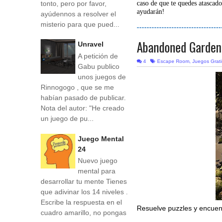
tonto, pero por favor,
caso de que te quedes atascado
ayudarán!
ayúdennos a resolver el
misterio para que pued...
----------------------------------
Abandoned Garden
Unravel
A petición de
4
Escape Room
,
Juegos Grati
Gabu publico
unos juegos de
Rinnogogo , que se me
habían pasado de publicar.
Nota del autor: "He creado
un juego de pu...
Juego Mental
24
Nuevo juego
mental para
desarrollar tu mente Tienes
que adivinar los 14 niveles .
Escribe la respuesta en el
Resuelve puzzles y encuent
cuadro amarillo, no pongas