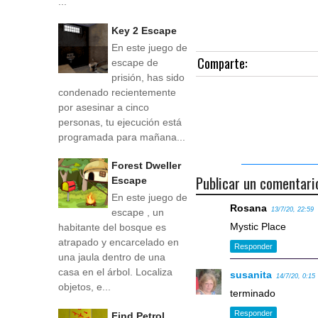
...
Key 2 Escape
En este juego de
Comparte:
escape de
prisión, has sido
condenado recientemente
por asesinar a cinco
personas, tu ejecución está
programada para mañana...
Forest Dweller
Publicar un comentari
Escape
En este juego de
Rosana
13/7/20, 22:59
escape , un
Mystic Place
habitante del bosque es
atrapado y encarcelado en
Responder
una jaula dentro de una
casa en el árbol. Localiza
susanita
14/7/20, 0:15
objetos, e...
terminado
Responder
Find Petrol