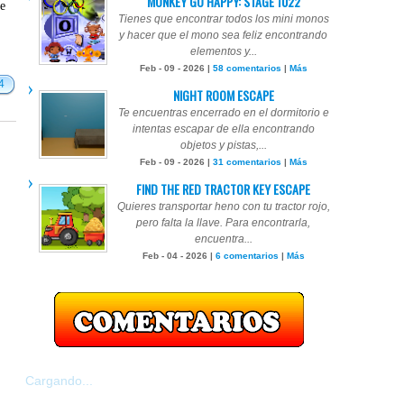
MONKEY GO HAPPY: STAGE 1022
te
Tienes que encontrar todos los mini monos
y hacer que el mono sea feliz encontrando
elementos y...
Feb - 09 - 2026 |
58 comentarios
|
Más
4
NIGHT ROOM ESCAPE
Te encuentras encerrado en el dormitorio e
intentas escapar de ella encontrando
objetos y pistas,...
Feb - 09 - 2026 |
31 comentarios
|
Más
FIND THE RED TRACTOR KEY ESCAPE
Quieres transportar heno con tu tractor rojo,
pero falta la llave. Para encontrarla,
encuentra...
Feb - 04 - 2026 |
6 comentarios
|
Más
Cargando...