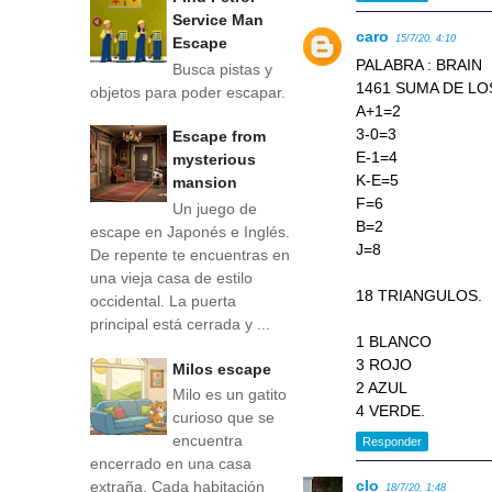
Service Man
caro
15/7/20, 4:10
Escape
PALABRA : BRAIN
Busca pistas y
1461 SUMA DE LO
objetos para poder escapar.
A+1=2
3-0=3
Escape from
E-1=4
mysterious
K-E=5
mansion
F=6
Un juego de
B=2
escape en Japonés e Inglés.
J=8
De repente te encuentras en
una vieja casa de estilo
18 TRIANGULOS.
occidental. La puerta
principal está cerrada y ...
1 BLANCO
3 ROJO
Milos escape
2 AZUL
Milo es un gatito
4 VERDE.
curioso que se
encuentra
Responder
encerrado en una casa
clo
extraña. Cada habitación
18/7/20, 1:48