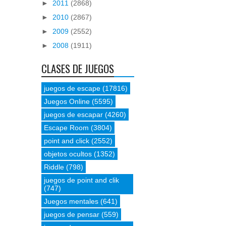
►
2011
(2868)
►
2010
(2867)
►
2009
(2552)
►
2008
(1911)
CLASES DE JUEGOS
juegos de escape
(17816)
Juegos Online
(5595)
juegos de escapar
(4260)
Escape Room
(3804)
point and click
(2552)
objetos ocultos
(1352)
Riddle
(798)
juegos de point and clik
(747)
Juegos mentales
(641)
juegos de pensar
(559)