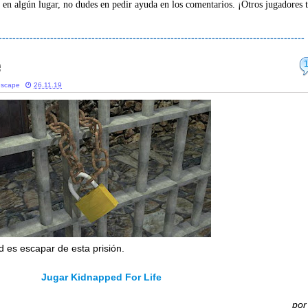
 en algún lugar, no dudes en pedir ayuda en los comentarios. ¡Otros jugadores 
-----------------------------------------------------------------------------------------
e
escape
26.11.19
ad es escapar de esta prisión.
Jugar Kidnapped For Life
po