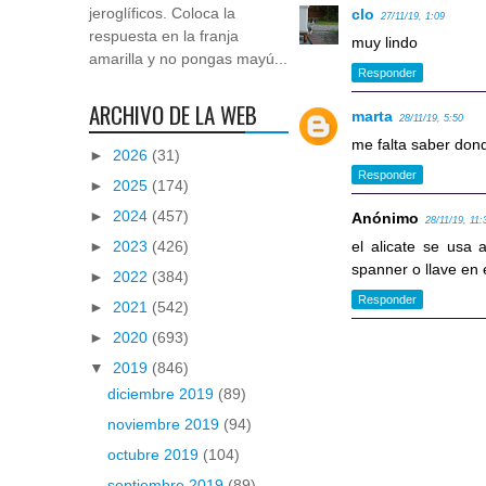
jeroglíficos. Coloca la
clo
27/11/19, 1:09
respuesta en la franja
muy lindo
amarilla y no pongas mayú...
Responder
ARCHIVO DE LA WEB
marta
28/11/19, 5:50
me falta saber dond
►
2026
(31)
Responder
►
2025
(174)
►
2024
(457)
Anónimo
28/11/19, 11:
►
2023
(426)
el alicate se usa a
spanner o llave en 
►
2022
(384)
Responder
►
2021
(542)
►
2020
(693)
▼
2019
(846)
diciembre 2019
(89)
noviembre 2019
(94)
octubre 2019
(104)
septiembre 2019
(89)