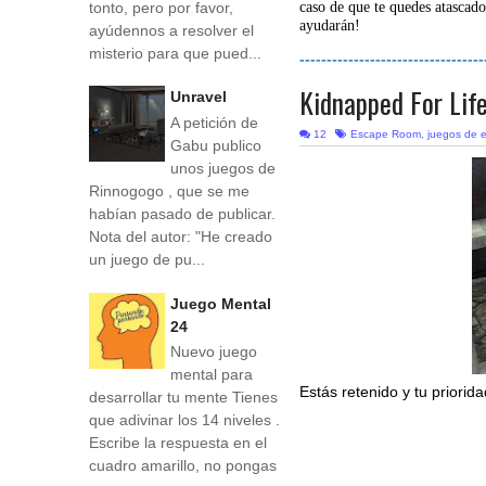
tonto, pero por favor,
caso de que te quedes atascado
ayudarán!
ayúdennos a resolver el
misterio para que pued...
----------------------------------
Kidnapped For Lif
Unravel
A petición de
12
Escape Room
,
juegos de 
Gabu publico
unos juegos de
Rinnogogo , que se me
habían pasado de publicar.
Nota del autor: "He creado
un juego de pu...
Juego Mental
24
Nuevo juego
mental para
Estás retenido y tu priorid
desarrollar tu mente Tienes
que adivinar los 14 niveles .
Escribe la respuesta en el
cuadro amarillo, no pongas