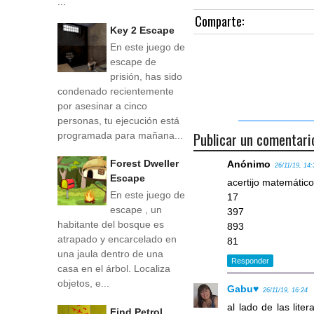
...
Comparte:
Key 2 Escape
En este juego de
escape de
prisión, has sido
condenado recientemente
por asesinar a cinco
personas, tu ejecución está
Publicar un comentari
programada para mañana...
Forest Dweller
Anónimo
26/11/19, 14:
Escape
acertijo matemátic
En este juego de
17
escape , un
397
habitante del bosque es
893
atrapado y encarcelado en
81
una jaula dentro de una
Responder
casa en el árbol. Localiza
objetos, e...
Gabu♥
26/11/19, 16:24
al lado de las lite
Find Petrol