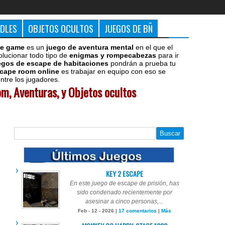
DDLES
OBJETOS OCULTOS
JUEGOS DE BÑ
e game
es un
juego de aventura mental
en el que el
olucionar todo tipo de
enigmas y rompecabezas
para ir
egos de escape de habitaciones
pondrán a prueba tu
cape room online
es trabajar en equipo con eso se
tre los jugadores.
m, Aventuras, y Objetos ocultos
KEY 2 ESCAPE
En este juego de escape de prisión, has
sido condenado recientemente por
asesinar a cinco personas,...
Feb - 12 - 2026 |
17 comentarios
|
Más