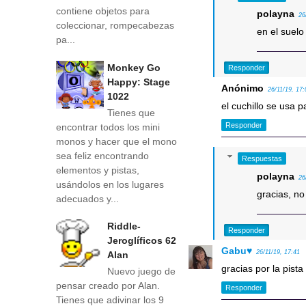
contiene objetos para
polayna
26
coleccionar, rompecabezas
en el suelo
pa...
Monkey Go
Responder
Happy: Stage
Anónimo
26/11/19, 17:
1022
el cuchillo se usa p
Tienes que
Responder
encontrar todos los mini
monos y hacer que el mono
sea feliz encontrando
Respuestas
elementos y pistas,
polayna
26
usándolos en los lugares
gracias, no 
adecuados y...
Riddle-
Responder
Jeroglíficos 62
Gabu♥
26/11/19, 17:41
Alan
gracias por la pista
Nuevo juego de
pensar creado por Alan.
Responder
Tienes que adivinar los 9