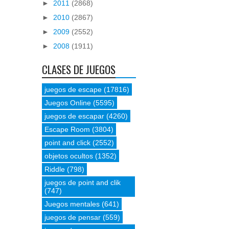
►
2011
(2868)
►
2010
(2867)
►
2009
(2552)
►
2008
(1911)
CLASES DE JUEGOS
juegos de escape
(17816)
Juegos Online
(5595)
juegos de escapar
(4260)
Escape Room
(3804)
point and click
(2552)
objetos ocultos
(1352)
Riddle
(798)
juegos de point and clik
(747)
Juegos mentales
(641)
juegos de pensar
(559)