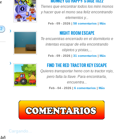
MONKEY GO HAPPY: STAGE 1022
te
Tienes que encontrar todos los mini monos
y hacer que el mono sea feliz encontrando
elementos y...
Feb - 09 - 2026 |
58 comentarios
|
Más
12
NIGHT ROOM ESCAPE
Te encuentras encerrado en el dormitorio e
intentas escapar de ella encontrando
objetos y pistas,...
Feb - 09 - 2026 |
31 comentarios
|
Más
FIND THE RED TRACTOR KEY ESCAPE
Quieres transportar heno con tu tractor rojo,
pero falta la llave. Para encontrarla,
encuentra...
Feb - 04 - 2026 |
6 comentarios
|
Más
Cargando...
r
bñ