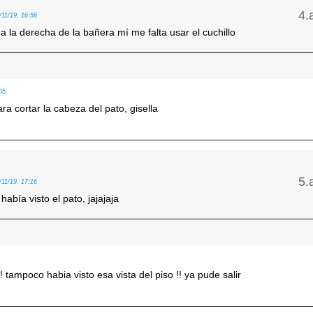
/11/19, 16:56
 a la derecha de la bañera mí me falta usar el cuchillo
05
ara cortar la cabeza del pato, gisella
/11/19, 17:16
había visto el pato, jajajaja
 ! tampoco habia visto esa vista del piso !! ya pude salir