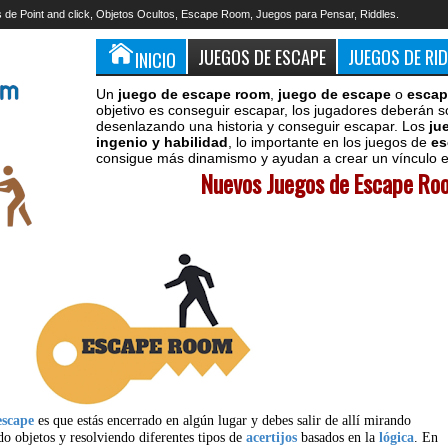
 de Point and click, Objetos Ocultos, Escape Room, Juegos para Pensar, Riddles.
JUEGOS DE ESCAPE
JUEGOS DE RI
INICIO
Un
juego de escape room
,
juego de escape
o
escap
objetivo es conseguir escapar, los jugadores deberán s
desenlazando una historia y conseguir escapar. Los
ju
ingenio y habilidad
, lo importante en los juegos de
es
consigue más dinamismo y ayudan a crear un vínculo en
Nuevos Juegos de Escape Roo
escape
es que estás encerrado en algún lugar y debes salir de allí mirando
do objetos y resolviendo diferentes tipos de
acertijos
basados en la
lógica
. En