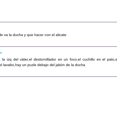
e va la ducha y que hacer con el alicate
36
 la izq del váter,el destornillador en un foco,el cuchillo en el pato,e
el lavabo,hay un puzle debajo del jabón de la ducha