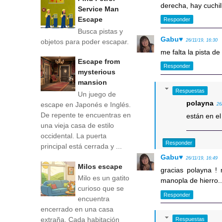
derecha, hay cuchil
Service Man
Escape
Responder
Busca pistas y
Gabu♥
objetos para poder escapar.
26/11/19, 16:30
me falta la pista d
Escape from
Responder
mysterious
mansion
Respuestas
Un juego de
polayna
escape en Japonés e Inglés.
26
De repente te encuentras en
están en el
una vieja casa de estilo
occidental. La puerta
Responder
principal está cerrada y ...
Gabu♥
26/11/19, 16:49
Milos escape
gracias polayna !
Milo es un gatito
manopla de hierro.
curioso que se
Responder
encuentra
encerrado en una casa
extraña. Cada habitación
Respuestas