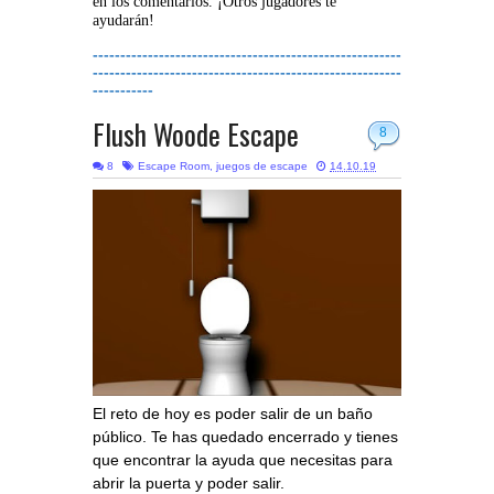
en los comentarios. ¡Otros jugadores te
ayudarán!
--------------------------------------------------------
--------------------------------------------------------
-----------
Flush Woode Escape
8
8
Escape Room
,
juegos de escape
14.10.19
El reto de hoy es poder salir de un baño
público. Te has quedado encerrado y tienes
que encontrar la ayuda que necesitas para
abrir la puerta y poder salir.