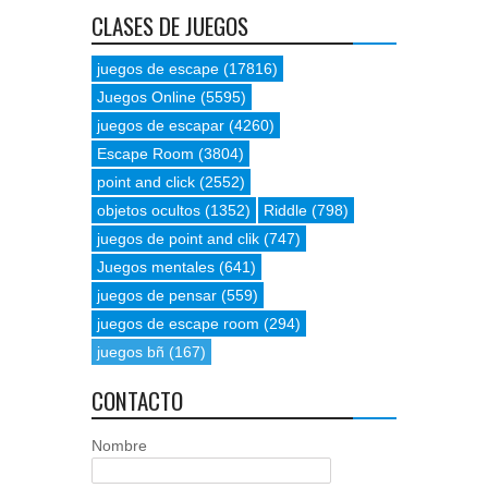
CLASES DE JUEGOS
juegos de escape
(17816)
Juegos Online
(5595)
juegos de escapar
(4260)
Escape Room
(3804)
point and click
(2552)
objetos ocultos
(1352)
Riddle
(798)
juegos de point and clik
(747)
Juegos mentales
(641)
juegos de pensar
(559)
juegos de escape room
(294)
juegos bñ
(167)
CONTACTO
Nombre