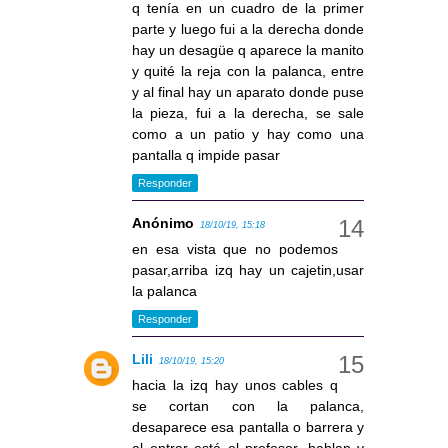
q tenía en un cuadro de la primer
parte y luego fui a la derecha donde
hay un desagüe q aparece la manito
y quité la reja con la palanca, entre
y al final hay un aparato donde puse
la pieza, fui a la derecha, se sale
como a un patio y hay como una
pantalla q impide pasar
Responder
Anónimo
18/10/19, 15:18
en esa vista que no podemos
pasar,arriba izq hay un cajetin,usar
la palanca
Responder
Lili
18/10/19, 15:20
hacia la izq hay unos cables q
se cortan con la palanca,
desaparece esa pantalla o barrera y
al entrar está el profesor, hablan y