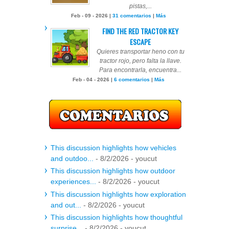
pistas,...
Feb - 09 - 2026 |
31 comentarios
|
Más
FIND THE RED TRACTOR KEY
ESCAPE
Quieres transportar heno con tu
tractor rojo, pero falta la llave.
Para encontrarla, encuentra...
Feb - 04 - 2026 |
6 comentarios
|
Más
This discussion highlights how vehicles
and outdoo...
- 8/2/2026
- youcut
This discussion highlights how outdoor
experiences...
- 8/2/2026
- youcut
This discussion highlights how exploration
and out...
- 8/2/2026
- youcut
This discussion highlights how thoughtful
surprise...
- 8/2/2026
- youcut