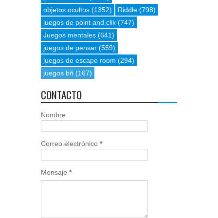
objetos ocultos
(1352)
Riddle
(798)
juegos de point and clik
(747)
Juegos mentales
(641)
juegos de pensar
(559)
juegos de escape room
(294)
juegos bñ
(167)
CONTACTO
Nombre
Correo electrónico
*
Mensaje
*