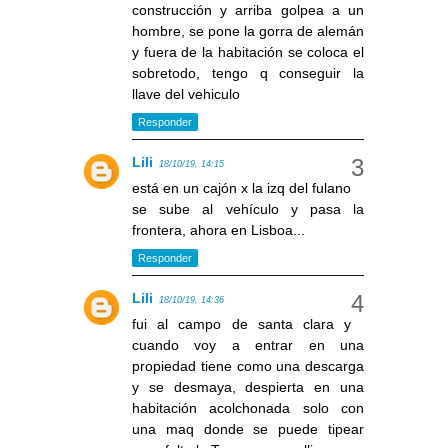
construcción y arriba golpea a un
hombre, se pone la gorra de alemán
y fuera de la habitación se coloca el
sobretodo, tengo q conseguir la
llave del vehiculo
Responder
Lili
18/10/19, 14:15
está en un cajón x la izq del fulano
se sube al vehículo y pasa la
frontera, ahora en Lisboa...
Responder
Lili
18/10/19, 14:36
fui al campo de santa clara y
cuando voy a entrar en una
propiedad tiene como una descarga
y se desmaya, despierta en una
habitación acolchonada solo con
una maq donde se puede tipear