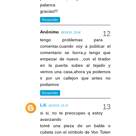
palanca
gracias!!!
Responder
Anónimo
18/10/19, 15:04
tengo problemas para
comentar,cuando voy a publicar el
comentario se borra,y tengo que
empezar de nuevo...,con el tirador
en la puerta subes al tejado y
vemos una casa,ahora ya podemos
ir por un callejon que antes no
podiamos
Responder
Lili
18/10/19, 15:13
si si, no te preocupes q estoy
avanzando
tomé una pieza de un balde o
cubeta con el símbolo de Von Toten