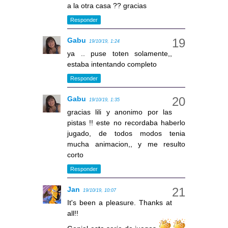
a la otra casa ?? gracias
Responder
Gabu
19/10/19, 1:24
ya .. puse toten solamente,,
estaba intentando completo
Responder
Gabu
19/10/19, 1:35
gracias lili y anonimo por las
pistas !! este no recordaba haberlo
jugado, de todos modos tenia
mucha animacion,, y me resulto
corto
Responder
Jan
19/10/19, 10:07
It's been a pleasure. Thanks at
all!!