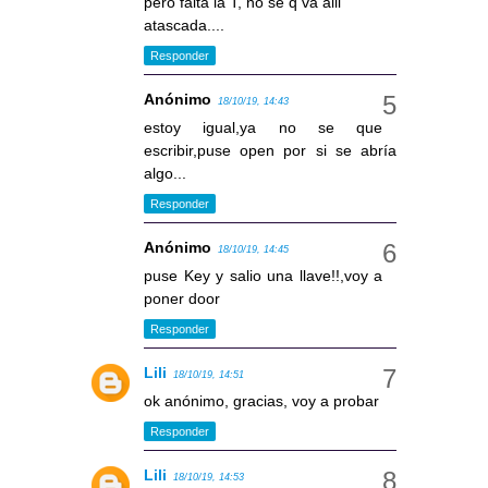
pero falta la T, no se q va alli
atascada....
Responder
Anónimo
18/10/19, 14:43
estoy igual,ya no se que
escribir,puse open por si se abría
algo...
Responder
Anónimo
18/10/19, 14:45
puse Key y salio una llave!!,voy a
poner door
Responder
Lili
18/10/19, 14:51
ok anónimo, gracias, voy a probar
Responder
Lili
18/10/19, 14:53