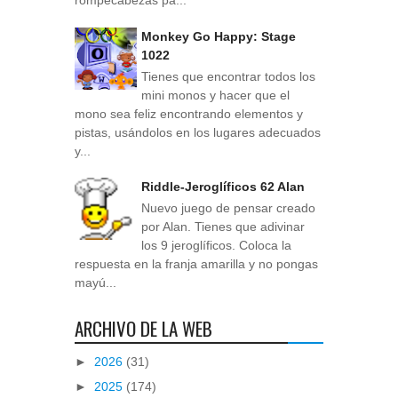
rompecabezas pa...
Monkey Go Happy: Stage
1022
Tienes que encontrar todos los
mini monos y hacer que el
mono sea feliz encontrando elementos y
pistas, usándolos en los lugares adecuados
y...
Riddle-Jeroglíficos 62 Alan
Nuevo juego de pensar creado
por Alan. Tienes que adivinar
los 9 jeroglíficos. Coloca la
respuesta en la franja amarilla y no pongas
mayú...
ARCHIVO DE LA WEB
►
2026
(31)
►
2025
(174)