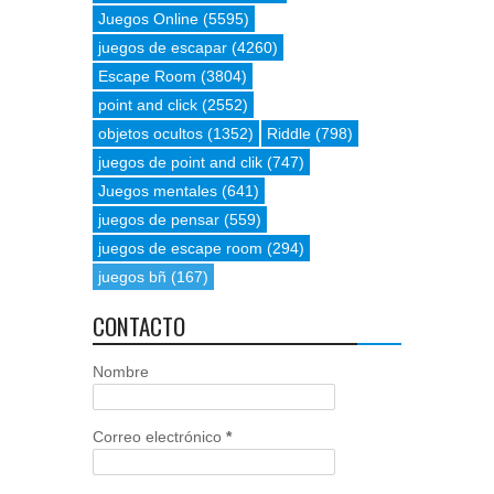
Juegos Online
(5595)
juegos de escapar
(4260)
Escape Room
(3804)
point and click
(2552)
objetos ocultos
(1352)
Riddle
(798)
juegos de point and clik
(747)
Juegos mentales
(641)
juegos de pensar
(559)
juegos de escape room
(294)
juegos bñ
(167)
CONTACTO
Nombre
Correo electrónico
*