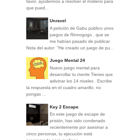
favor, ayúdennos a resolver el misterio para
que pued...
Unravel
A petición de Gabu publico unos
juegos de Rinnogogo , que se
me habían pasado de publicar.
Nota del autor: "He creado un juego de pu...
Juego Mental 24
Nuevo juego mental para
desarrollar tu mente Tienes que
adivinar los 14 niveles . Escribe
la respuesta en el cuadro amarillo, no
pongas ...
Key 2 Escape
En este juego de escape de
prisión, has sido condenado
recientemente por asesinar a
cinco personas, tu ejecución está