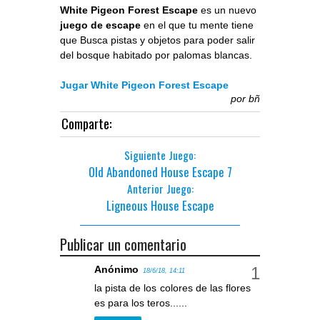
White Pigeon Forest Escape
es un nuevo
juego de escape
en el que tu mente tiene
que Busca pistas y objetos para poder salir
del bosque habitado por palomas blancas.
Jugar White Pigeon Forest Escape
por
bñ
Comparte:
Siguiente Juego:
Old Abandoned House Escape 7
Anterior Juego:
Ligneous House Escape
Publicar un comentario
Anónimo
18/6/18, 14:11
la pista de los colores de las flores
es para los teros......