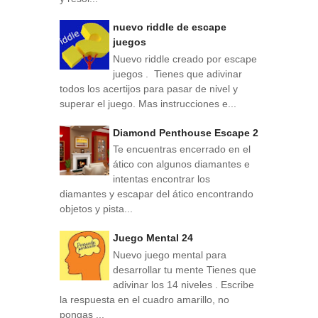
nuevo riddle de escape
juegos
Nuevo riddle creado por escape
juegos . Tienes que adivinar
todos los acertijos para pasar de nivel y
superar el juego. Mas instrucciones e...
Diamond Penthouse Escape 2
Te encuentras encerrado en el
ático con algunos diamantes e
intentas encontrar los
diamantes y escapar del ático encontrando
objetos y pista...
Juego Mental 24
Nuevo juego mental para
desarrollar tu mente Tienes que
adivinar los 14 niveles . Escribe
la respuesta en el cuadro amarillo, no
pongas ...