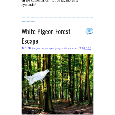
en los comentarios. ¡Otros jugadores te
ayudarán!
--------------------------------------------------------
--------------------------------------------------------
-----------
White Pigeon Forest
5
Escape
5
juegos de escapar
,
juegos de escape
18.6.18