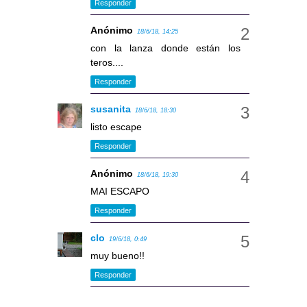
Responder
Anónimo
18/6/18, 14:25
con la lanza donde están los
teros....
Responder
susanita
18/6/18, 18:30
listo escape
Responder
Anónimo
18/6/18, 19:30
MAI ESCAPO
Responder
clo
19/6/18, 0:49
muy bueno!!
Responder