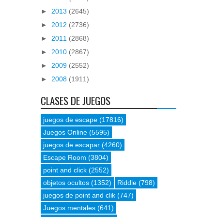
►
2013
(2645)
►
2012
(2736)
►
2011
(2868)
►
2010
(2867)
►
2009
(2552)
►
2008
(1911)
CLASES DE JUEGOS
juegos de escape
(17816)
Juegos Online
(5595)
juegos de escapar
(4260)
Escape Room
(3804)
point and click
(2552)
objetos ocultos
(1352)
Riddle
(798)
juegos de point and clik
(747)
Juegos mentales
(641)