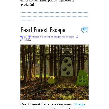
en los comentarios. ¡Otros jugadores te
ayudarán!
--------------------------------------------------------
--------------------------------------------------------
-----------
Pearl Forest Escape
13
13
juegos de escapar
,
juegos de escape
13.10.17
Pearl Forest Escape
es un nuevo
Juego