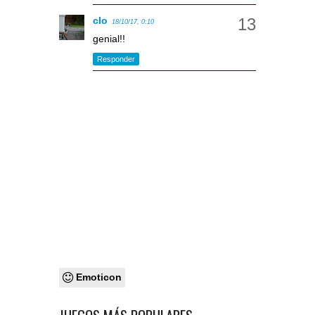
clo
18/10/17, 0:10
genial!!
Responder
Emoticon