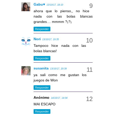
Gabu♥
13/10/17, 18:10
ahora que lo pienso,, no hice
nada con las bolas blancas
grandes.... mmmm ?¡?¡
Responder
Nori
13/10/17, 19:35
Tampoco hice nada con las
bolas blancas!
Responder
susanita
13/10/17, 20:39
ya sali como me gustan los
juegos de Won
Responder
Anónimo
14/10/17, 14:04
MAI ESCAPO
Responder